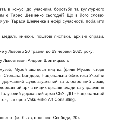
та в кожусі до учасника боротьби та культурного
 ким є Тарас Шевченко сьогодні? Що в його словах
чути Тараса Шевченка в ефірі сучасності, побачити
медалі, книжки, поштові листівки, архівні справи,
е у Львові з 20 травня до 29 червня 2025 року.
у Львові імені Андрея Шептицького
узей, Музей шістдесятництва (філія Музею історії
ні Степана Бандери, Національна бібліотека України
й державний аудіовізуальний та електронний архів,
державний архів вищих органів влади та управління
, Галузевий державний архів СБУ, ДП «Національний
о», Галерея Vakulenko Art Consulting.
ького (м. Львів, проспект Свободи, 20).