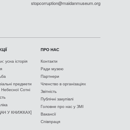
stopcorruption@maidanmuseum.org
ЦІЇ
ПРО НАС
: усна історія
Контакти
ія
Ради музею
ьба
Партнери
іальні предмети
Членство в організаціях
 Небесної Сотні
Звітність
сть
Публічні закупівлі
ліка
Головне про нас у ЗМІ
АН У КНИЖКАХ]
Вакансії
Співпраця