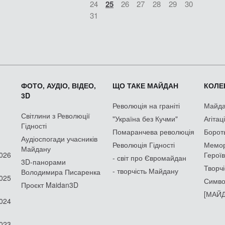
24
25
26
27
28
29
30
31
ФОТО, АУДІО, ВІДЕО,
ЩО ТАКЕ МАЙДАН
КОЛЕК
3D
Революція на граніті
Майдан
Світлини з Революції
"Україна без Кучми"
Агітац
Гідності
Помаранчева революція
Борот
Аудіоспогади учасників
Революція Гідності
Мемор
Майдану
2026
Героїв
- світ про Євромайдан
3D-панорами
Творчі
- творчість Майдану
Володимира Писаренка
2025
Симво
Проєкт Maidan3D
[МАЙД
2024
2023