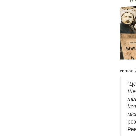
сигнал 
“Це
Шев
тіл
йог
мі
ро
Рев