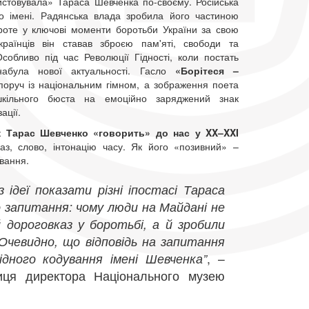
стовувала» Тараса Шевченка по-своєму. Російська
го імені. Радянська влада зробила його частиною
Проте у ключові моменти боротьби України за свою
країнців він ставав зброєю пам'яті, свободи та
собливо під час Революції Гідності, коли постать
абула нової актуальності. Гасло
«Борітеся –
оруч із національним гімном, а зображення поета
шкільного бюста на емоційно заряджений знак
ації.
як
Тарас Шевченко «говорить» до нас у XX–XXI
аз, слово, інтонацію часу. Як його «позивний» –
ування.
ідеї показати різні іпостасі Тараса
ло запитання: чому люди на Майдані не
 дороговказ у боротьбі, а й зробили
Очевидно, що відповідь на запитання
дного кодування імені Шевченка”
, –
ниця директора Національного музею