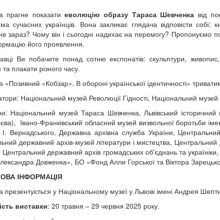
ка прагне показати
еволюцію образу Тараса Шевченка
від пое
ма сучасних українців. Вона закликає глядача відповісти собі:
не зараз? Чому він і сьогодні надихає на перемогу? Пропонуємо по
рмацію його проявлення.
авці Ви побачите понад сотню експонатів: скульптури, живопис, 
 та плакати різного часу.
а «Позивний «Кобзар». В обороні української ідентичності» триватим
атори: Національний музей Революції Гідності, Національний музей 
и: Національний музей Тараса Шевченка, Львівський історичний м
иєва), Івано-Франківський обласний музей визвольної боротьби іме
. І. Вернадського, Державна архівна служба України, Центральни
ьний державний архів-музей літератури і мистецтва, Центральний 
, Центральний державний архів громадських об'єднань та україніки
лександра Довженка», БО «Фонд Алли Горської та Віктора Зарецьког
КОВА ІНФОРМАЦІЯ
а презентується у Національному музеї у Львові імені Андрея Шептиц
ість виставки
: 20 травня – 29 червня 2025 року.