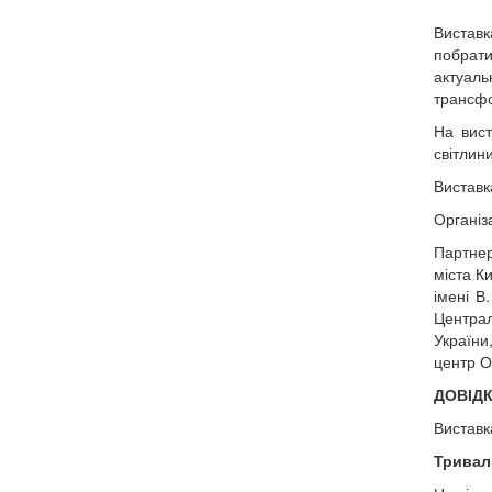
Вистав
побрати
актуаль
трансфо
На вист
світлини
Виставк
Організ
Партнер
міста К
імені В
Централ
України
центр О
ДОВІД
Виставк
Тривал