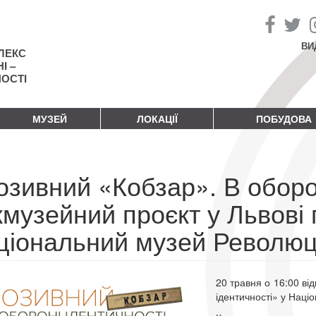
ВИ
ЛЕКС
І –
НОСТІ
МУЗЕЙ
ЛОКАЦІЇ
ПОБУДОВА
зивний «Кобзар». В оборон
жмузейний проєкт у Львові 
ціональний музей Революці
20 травня о 16:00 ві
ідентичності» у Наці