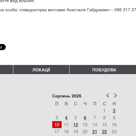
иття вхід вільний.
на особа: співкураторка виставки Анастасія Гайдукевич – 096 317 27
ЛОКАЦІЇ
ПОБУДОВА
Попер
Наст
Серпень 2026
П
В
С
Ч
П
С
Н
1
2
3
4
5
6
7
8
9
10
11
12
13
14
15
16
17
18
19
20
21
22
23