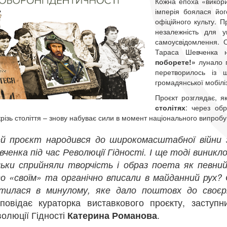
Кожна епоха «викори
імперія боялася йо
офіційного культу. 
незалежність для у
самоусвідомлення. О
Тараса Шевченка н
поборете!»
лунало п
перетворилось із 
громадянської мобіліз
Проєкт розглядає, 
столітях
: через обр
крізь століття – знову набуває сили в момент національного випроб
й проєкт народився до широкомасштабної війни з 
ченка під час Революції Гідності. І ще тоді виник
ьки сприйняли творчість і образ поета як певний
о «своїм» та органічно вписали в майданний рух? 
стилася в минулому, яке дало поштовх до своєрі
зповідає кураторка виставкового проєкту, заступ
олюції Гідності
Катерина Романова
.