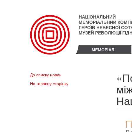
Перейти
до
основного
НАЦІОНАЛЬНИЙ
матеріалу
МЕМОРІАЛЬНИЙ КОМП
ГЕРОЇВ НЕБЕСНОЇ СОТН
МУЗЕЙ РЕВОЛЮЦІЇ ГІД
МЕМОРІАЛ
«По
До списку новин
На головну сторінку
мі
На