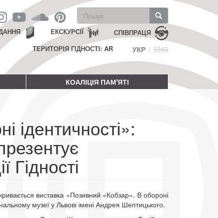
Пошукова
форма
Пошук
ДАННЯ
ЕКСКУРСІЇ
СПІВПРАЦЯ
ТЕРИТОРІЯ ГІДНОСТІ: AR
УКР
ENG
КОАЛІЦІЯ ПАМ'ЯТІ
і ідентичності»:
презентує
ї Гідності
дкривається виставка «Позивний «Кобзар». В обороні
ональному музеї у Львові імені Андрея Шептицького.