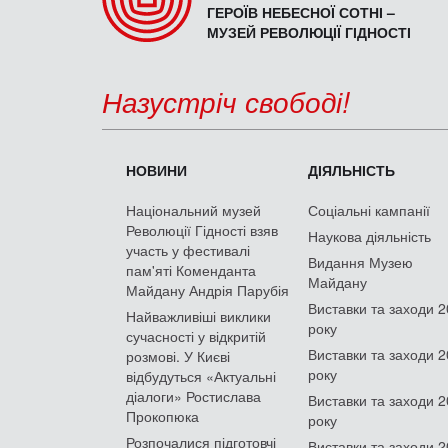
ГЕРОЇВ НЕБЕСНОЇ СОТНІ –
МУЗЕЙ РЕВОЛЮЦІЇ ГІДНОСТІ
Назустріч свободі!
НОВИНИ
ДІЯЛЬНІСТЬ
Національний музей
Соціальні кампанії
Революції Гідності взяв
Наукова діяльність
участь у фестивалі
Видання Музею
пам'яті Коменданта
Майдану
Майдану Андрія Парубія
Виставки та заходи 
Найважливіші виклики
року
сучасності у відкритій
Виставки та заходи 
розмові. У Києві
року
відбудуться «Актуальні
діалоги» Ростислава
Виставки та заходи 
Прокопюка
року
Розпочалися підготовчі
Виставки та заходи 