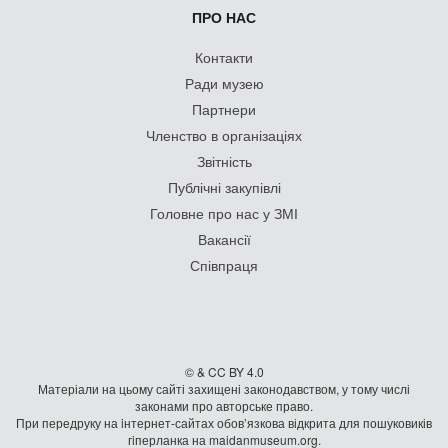
ПРО НАС
Контакти
Ради музею
Партнери
Членство в організаціях
Звітність
Публічні закупівлі
Головне про нас у ЗМІ
Вакансії
Співпраця
© & CC BY 4.0
Матеріали на цьому сайті захищені законодавством, у тому числі
законами про авторське право.
При передруку на iнтернет-сайтах обов’язкова відкрита для пошуковиків
гiперланка на maidanmuseum.org.