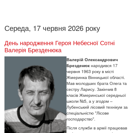
Середа, 17 червня 2026 року
День народження Героя Небесної Сотні
Валерія Брезденюка
Валерій Олександрович
Брезденюк
народився 17
червня 1963 року в місті
Жмеринка Вінницької області.
Мав молодших брата Олега та
сестру Ларису. Закінчив 8
класів Жмеринської середньої
школи №5, а у згодом –
Лубенський лісовий технікум за
спеціальністю "Лісове
господарство".
Після служби в армії працював