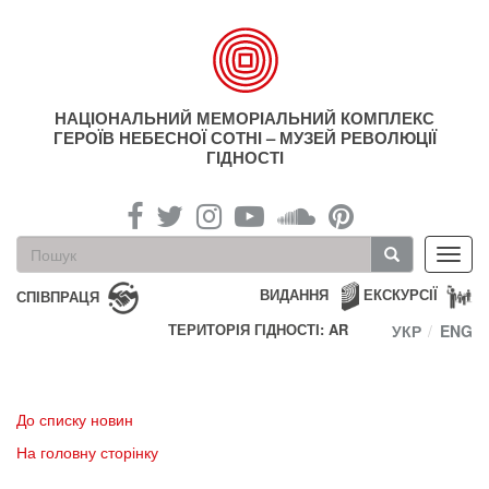
Перейти
до
основного
матеріалу
НАЦІОНАЛЬНИЙ МЕМОРІАЛЬНИЙ КОМПЛЕКС
ГЕРОЇВ НЕБЕСНОЇ СОТНІ – МУЗЕЙ РЕВОЛЮЦІЇ
ГІДНОСТІ
Пошукова
Toggl
форма
navig
Пошук
ВИДАННЯ
ЕКСКУРСІЇ
СПІВПРАЦЯ
ТЕРИТОРІЯ ГІДНОСТІ: AR
УКР
ENG
До списку новин
На головну сторінку