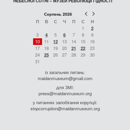
НЕБЕСНОЇ СОТНІ – МУЗЕЙ РЕВОЛЮЦІЇ ГІДНОСТІ
Попер
Наст
Серпень 2026
П
В
С
Ч
П
С
Н
1
2
3
4
5
6
7
8
9
10
11
12
13
14
15
16
17
18
19
20
21
22
23
24
25
26
27
28
29
30
31
із загальних питань:
maidanmuseum@gmail.com
для ЗМІ:
press@maidanmuseum.org
у питаннях запобігання корупції:
stopcorruption@maidanmuseum.org