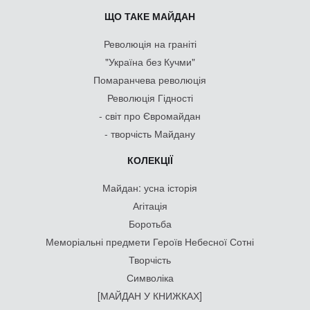
ЩО ТАКЕ МАЙДАН
Революція на граніті
"Україна без Кучми"
Помаранчева революція
Революція Гідності
- світ про Євромайдан
- творчість Майдану
КОЛЕКЦІЇ
Майдан: усна історія
Агітація
Боротьба
Меморіальні предмети Героїв Небесної Сотні
Творчість
Символіка
[МАЙДАН У КНИЖКАХ]