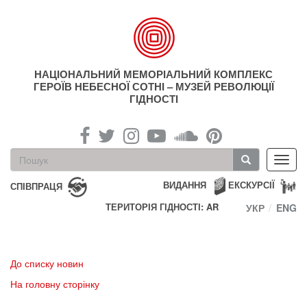
Перейти
до
основного
матеріалу
НАЦІОНАЛЬНИЙ МЕМОРІАЛЬНИЙ КОМПЛЕКС
ГЕРОЇВ НЕБЕСНОЇ СОТНІ – МУЗЕЙ РЕВОЛЮЦІЇ
ГІДНОСТІ
Пошукова
Toggl
форма
navig
Пошук
ВИДАННЯ
ЕКСКУРСІЇ
СПІВПРАЦЯ
ТЕРИТОРІЯ ГІДНОСТІ: AR
УКР
ENG
До списку новин
На головну сторінку