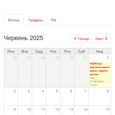
Первинні
Місяць
(активна
Тиждень
Рік
вкладки
вкладка)
Червень 2025
Попер
Наст
Пон
Втр
Срд
Чтв
Птн
Суб
Нед
26
27
28
29
30
31
1
Найбільш
документована
війна: задіяти
архіви
Нед,
01/06/2025 -
16:33
2
3
4
5
6
7
8
9
10
11
12
13
14
15