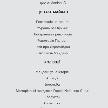
Проєкт Maidan3D
ЩО ТАКЕ МАЙДАН
Революція на граніті
"Україна без Кучми"
Помаранчева революція
Революція Гідності
- світ про Євромайдан
- творчість Майдану
КОЛЕКЦІЇ
Майдан: усна історія
Агітація
Боротьба
Меморіальні предмети Героїв Небесної Сотні
Творчість
Символіка