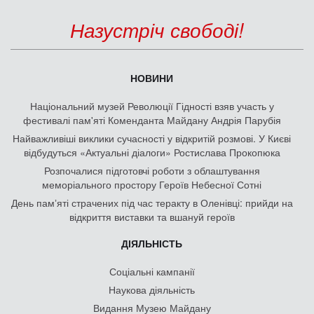
Назустріч свободі!
НОВИНИ
Національний музей Революції Гідності взяв участь у
фестивалі пам'яті Коменданта Майдану Андрія Парубія
Найважливіші виклики сучасності у відкритій розмові. У Києві
відбудуться «Актуальні діалоги» Ростислава Прокопюка
Розпочалися підготовчі роботи з облаштування
меморіального простору Героїв Небесної Сотні
День памʼяті страчених під час теракту в Оленівці: прийди на
відкриття виставки та вшануй героїв
ДІЯЛЬНІСТЬ
Соціальні кампанії
Наукова діяльність
Видання Музею Майдану