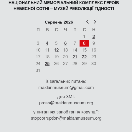
НАЦІОНАЛЬНИЙ МЕМОРІАЛЬНИЙ КОМПЛЕКС ГЕРОЇВ
НЕБЕСНОЇ СОТНІ – МУЗЕЙ РЕВОЛЮЦІЇ ГІДНОСТІ
Попер
Наст
Серпень 2026
П
В
С
Ч
П
С
Н
1
2
3
4
5
6
7
8
9
10
11
12
13
14
15
16
17
18
19
20
21
22
23
24
25
26
27
28
29
30
31
із загальних питань:
maidanmuseum@gmail.com
для ЗМІ:
press@maidanmuseum.org
у питаннях запобігання корупції:
stopcorruption@maidanmuseum.org