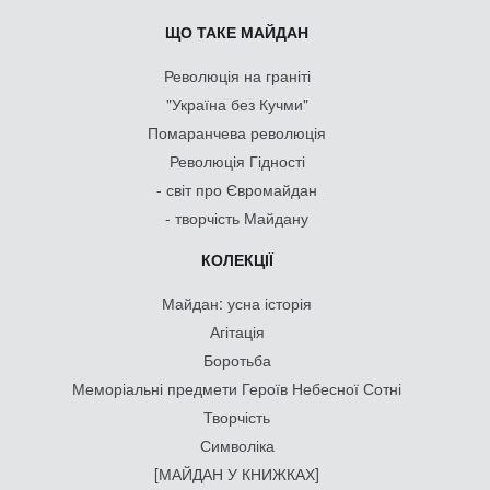
ЩО ТАКЕ МАЙДАН
Революція на граніті
"Україна без Кучми"
Помаранчева революція
Революція Гідності
- світ про Євромайдан
- творчість Майдану
КОЛЕКЦІЇ
Майдан: усна історія
Агітація
Боротьба
Меморіальні предмети Героїв Небесної Сотні
Творчість
Символіка
[МАЙДАН У КНИЖКАХ]