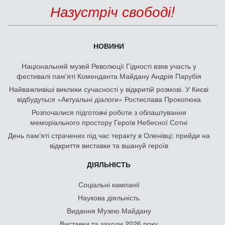
Назустріч свободі!
НОВИНИ
Національний музей Революції Гідності взяв участь у
фестивалі пам'яті Коменданта Майдану Андрія Парубія
Найважливіші виклики сучасності у відкритій розмові. У Києві
відбудуться «Актуальні діалоги» Ростислава Прокопюка
Розпочалися підготовчі роботи з облаштування
меморіального простору Героїв Небесної Сотні
День памʼяті страчених під час теракту в Оленівці: прийди на
відкриття виставки та вшануй героїв
ДІЯЛЬНІСТЬ
Соціальні кампанії
Наукова діяльність
Видання Музею Майдану
Виставки та заходи 2026 року