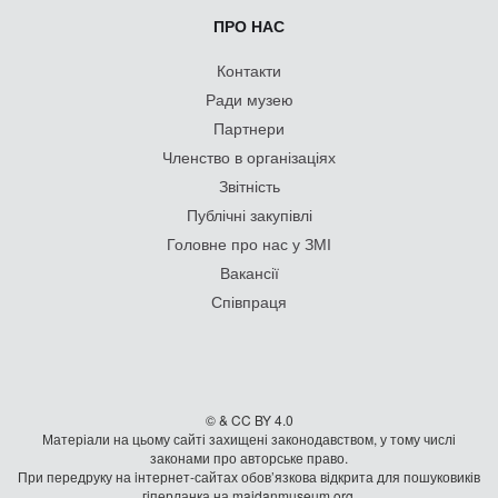
ПРО НАС
Контакти
Ради музею
Партнери
Членство в організаціях
Звітність
Публічні закупівлі
Головне про нас у ЗМІ
Вакансії
Співпраця
© & CC BY 4.0
Матеріали на цьому сайті захищені законодавством, у тому числі
законами про авторське право.
При передруку на iнтернет-сайтах обов’язкова відкрита для пошуковиків
гiперланка на maidanmuseum.org.