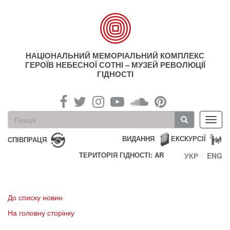
Перейти
до
основного
матеріалу
НАЦІОНАЛЬНИЙ МЕМОРІАЛЬНИЙ КОМПЛЕКС
ГЕРОЇВ НЕБЕСНОЇ СОТНІ – МУЗЕЙ РЕВОЛЮЦІЇ
ГІДНОСТІ
Пошукова
Toggl
форма
navig
Пошук
ВИДАННЯ
ЕКСКУРСІЇ
СПІВПРАЦЯ
ТЕРИТОРІЯ ГІДНОСТІ: AR
УКР
ENG
До списку новин
На головну сторінку