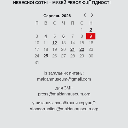
НЕБЕСНОЇ СОТНІ – МУЗЕЙ РЕВОЛЮЦІЇ ГІДНОСТІ
Попер
Наст
Серпень 2026
П
В
С
Ч
П
С
Н
1
2
3
4
5
6
7
8
9
10
11
12
13
14
15
16
17
18
19
20
21
22
23
24
25
26
27
28
29
30
31
із загальних питань:
maidanmuseum@gmail.com
для ЗМІ:
press@maidanmuseum.org
у питаннях запобігання корупції:
stopcorruption@maidanmuseum.org