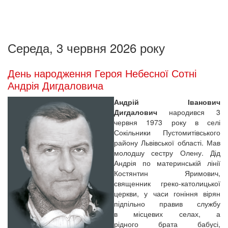
Середа, 3 червня 2026 року
День народження Героя Небесної Сотні
Андрія Дигдаловича
Андрій Іванович
Дигдалович
народився 3
червня 1973 року в селі
Сокільники Пустомитівського
району Львівської області. Мав
молодшу сестру Олену. Дід
Андрія по материнській лінії
Костянтин Яримович,
священник греко-католицької
церкви, у часи гоніння вірян
підпільно правив службу
в місцевих селах, а
рідного брата бабусі,