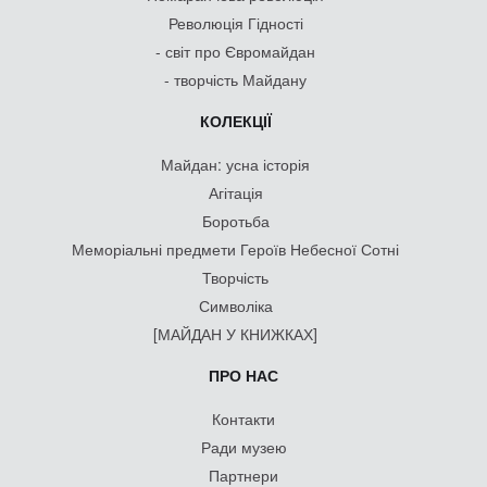
Революція Гідності
- світ про Євромайдан
- творчість Майдану
КОЛЕКЦІЇ
Майдан: усна історія
Агітація
Боротьба
Меморіальні предмети Героїв Небесної Сотні
Творчість
Символіка
[МАЙДАН У КНИЖКАХ]
ПРО НАС
Контакти
Ради музею
Партнери