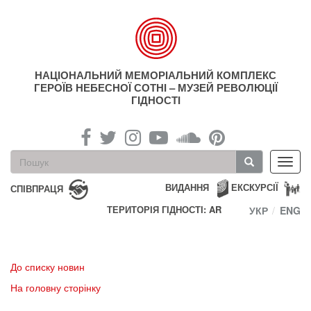
Перейти
до
основного
матеріалу
НАЦІОНАЛЬНИЙ МЕМОРІАЛЬНИЙ КОМПЛЕКС
ГЕРОЇВ НЕБЕСНОЇ СОТНІ – МУЗЕЙ РЕВОЛЮЦІЇ
ГІДНОСТІ
Пошукова
Toggl
форма
navig
Пошук
ВИДАННЯ
ЕКСКУРСІЇ
СПІВПРАЦЯ
ТЕРИТОРІЯ ГІДНОСТІ: AR
УКР
ENG
До списку новин
На головну сторінку