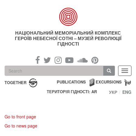
Skip
to
main
content
НАЦІОНАЛЬНИЙ МЕМОРІАЛЬНИЙ КОМПЛЕКС
ГЕРОЇВ НЕБЕСНОЇ СОТНІ – МУЗЕЙ РЕВОЛЮЦІЇ
ГІДНОСТІ
Search
Toggl
form
navig
Search
PUBLICATIONS
EXCURSIONS
TOGETHER
ТЕРИТОРІЯ ГІДНОСТІ: AR
УКР
ENG
Go to front page
Go to news page