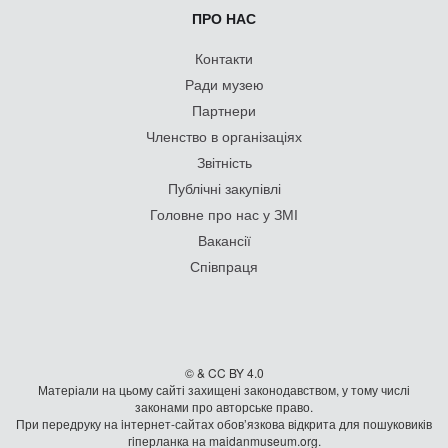
ПРО НАС
Контакти
Ради музею
Партнери
Членство в організаціях
Звітність
Публічні закупівлі
Головне про нас у ЗМІ
Вакансії
Співпраця
© & CC BY 4.0
Матеріали на цьому сайті захищені законодавством, у тому числі
законами про авторське право.
При передруку на iнтернет-сайтах обов’язкова відкрита для пошуковиків
гiперланка на maidanmuseum.org.