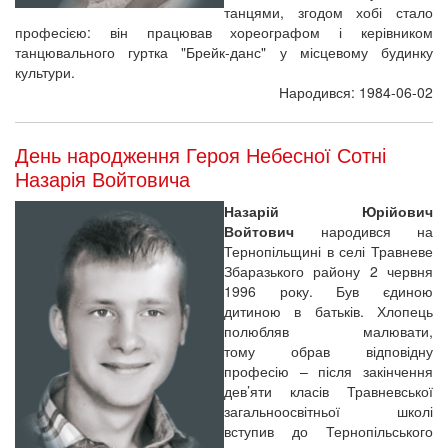
танцями, згодом хобі стало
професією: він працював хореографом і керівником
танцювального гуртка "Брейк-данс" у місцевому будинку
культури.
Народився: 1984-06-02
День народження Героя Небесної Сотні
Назарія Войтовича
Назарій Юрійович
Войтович
народився на
Тернопільщині в селі Травневе
Збаразького району 2 червня
1996 року. Був єдиною
дитиною в батьків. Хлопець
полюбляв малювати,
тому обрав відповідну
професію – після закінчення
дев’яти класів Травневської
загальноосвітньої школі
вступив до Тернопільського