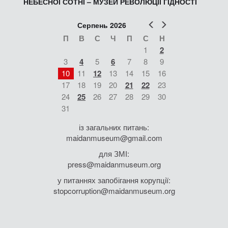
НЕБЕСНОЇ СОТНІ – МУЗЕЙ РЕВОЛЮЦІЇ ГІДНОСТІ
Попер
Наст
Серпень 2026
П
В
С
Ч
П
С
Н
1
2
3
4
5
6
7
8
9
10
11
12
13
14
15
16
17
18
19
20
21
22
23
24
25
26
27
28
29
30
31
із загальних питань:
maidanmuseum@gmail.com
для ЗМІ:
press@maidanmuseum.org
у питаннях запобігання корупції:
stopcorruption@maidanmuseum.org