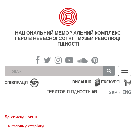
Перейти
до
основного
матеріалу
НАЦІОНАЛЬНИЙ МЕМОРІАЛЬНИЙ КОМПЛЕКС
ГЕРОЇВ НЕБЕСНОЇ СОТНІ – МУЗЕЙ РЕВОЛЮЦІЇ
ГІДНОСТІ
Пошукова
Toggl
форма
navig
Пошук
ВИДАННЯ
ЕКСКУРСІЇ
СПІВПРАЦЯ
ТЕРИТОРІЯ ГІДНОСТІ: AR
УКР
ENG
До списку новин
На головну сторінку