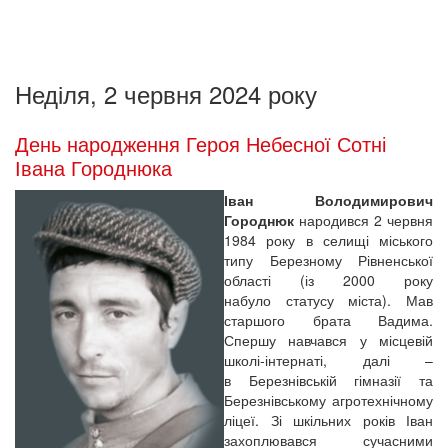
Неділя, 2 червня 2024 року
День народження Героя Небесної Сотні
Івана Городнюка
Іван Володимирович
Городнюк
народився 2 червня
1984 року в селищі міського
типу Березному Рівненської
області (із 2000 року
набуло статусу міста). Мав
старшого брата Вадима.
Спершу навчався у місцевій
школі-інтернаті, далі –
в Березнівській гімназії та
Березнівському агротехнічному
ліцеї. Зі шкільних років Іван
захоплювався сучасними