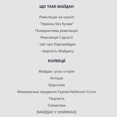
ЩО ТАКЕ МАЙДАН
Революція на граніті
"Україна без Кучми"
Помаранчева революція
Революція Гідності
- світ про Євромайдан
- творчість Майдану
КОЛЕКЦІЇ
Майдан: усна історія
Агітація
Боротьба
Меморіальні предмети Героїв Небесної Сотні
Творчість
Символіка
[МАЙДАН У КНИЖКАХ]