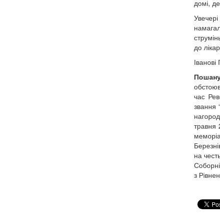
домі, д
Увечері
намагал
струмін
до лікар
Іванові
Пошану
обстоюв
час Рев
звання 
нагород
травня 
меморіа
Березні
на чест
Соборні
з Рівне