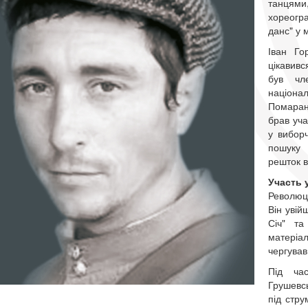
танцями
хореогр
данс" у 
Іван Го
цікавивс
був чле
націона
Помаранч
брав уча
у виборч
пошуку 
решток в
Участь 
Революці
Він увій
Січ" та
матеріа
чергував
Під ча
Грушевсь
під стру