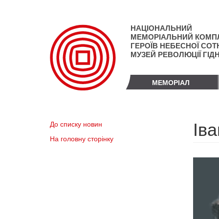
Перейти
до
основного
НАЦІОНАЛЬНИЙ
матеріалу
МЕМОРІАЛЬНИЙ КОМП
ГЕРОЇВ НЕБЕСНОЇ СОТН
МУЗЕЙ РЕВОЛЮЦІЇ ГІД
МЕМОРІАЛ
Ів
До списку новин
На головну сторінку