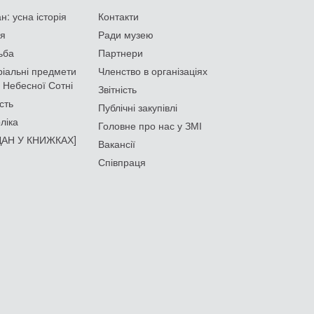
: усна історія
Контакти
ія
Ради музею
ьба
Партнери
іальні предмети
Членство в організаціях
 Небесної Сотні
Звітність
сть
Публічні закупівлі
ліка
Головне про нас у ЗМІ
АН У КНИЖКАХ]
Вакансії
Співпраця