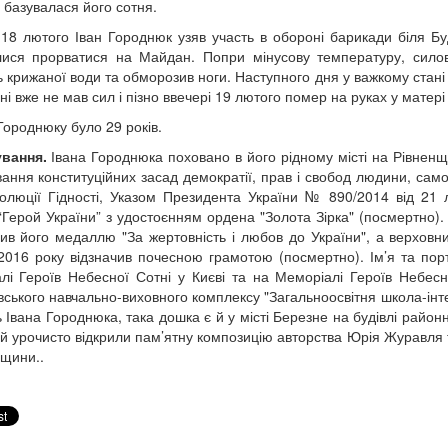
е базувалася його сотня.
 18 лютого Іван Городнюк узяв участь в обороні барикади біля Буд
ися прорватися на Майдан. Попри мінусову температуру, силов
ь крижаної води та обморозив ноги. Наступного дня у важкому стані
ні вже не мав сил і пізно ввечері 19 лютого помер на руках у матері
 Городнюку було 29 років.
вання.
Івана Городнюка поховано в його рідному місті на Рівненщи
ання конституційних засад демократії, прав і свобод людини, само
олюції Гідності, Указом Президента України № 890/2014 від 21 
“Герой України” з удостоєнням ордена "Золота Зірка" (посмертно)
ив його медаллю "За жертовність і любов до України", а верхов
2016 року відзначив почесною грамотою (посмертно). Ім’я та по
лі Героїв Небесної Сотні у Києві та на Меморіалі Героїв Небесн
вського навчально-виховного комплексу "Загальноосвітня школа-інте
ь Івана Городнюка, така дошка є й у місті Березне на будівлі район
й урочисто відкрили пам’ятну композицію авторства Юрія Журавля 
нщини..