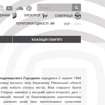
Пошукова
форма
Пошук
ДАННЯ
ЕКСКУРСІЇ
СПІВПРАЦЯ
ТЕРИТОРІЯ ГІДНОСТІ: AR
УКР
ENG
КОАЛІЦІЯ ПАМ'ЯТІ
олодимирович Городнюк
народився 2 червня 1984
елищі міського типу Березному Рівненської області
0 року набуло статусу міста). Мав старшого брата
Спершу навчався у місцевій школі-інтернаті, далі –
івській гімназії та Березнівському агротехнічному
Зі шкільних років Іван захоплювався сучасними