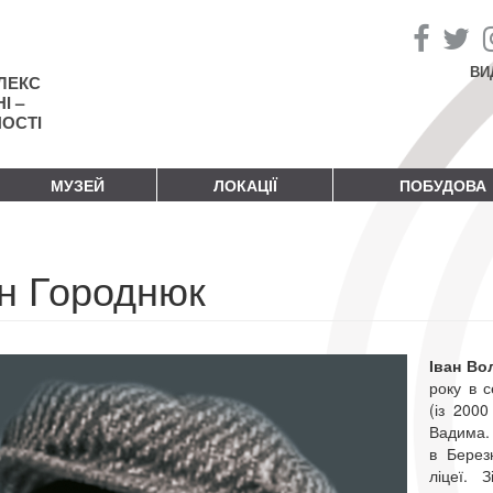
ВИ
ЛЕКС
І –
НОСТІ
МУЗЕЙ
ЛОКАЦІЇ
ПОБУДОВА
ан Городнюк
Іван В
року в с
(із 200
Вадима. 
в Березн
ліцеї. 