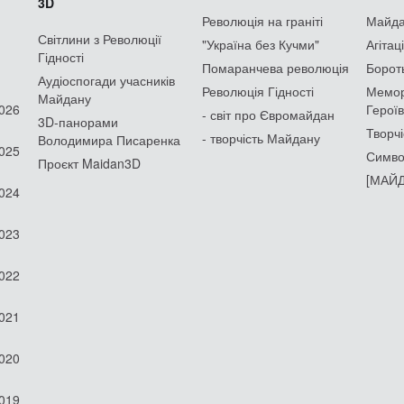
3D
Революція на граніті
Майдан
Світлини з Революції
"Україна без Кучми"
Агітац
Гідності
Помаранчева революція
Борот
Аудіоспогади учасників
Революція Гідності
Мемор
Майдану
2026
Героїв
- світ про Євромайдан
3D-панорами
Творчі
- творчість Майдану
Володимира Писаренка
2025
Симво
Проєкт Maidan3D
[МАЙД
2024
2023
2022
2021
2020
2019