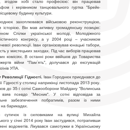
, згодом хобі стало професією: він працював
афом і керівником танцювального гуртка "Брейк-
місцевому будинку культури.
роднюк захоплювався військовою реконструкцією,
я історією. Він мав активну громадянську позицію:
ном Спілки української молоді, Молодіжного
лістичного конгресу, а у 2004 році – учасником
евої революції. Іван організовував юнацькі табори,
сть у мистецьких заходах. Під час виборів працював
их комісіях. В останні роки ввійшов до Товариства
жертв війни "Пам’ять", долучався до ексгумацій
оїнів УПА.
у Революції Гідності.
Іван Городнюк приєднався до
ї Гідності у столиці наприкінці листопада 2013 року.
шов до 35-ї сотні Самооборони Майдану "Волинська
 взяв псевдо "Месник". У сотні відповідав за
льне забезпечення побратимів, разом із ними
 на барикадах.
с сутичок із силовиками на вулиці Михайла
кого у січні 2014 року Іван застудився, потрапивши
мені водометів. Лікувався самотужки в Українському