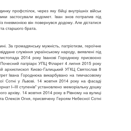
инку профспілок, через яку бійці внутрішніх військ
ики застосували водомет. Іван знов потрапив під
 із пневмонією він повернувся додому. Але дістатися
 та старшого брата.
ні. За громадянську мужність, патріотизм, героїчне
віддане служіння українському народу, виявлені під
листопада 2014 року Іванові Городнюку присвоєно
. Почесний патріарх УПЦ Філарет 4 липня 2015 року
ний архиєпископ Києво-Галицький УГКЦ Святослав 8
ртрет Івана Городнюка викарбувано на тимчасовому
ої Сотні у Львові. 14 жовтня 2014 року на фасаді
рнат І–ІІІ ступенів" установлено меморіальну дошку
ного архіву. 14 жовтня 2014 року в Рівному на вулиці
та Олексія Огня, присвячену Героям Небесної Сотні