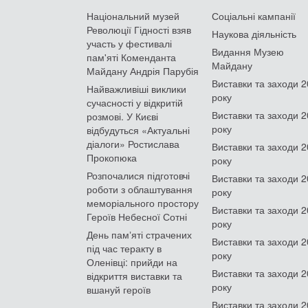
Національний музей
Соціальні кампанії
Революції Гідності взяв
Наукова діяльність
участь у фестивалі
Видання Музею
пам'яті Коменданта
Майдану
Майдану Андрія Парубія
Виставки та заходи 
Найважливіші виклики
року
сучасності у відкритій
Виставки та заходи 
розмові. У Києві
року
відбудуться «Актуальні
діалоги» Ростислава
Виставки та заходи 
Прокопюка
року
Розпочалися підготовчі
Виставки та заходи 
роботи з облаштування
року
меморіального простору
Виставки та заходи 
Героїв Небесної Сотні
року
День памʼяті страчених
Виставки та заходи 
під час теракту в
року
Оленівці: прийди на
Виставки та заходи 
відкриття виставки та
року
вшануй героїв
Виставки та заходи 