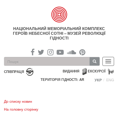
Перейти
до
основного
матеріалу
НАЦІОНАЛЬНИЙ МЕМОРІАЛЬНИЙ КОМПЛЕКС
ГЕРОЇВ НЕБЕСНОЇ СОТНІ – МУЗЕЙ РЕВОЛЮЦІЇ
ГІДНОСТІ
Пошукова
Toggl
форма
navig
Пошук
ВИДАННЯ
ЕКСКУРСІЇ
СПІВПРАЦЯ
ТЕРИТОРІЯ ГІДНОСТІ: AR
УКР
ENG
До списку новин
На головну сторінку