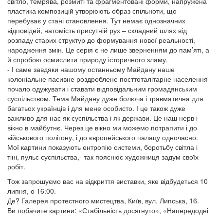
світло, темрява, розмиті та фрагментовані форми, напружена
пластика композицій утворюють образ спільноти, що
перебуває у стані становлення. Тут немає однозначних
відповідей, натомість присутній рух – складний шлях від
розпаду старих структур до формування нової реальності,
народження змін. Це серія є не лише зверненням до пам’яті, а
й спробою осмислити природу історичного зламу.
- І саме завдяки нашому останньому Майдану наше
колоніальне пасивне роздроблене посттоталітарне населення
почало одужувати і ставати відповідальним громадянським
суспільством. Тема Майдану дуже болюча і травматична для
багатьох українців і для мене особисто. І це також дуже
важливо для нас як суспільства і як держави. Це наш нерв і
вікно в майбутнє. Через це вікно ми можемо потрапити і до
військового полігону, і до європейського палацу одночасно.
Мої картини показують ентропію системи, боротьбу світла і
тіні, пульс суспільства,- так пояснює художниця задум своїх
робіт.
Тож запрошуємо вас на відкриття виставки, яке відбудеться 10
липня, о 16:00.
Де? Галерея протестного мистецтва, Київ, вул. Липська, 16.
Ви побачите картини: «Стабільність досягнуто», «Напередодні