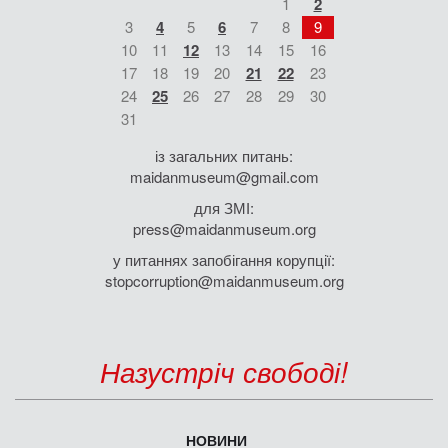
1
2
3
4
5
6
7
8
9
10
11
12
13
14
15
16
17
18
19
20
21
22
23
24
25
26
27
28
29
30
31
із загальних питань:
maidanmuseum@gmail.com
для ЗМІ:
press@maidanmuseum.org
у питаннях запобігання корупції:
stopcorruption@maidanmuseum.org
Назустріч свободі!
НОВИНИ