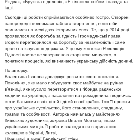
Різдва», «Бруківка в долоні», «Я тільки за хлібом і назад» та
інші.
Сьогодні ці роботи сприймаються особливо гостро. Створені
напередодні повномасштабного вторгнення, вони ніби
опинилися на межі двох історичних епох. Те, що у 2014 році
проявилося як боротьба за гідність і громадянські права,
згодом перетворилося на боротьбу за незалежність і саме
право на існування держави. У цьому контексті Революція
Гідності постає не завершеною сторінкою минулого, а
початком процесів, які визначають українську дійсність донині.
По авторку.
Валентина Іванова досліджує розвиток свого покоління.
Покоління, яке мало побудувати своє майбутнє на руїнах
в’язниці, яке мусило перетворитися з гібрида радянської
людини на українця, з населення на громадянина і водночас
стати батьками своїх дітей і дітей своєї країни. Тож її проєкти –
про українське суспільство, його становлення, спадщину,
травми та особливості. Авторка навчалась у майстернях
Київських художників, зокрема Віталія Мовчана, інших
українських митців. Її роботи знаходяться в приватних
колекціях в Україні, Литві,
Німеччині, в музеї Берлінської стіни.