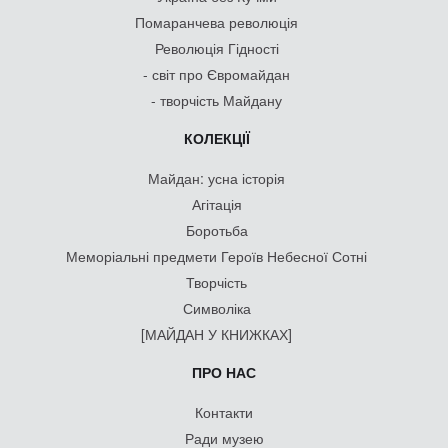
Помаранчева революція
Революція Гідності
- світ про Євромайдан
- творчість Майдану
КОЛЕКЦІЇ
Майдан: усна історія
Агітація
Боротьба
Меморіальні предмети Героїв Небесної Сотні
Творчість
Символіка
[МАЙДАН У КНИЖКАХ]
ПРО НАС
Контакти
Ради музею