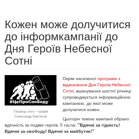
Кожен може долучитися
до інформкампанії до
Дня Героїв Небесної
Сотні
Окрім насиченої
програми з
відзначення Дня Героїв Небесної
Сотні
, вшанування шостої річниці
супроводжується інформаційною
кампанією, до якої може
долучитися кожен.
Творець лого – графік
Олександр Ком'яхов
Цьогоріч темою кампанії обрано
вдячність за подвиг героїв. Її гасла:
"Вдячні за гідність!
Вдячні за свободу! Вдячні за майбутнє!"