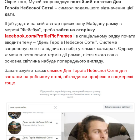
Окрім того, Музей запроваджує
постійний логотип Дня
Героїв Небесної Сотні
– символ подальшого відзначення цієї
дати.
Щоб додати на свій аватар присвячену Майдану рамку в
мережі "Фейсбук", треба
зайти на сторінку
facebook.com/ProfilePicFrames
і в спеціальному рядку почати
вводити тему – “День Героїв Небесної Сотні”. Система
запропонує лого та підпис на вибір у кількох кольорах. Одразу
ж можна встановити термін дії рамки, після якого ваша
основна світлина набуде попереднього вигляду.
Завантажуйте також
символ Дня Героїв Небесної Сотні для
заставки на робочому столі, обкладинки профілю в соцмережі
тощо.