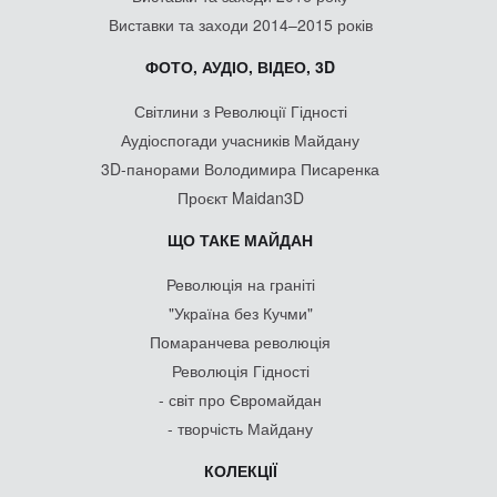
Виставки та заходи 2014–2015 років
ФОТО, АУДІО, ВІДЕО, 3D
Світлини з Революції Гідності
Аудіоспогади учасників Майдану
3D-панорами Володимира Писаренка
Проєкт Maidan3D
ЩО ТАКЕ МАЙДАН
Революція на граніті
"Україна без Кучми"
Помаранчева революція
Революція Гідності
- світ про Євромайдан
- творчість Майдану
КОЛЕКЦІЇ