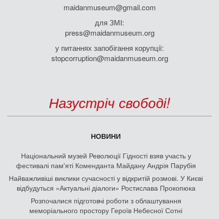
maidanmuseum@gmail.com
для ЗМІ:
press@maidanmuseum.org
у питаннях запобігання корупції:
stopcorruption@maidanmuseum.org
Назустріч свободі!
НОВИНИ
Національний музей Революції Гідності взяв участь у
фестивалі пам'яті Коменданта Майдану Андрія Парубія
Найважливіші виклики сучасності у відкритій розмові. У Києві
відбудуться «Актуальні діалоги» Ростислава Прокопюка
Розпочалися підготовчі роботи з облаштування
меморіального простору Героїв Небесної Сотні