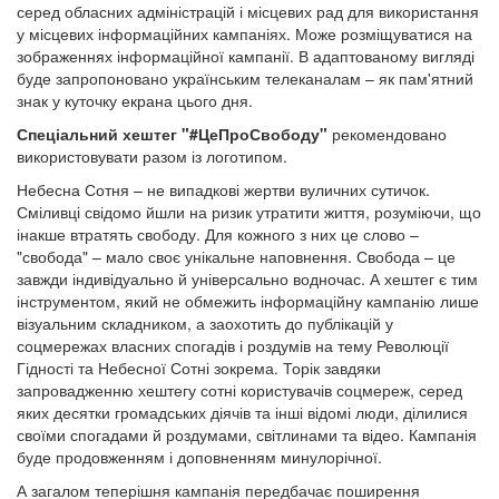
серед обласних адміністрацій і місцевих рад для використання
у місцевих інформаційних кампаніях. Може розміщуватися на
зображеннях інформаційної кампанії. В адаптованому вигляді
буде запропоновано українським телеканалам – як пам'ятний
знак у куточку екрана цього дня.
Спеціальний хештег "#ЦеПроСвободу"
рекомендовано
використовувати разом із логотипом.
Небесна Сотня – не випадкові жертви вуличних сутичок.
Сміливці свідомо йшли на ризик утратити життя, розуміючи, що
інакше втратять свободу. Для кожного з них це слово –
"свобода" – мало своє унікальне наповнення. Свобода – це
завжди індивідуально й універсально водночас. А хештег є тим
інструментом, який не обмежить інформаційну кампанію лише
візуальним складником, а заохотить до публікацій у
соцмережах власних спогадів і роздумів на тему Революції
Гідності та Небесної Сотні зокрема. Торік завдяки
запровадженню хештегу сотні користувачів соцмереж, серед
яких десятки громадських діячів та інші відомі люди, ділилися
своїми спогадами й роздумами, світлинами та відео. Кампанія
буде продовженням і доповненням минулорічної.
А загалом теперішня кампанія передбачає поширення