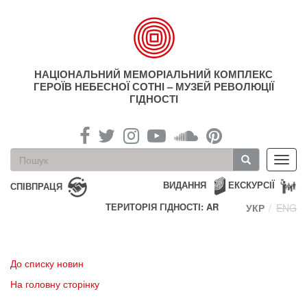
Перейти
до
основного
матеріалу
НАЦІОНАЛЬНИЙ МЕМОРІАЛЬНИЙ КОМПЛЕКС
ГЕРОЇВ НЕБЕСНОЇ СОТНІ – МУЗЕЙ РЕВОЛЮЦІЇ
ГІДНОСТІ
Пошукова
Toggl
форма
navig
Пошук
ВИДАННЯ
ЕКСКУРСІЇ
СПІВПРАЦЯ
ТЕРИТОРІЯ ГІДНОСТІ: AR
УКР
ENG
До списку новин
На головну сторінку