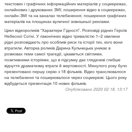
текстових і графічних інформаційних матеріалів у соцмережах,
онлайнових і друкованих ЗМІ; поширення відео в соцмережах,
онлайн-ЗМІ та на каналах телебачення; поширення графічних
матеріалів на площинах вуличної зовнішньої реклами.
Цикл відеороликів “Характери Гідності”. Розповіді рідних Героїв
Небесної Сотні. У лаконічних відео тривалістю 1–2 хвилини
рідні розповідають про особливі риси та історії тих, кого вони
втратили. Авторка роликів Дарина Кульчицька уникає в
розмовах теми самої трагедії, цікавиться світлими,
позитивними історіями, що в підсумку дає глядачеві глибше
відчуття драматизму втрати й жертовності. Минулого року було
презентовано першу серію з 18 фільмів. Відео транслювалося
на телебаченні та поширювалося через соцмережі. Цього року
відбудеться презентація 10 нових фільмів.
Опубліковано 2020 02 18, 13:17