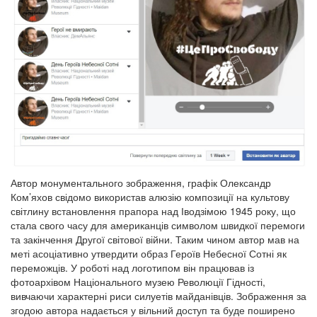
Автор монументального зображення, графік Олександр
Ком’яхов свідомо використав алюзію композиції на культову
світлину встановлення прапора над Іводзімою 1945 року, що
стала свого часу для американців символом швидкої перемоги
та закінчення Другої світової війни. Таким чином автор мав на
меті асоціативно утвердити образ Героїв Небесної Сотні як
переможців. У роботі над логотипом він працював із
фотоархівом Національного музею Революції Гідності,
вивчаючи характерні риси силуетів майданівців. Зображення за
згодою автора надається у вільний доступ та буде поширено