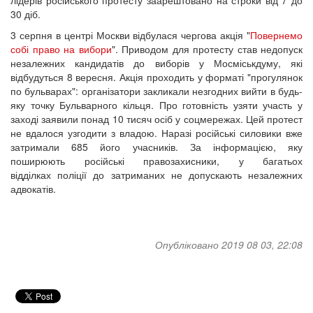
лідерів російського протесту заарештовано на строки від 7 до
30 діб.
3 серпня в центрі Москви відбулася чергова акція "
Повернемо
собі право на вибори
". Приводом для протесту став недопуск
незалежних кандидатів до виборів у Мосміськдуму, які
відбудуться 8 вересня. Акція проходить у форматі "прогулянок
по бульварах": організатори закликали незгодних вийти в будь-
яку точку Бульварного кільця. Про готовність узяти участь у
заході заявили понад 10 тисяч осіб у соцмережах. Цей протест
не вдалося узгодити з владою. Наразі російські силовики вже
затримали 685 його учасників. За інформацією, яку
поширюють російські правозахисники, у багатьох
відділках поліції до затриманих не допускають незалежних
адвокатів.
Опубліковано 2019 08 03, 22:08