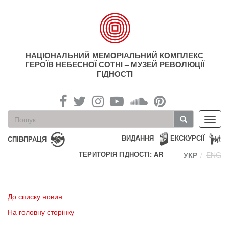
Перейти
до
основного
матеріалу
НАЦІОНАЛЬНИЙ МЕМОРІАЛЬНИЙ КОМПЛЕКС
ГЕРОЇВ НЕБЕСНОЇ СОТНІ – МУЗЕЙ РЕВОЛЮЦІЇ
ГІДНОСТІ
Пошукова
Toggl
форма
navig
Пошук
ВИДАННЯ
ЕКСКУРСІЇ
СПІВПРАЦЯ
ТЕРИТОРІЯ ГІДНОСТІ: AR
УКР
ENG
До списку новин
На головну сторінку