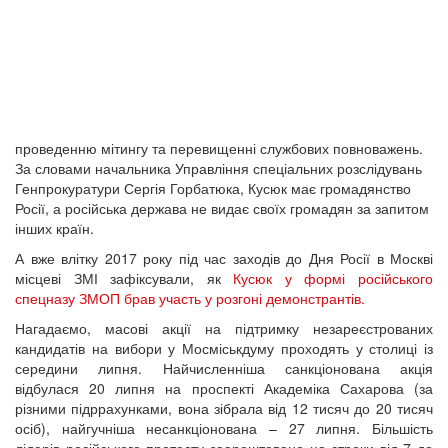
проведенню мітингу та перевищенні службових повноважень.
За словами начальника Управління спеціальних розслідувань
Генпрокуратури Сергія Горбатюка, Кусюк має громадянство
Росії, а російська держава не видає своїх громадян за запитом
інших країн.
А вже влітку 2017 року під час заходів до Дня Росії в Москві
місцеві ЗМІ зафіксували, як
Кусюк у формі російського
спецназу ЗМОП брав участь у розгоні демонстрантів.
Нагадаємо, масові акції на підтримку незареєстрованих
кандидатів на вибори у Мосміськдуму проходять у столиці із
середини липня. Найчисленніша санкціонована акція
відбулася 20 липня на проспекті Академіка Сахарова (за
різними підррахунками, вона зібрала від 12 тисяч до 20 тисяч
осіб), найгучніша несанкціонована – 27 липня. Більшість