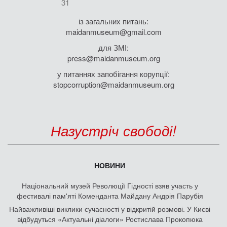
31
із загальних питань:
maidanmuseum@gmail.com
для ЗМІ:
press@maidanmuseum.org
у питаннях запобігання корупції:
stopcorruption@maidanmuseum.org
Назустріч свободі!
НОВИНИ
Національний музей Революції Гідності взяв участь у
фестивалі пам'яті Коменданта Майдану Андрія Парубія
Найважливіші виклики сучасності у відкритій розмові. У Києві
відбудуться «Актуальні діалоги» Ростислава Прокопюка