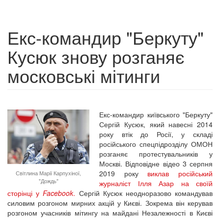
Екс-командир "Беркуту"
Кусюк знову розганяє
московські мітинги
Екс-командир київського "Беркуту"
Сергій Кусюк, який навесні 2014
року втік до Росії, у складі
російського спецпідрозділу ОМОН
розганяє протестувальників у
Москві. Відповідне відео 3 серпня
2019 року
виклав російський
Світлина Марії Карпухіної,
"Дождь"
журналіст Ілля Азар на своїй
сторінці у
Facebook
.
Сергій Кусюк неодноразово командував
силовим розгоном мирних акцій у Києві. Зокрема він керував
розгоном учасників мітингу на майдані Незалежності в Києві