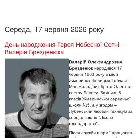
Середа, 17 червня 2026 року
День народження Героя Небесної Сотні
Валерія Брезденюка
Валерій Олександрович
Брезденюк
народився 17
червня 1963 року в місті
Жмеринка Вінницької області.
Мав молодших брата Олега та
сестру Ларису. Закінчив 8
класів Жмеринської середньої
школи №5, а у згодом –
Лубенський лісовий технікум за
спеціальністю "Лісове
господарство".
Після служби в армії працював