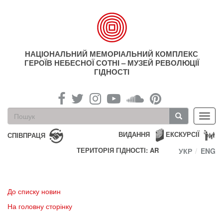
Перейти
до
основного
матеріалу
НАЦІОНАЛЬНИЙ МЕМОРІАЛЬНИЙ КОМПЛЕКС
ГЕРОЇВ НЕБЕСНОЇ СОТНІ – МУЗЕЙ РЕВОЛЮЦІЇ
ГІДНОСТІ
Пошукова
Toggl
форма
navig
Пошук
ВИДАННЯ
ЕКСКУРСІЇ
СПІВПРАЦЯ
ТЕРИТОРІЯ ГІДНОСТІ: AR
УКР
ENG
До списку новин
На головну сторінку