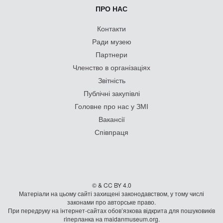
ПРО НАС
Контакти
Ради музею
Партнери
Членство в організаціях
Звітність
Публічні закупівлі
Головне про нас у ЗМІ
Вакансії
Співпраця
© & CC BY 4.0
Матеріали на цьому сайті захищені законодавством, у тому числі
законами про авторське право.
При передруку на iнтернет-сайтах обов’язкова відкрита для пошуковиків
гiперланка на maidanmuseum.org.