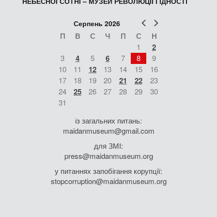
НЕБЕСНОЇ СОТНІ – МУЗЕЙ РЕВОЛЮЦІЇ ГІДНОСТІ
Попер
Наст
Серпень 2026
П
В
С
Ч
П
С
Н
1
2
3
4
5
6
7
8
9
10
11
12
13
14
15
16
17
18
19
20
21
22
23
24
25
26
27
28
29
30
31
із загальних питань:
maidanmuseum@gmail.com
для ЗМІ:
press@maidanmuseum.org
у питаннях запобігання корупції:
stopcorruption@maidanmuseum.org