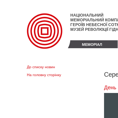
Перейти
до
основного
НАЦІОНАЛЬНИЙ
матеріалу
МЕМОРІАЛЬНИЙ КОМП
ГЕРОЇВ НЕБЕСНОЇ СОТН
МУЗЕЙ РЕВОЛЮЦІЇ ГІД
МЕМОРІАЛ
До списку новин
Сере
На головну сторінку
День 