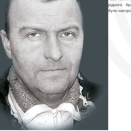
рідного бр
було нагор