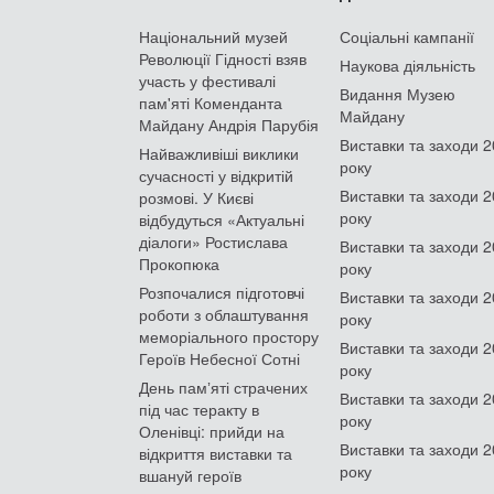
Національний музей
Соціальні кампанії
Революції Гідності взяв
Наукова діяльність
участь у фестивалі
Видання Музею
пам'яті Коменданта
Майдану
Майдану Андрія Парубія
Виставки та заходи 
Найважливіші виклики
року
сучасності у відкритій
Виставки та заходи 
розмові. У Києві
року
відбудуться «Актуальні
діалоги» Ростислава
Виставки та заходи 
Прокопюка
року
Розпочалися підготовчі
Виставки та заходи 
роботи з облаштування
року
меморіального простору
Виставки та заходи 
Героїв Небесної Сотні
року
День памʼяті страчених
Виставки та заходи 
під час теракту в
року
Оленівці: прийди на
Виставки та заходи 
відкриття виставки та
року
вшануй героїв