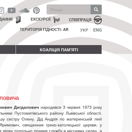
Пошукова
форма
Пошук
ДАННЯ
ЕКСКУРСІЇ
СПІВПРАЦЯ
ТЕРИТОРІЯ ГІДНОСТІ: AR
УКР
ENG
КОАЛІЦІЯ ПАМ'ЯТІ
аловича
анович Дигдалович
народився 3 червня 1973 року
льники Пустомитівського району Львівської області.
у сестру Олену. Дід Андрія по материнській лінії
Яримович, священник греко-католицької церкви, у
я вірян підпільно правив службу в місцевих селах, а