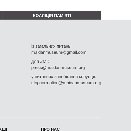
КОАЛІЦІЯ ПАМ'ЯТІ
із загальних питань:
maidanmuseum@gmail.com
для ЗМІ:
press@maidanmuseum.org
у питаннях запобігання корупції:
stopcorruption@maidanmuseum.org
ЦІЇ
ПРО НАС