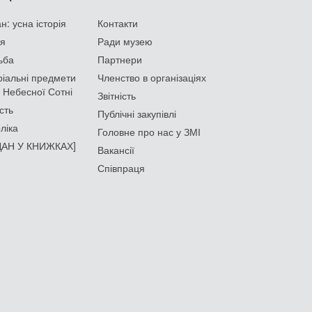
: усна історія
Контакти
ія
Ради музею
ьба
Партнери
іальні предмети
Членство в організаціях
 Небесної Сотні
Звітність
сть
Публічні закупівлі
ліка
Головне про нас у ЗМІ
АН У КНИЖКАХ]
Вакансії
Співпраця