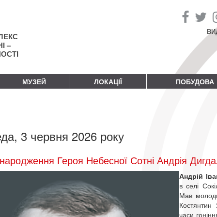
ВИ
ЛЕКС
І –
НОСТІ
МУЗЕЙ
ЛОКАЦІЇ
ПОБУДОВА
да, 3 червня 2026 року
народження Героя Небесної Сотні Андрія Дигд
Андрій Ів
в селі Сокі
Мав молодш
Костянтин 
часи гонінн