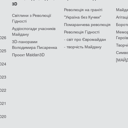
3D
Революція на граніті
Майдан
Світлини з Революції
"Україна без Кучми"
Агітац
Гідності
Помаранчева революція
Борот
Аудіоспогади учасників
Революція Гідності
Мемор
Майдану
2026
Героїв
- світ про Євромайдан
3D-панорами
Творчі
- творчість Майдану
Володимира Писаренка
2025
Симво
Проєкт Maidan3D
[МАЙД
2024
2023
2022
2021
2020