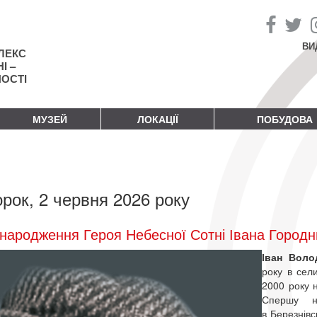
ВИ
ЛЕКС
І –
НОСТІ
МУЗЕЙ
ЛОКАЦІЇ
ПОБУДОВА
орок, 2 червня 2026 року
народження Героя Небесної Сотні Івана Город
Іван Вол
року в сели
2000 року 
Спершу на
в Березнівс