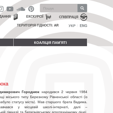
Пошукова
форма
Пошук
ДАННЯ
ЕКСКУРСІЇ
СПІВПРАЦЯ
ТЕРИТОРІЯ ГІДНОСТІ: AR
УКР
ENG
КОАЛІЦІЯ ПАМ'ЯТІ
нюка
одимирович Городнюк
народився 2 червня 1984
щі міського типу Березному Рівненської області (із
набуло статусу міста). Мав старшого брата Вадима.
вчався у місцевій школі-інтернаті, далі –
ькій гімназії та Березнівському агротехнічному ліцеї.