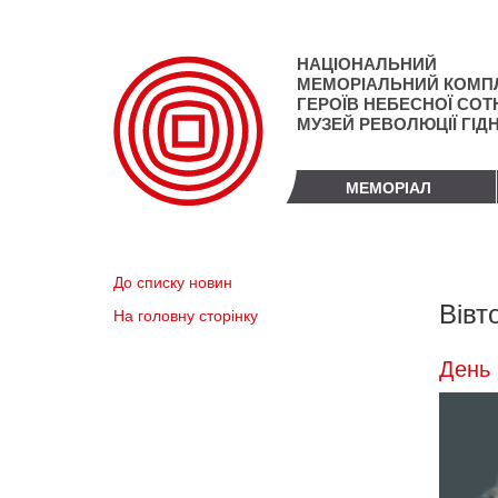
Перейти
до
основного
НАЦІОНАЛЬНИЙ
матеріалу
МЕМОРІАЛЬНИЙ КОМП
ГЕРОЇВ НЕБЕСНОЇ СОТН
МУЗЕЙ РЕВОЛЮЦІЇ ГІД
МЕМОРІАЛ
До списку новин
Вівт
На головну сторінку
День 