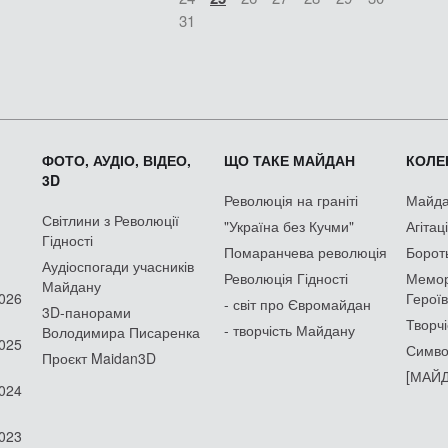
31
ФОТО, АУДІО, ВІДЕО,
ЩО ТАКЕ МАЙДАН
КОЛЕК
3D
Революція на граніті
Майдан
Світлини з Революції
"Україна без Кучми"
Агітац
Гідності
Помаранчева революція
Борот
Аудіоспогади учасників
Революція Гідності
Мемор
Майдану
2026
Героїв
- світ про Євромайдан
3D-панорами
Творчі
- творчість Майдану
Володимира Писаренка
2025
Симво
Проєкт Maidan3D
[МАЙД
2024
2023