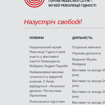
ГЕРОЇВ НЕБЕСНОЇ СОТНІ –
МУЗЕЙ РЕВОЛЮЦІЇ ГІДНОСТІ
Назустріч свободі!
НОВИНИ
ДІЯЛЬНІСТЬ
Національний музей
Соціальні кампанії
Революції Гідності взяв
Наукова діяльність
участь у фестивалі
Видання Музею
пам'яті Коменданта
Майдану
Майдану Андрія Парубія
Виставки та заходи 
Найважливіші виклики
року
сучасності у відкритій
Виставки та заходи 
розмові. У Києві
року
відбудуться «Актуальні
діалоги» Ростислава
Виставки та заходи 
Прокопюка
року
Розпочалися підготовчі
Виставки та заходи 