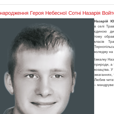
народження Героя Небесної Сотні Назарія Войт
Назарій 
в селі Тра
єдиною ди
тому обрав
класів Тр
Тернопільс
коледжу на
Ізмалку На
природи, а
козацтва. У
змаганнях, 
Любив читат
– мандруват