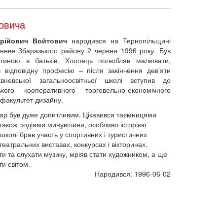
овича
Юрійович Войтович
народився на Тернопільщині
вневе Збаразького району 2 червня 1996 року. Був
тиною в батьків. Хлопець полюбляв малювати,
 відповідну професію – після закінчення дев’яти
авневської загальноосвітньої школі вступив до
ького кооперативного торговельно-економічного
 факультет дизайну.
зар був дуже допитливим. Цікавився таємницями
 також подіями минувшини, особливо історією
 школі брав участь у спортивних і туристичних
театральних виставах, конкурсах і вікторинах.
и та слухати музику, мріяв стати художником, а ще
и світом.
Народився: 1996-06-02