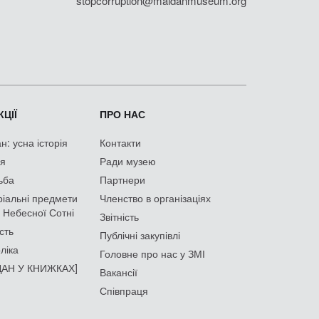
stopcorruption@maidanmuseum.org
ЦІЇ
ПРО НАС
: усна історія
Контакти
ія
Ради музею
ьба
Партнери
іальні предмети
Членство в організаціях
 Небесної Сотні
Звітність
сть
Публічні закупівлі
ліка
Головне про нас у ЗМІ
АН У КНИЖКАХ]
Вакансії
Співпраця