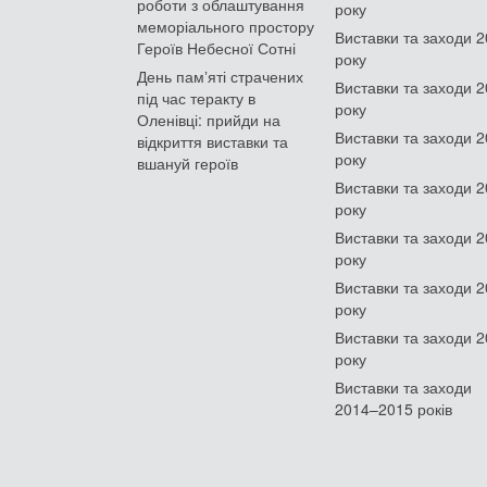
роботи з облаштування
року
меморіального простору
Виставки та заходи 
Героїв Небесної Сотні
року
День памʼяті страчених
Виставки та заходи 
під час теракту в
року
Оленівці: прийди на
Виставки та заходи 
відкриття виставки та
року
вшануй героїв
Виставки та заходи 
року
Виставки та заходи 
року
Виставки та заходи 
року
Виставки та заходи 
року
Виставки та заходи
2014–2015 років