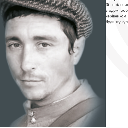
Зі шкільн
згодом хоб
керівником
будинку кул