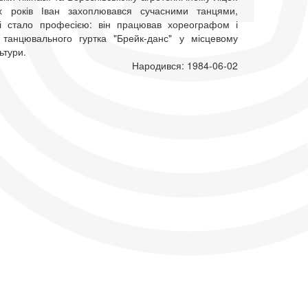
их років Іван захоплювався сучасними танцями,
і стало професією: він працював хореографом і
 танцювального гуртка "Брейк-данс" у місцевому
ьтури.
Народився: 1984-06-02