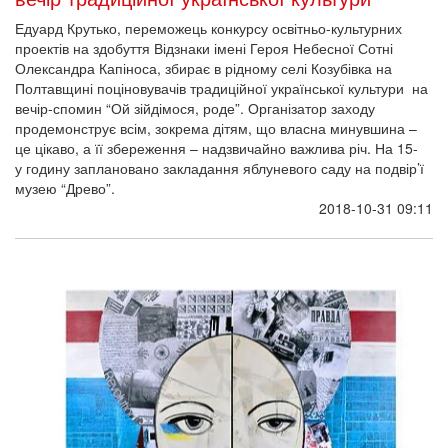
Едуард Крутько, переможець конкурсу освітньо-культурних
проектів на здобуття Відзнаки імені Героя Небесної Сотні
Олександра Капіноса, збирає в рідному селі Козубівка на
Полтавщині поціновувачів традиційної української культури на
вечір-спомин “Ой зійдімося, роде”. Організатор заходу
продемонструє всім, зокрема дітям, що власна минувшина –
це цікаво, а її збереження – надзвичайно важлива річ. На 15-
у годину заплановано закладання яблуневого саду на подвір’ї
музею “Древо”.
2018-10-31 09:11