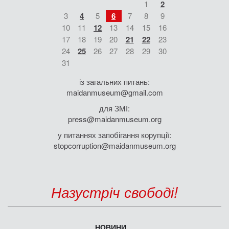
1
2
3
4
5
6
7
8
9
10
11
12
13
14
15
16
17
18
19
20
21
22
23
24
25
26
27
28
29
30
31
із загальних питань:
maidanmuseum@gmail.com
для ЗМІ:
press@maidanmuseum.org
у питаннях запобігання корупції:
stopcorruption@maidanmuseum.org
Назустріч свободі!
НОВИНИ