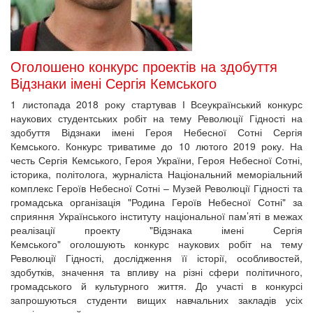
Оголошено конкурс проектів на здобуття
Відзнаки імені Сергія Кемського
1 листопада 2018 року стартував І Всеукраїнський конкурс
наукових студентських робіт на тему Революції Гідності на
здобуття Відзнаки імені Героя Небесної Сотні Сергія
Кемського. Конкурс триватиме до 10 лютого 2019 року. На
честь Сергія Кемського, Героя України, Героя Небесної Сотні,
історика, політолога, журналіста Національний меморіальний
комплекс Героїв Небесної Сотні – Музей Революції Гідності та
громадська організація "Родина Героїв Небесної Сотні" за
сприяння Українського інституту національної пам’яті в межах
реалізації проекту "Відзнака імені Сергія
Кемського" оголошують конкурс наукових робіт на тему
Революції Гідності, дослідження її історії, особливостей,
здобутків, значення та впливу на різні сфери політичного,
громадського й культурного життя. До участі в конкурсі
запрошуються студенти вищих навчальних закладів усіх