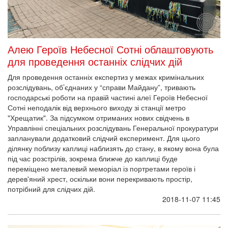
Алею Героїв Небесної Сотні облаштовують
для проведення останніх слідчих дій
Для проведення останніх експертиз у межах кримінальних
розслідувань, об’єднаних у “справи Майдану”, тривають
господарські роботи на правій частині алеї Героїв Небесної
Сотні неподалік від верхнього виходу зі станції метро
"Хрещатик". За підсумком отриманих нових свідчень в
Управлінні спеціальних розслідувань Генеральної прокуратури
запланували додатковий слідчий експеримент. Для цього
ділянку поблизу каплиці наблизять до стану, в якому вона була
під час розстрілів, зокрема ближче до каплиці буде
переміщено металевий меморіал із портретами героїв і
дерев'яний хрест, оскільки вони перекривають простір,
потрібний для слідчих дій.
2018-11-07 11:45