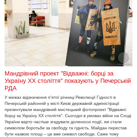
Мандрівний проект "Відважні: борці за
Україну ХХ століття" показують у Печерській
РДА
У межах відзначення п'ятої річниці Революції Гідності в
Печерській районній у місті Києві державній адміністрації
презентували мандрівний мистецький фотопроект "Відважні:
борці за Україну ХХ століття". Сьогодні в умовах війни на Сході
України варто частіше згадувати доленосні події, які стали
символом боротьби за свободу та гідність. Майдан перестав
бути назвою площі – це вже символ свободи. Саме тому