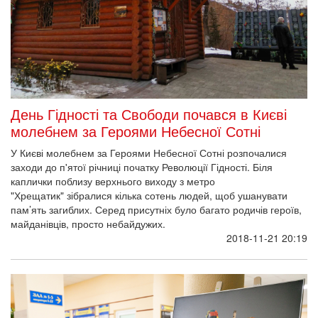
День Гідності та Свободи почався в Києві
молебнем за Героями Небесної Сотні
У Києві молебнем за Героями Небесної Сотні розпочалися
заходи до п'ятої річниці початку Революції Гідності. Біля
каплички поблизу верхнього виходу з метро
"Хрещатик" зібралися кілька сотень людей, щоб ушанувати
пам’ять загиблих. Серед присутніх було багато родичів героїв,
майданівців, просто небайдужих.
2018-11-21 20:19