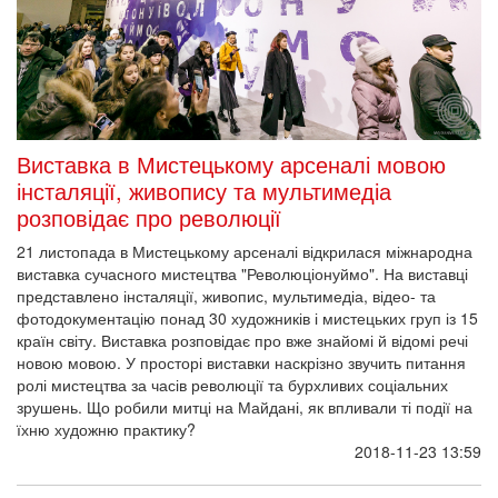
Виставка в Мистецькому арсеналі мовою
інсталяції, живопису та мультимедіа
розповідає про революції
21 листопада в Мистецькому арсеналі відкрилася міжнародна
виставка сучасного мистецтва "Революціонуймо". На виставці
представлено інсталяції, живопис, мультимедіа, відео- та
фотодокументацію понад 30 художників і мистецьких груп із 15
країн світу. Виставка розповідає про вже знайомі й відомі речі
новою мовою. У просторі виставки наскрізно звучить питання
ролі мистецтва за часів революції та бурхливих соціальних
зрушень. Що робили митці на Майдані, як впливали ті події на
їхню художню практику?
2018-11-23 13:59