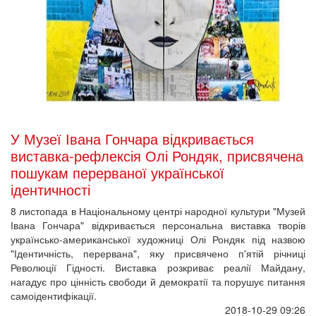
У Музеї Івана Гончара відкривається
виставка-рефлексія Олі Рондяк, присвячена
пошукам перерваної української
ідентичності
8 листопада в Національному центрі народної культури "Музей
Івана Гончара" відкривається персональна виставка творів
українсько-американської художниці Олі Рондяк під назвою
"Ідентичність, перервана", яку присвячено п'ятій річниці
Революції Гідності. Виставка розкриває реалії Майдану,
нагадує про цінність свободи й демократії та порушує питання
самоідентифікації.
2018-10-29 09:26