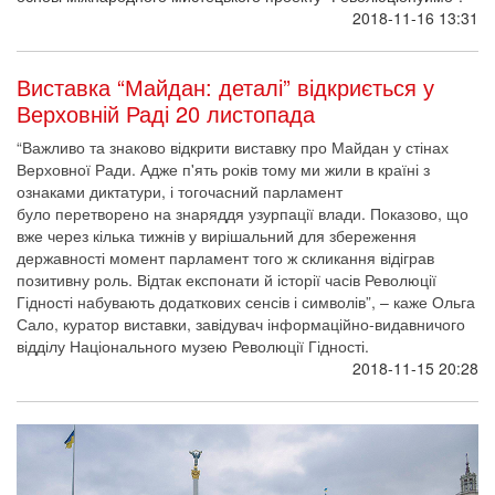
2018-11-16 13:31
Виставка “Майдан: деталі” відкриється у
Верховній Раді 20 листопада
“Важливо та знаково відкрити виставку про Майдан у стінах
Верховної Ради. Адже п'ять років тому ми жили в країні з
ознаками диктатури, і тогочасний парламент
було перетворено на знаряддя узурпації влади. Показово, що
вже через кілька тижнів у вирішальний для збереження
державності момент парламент того ж скликання відіграв
позитивну роль. Відтак експонати й історії часів Революції
Гідності набувають додаткових сенсів і символів”, – каже Ольга
Сало, куратор виставки, завідувач інформаційно-видавничого
відділу Національного музею Революції Гідності.
2018-11-15 20:28