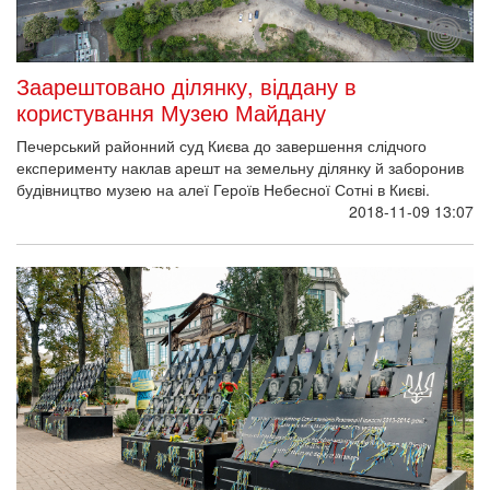
Заарештовано ділянку, віддану в
користування Музею Майдану
Печерський районний суд Києва до завершення слідчого
експерименту наклав арешт на земельну ділянку й заборонив
будівництво музею на алеї Героїв Небесної Сотні в Києві.
2018-11-09 13:07