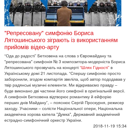
"Репресовану" симфонію Бориса
Лятошинського зіграють із використанням
прийомів відео-арту
“Ода до радості” Бетховена на слова з Євромайдану та
"репресована" симфонія № 3 композитора-модерніста Бориса
Лятошинського прозвучать на концерті
“Шлях Гідності”
в
Українському домі 21 листопада. “Спершу симфонію просто
заборонили, згодом компартія звеліла, щоб автор пододавав у
твір радянські музичні елементи. Ми відкриваємо правду –
буде виконано дві частини його симфонії в оригінальній версії.
А симфонія Бетховена відтворює романтику й ейфорію
перших днів Майдану”, – пояснює Сергій Проскурня, режисер
заходу. Учасники – солісти Національної опери, Національна
академічна хорова капела "Думка", Державний академічний
естрадно-симфонічний оркестр України.
2018-11-19 15:34