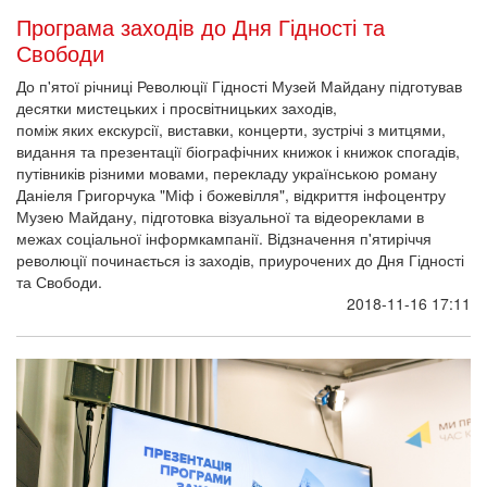
Програма заходів до Дня Гідності та
Свободи
До п'ятої річниці Революції Гідності Музей Майдану підготував
десятки мистецьких і просвітницьких заходів,
поміж яких екскурсії, виставки, концерти, зустрічі з митцями,
видання та презентації біографічних книжок і книжок спогадів,
путівників різними мовами, перекладу українською роману
Даніеля Григорчука "Міф і божевілля", відкриття інфоцентру
Музею Майдану, підготовка візуальної та відеореклами в
межах соціальної інформкампанії. Відзначення п'ятиріччя
революції починається із заходів, приурочених до Дня Гідності
та Свободи.
2018-11-16 17:11