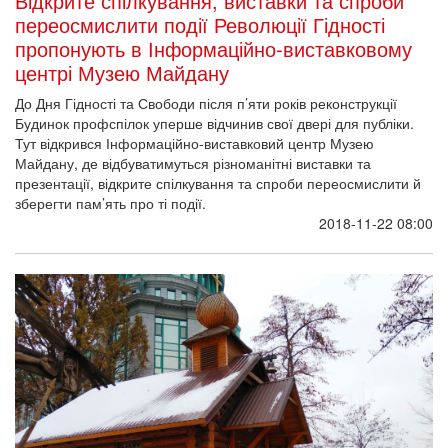
Відкрите спілкування, виставки та спроби
переосмислити події Революції Гідності
пропонують в Інформаційно-виставковому
центрі Музею Майдану
До Дня Гідності та Свободи після п’яти років реконструкції
Будинок профспілок уперше відчинив свої двері для публіки.
Тут відкрився Інформаційно-виставковий центр Музею
Майдану, де відбуватимуться різноманітні виставки та
презентації, відкрите спілкування та спроби переосмислити й
зберегти пам’ять про ті події.
2018-11-22 08:00