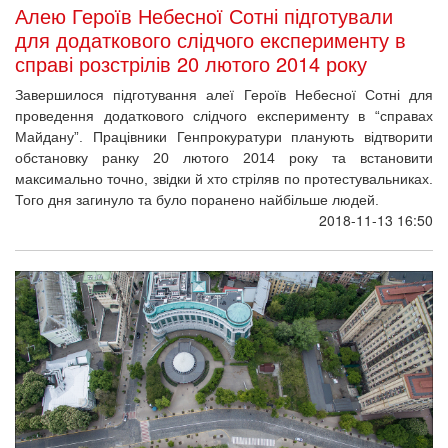
Алею Героїв Небесної Сотні підготували
для додаткового слідчого експерименту в
справі розстрілів 20 лютого 2014 року
Завершилося підготування алеї Героїв Небесної Сотні для
проведення додаткового слідчого експерименту в “справах
Майдану”. Працівники Генпрокуратури планують відтворити
обстановку ранку 20 лютого 2014 року та встановити
максимально точно, звідки й хто стріляв по протестувальниках.
Того дня загинуло та було поранено найбільше людей.
2018-11-13 16:50