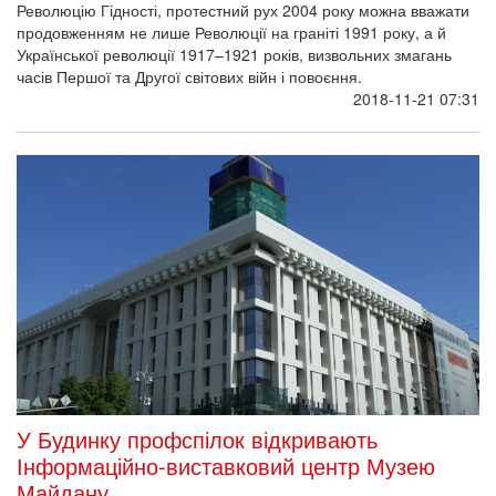
Революцію Гідності, протестний рух 2004 року можна вважати
продовженням не лише Революції на граніті 1991 року, а й
Української революції 1917–1921 років, визвольних змагань
часів Першої та Другої світових війн і повоєння.
2018-11-21 07:31
У Будинку профспілок відкривають
Інформаційно-виставковий центр Музею
Майдану