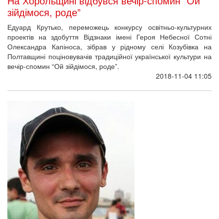
На Хорольщині відбувся вечір-спомин “Ой
зійдімося, роде”
Едуард Крутько, переможець конкурсу освітньо-культурних
проектів на здобуття Відзнаки імені Героя Небесної Сотні
Олександра Капіноса, зібрав у рідному селі Козубівка на
Полтавщині поціновувачів традиційної української культури на
вечір-спомин “Ой зійдімося, роде”.
2018-11-04 11:05