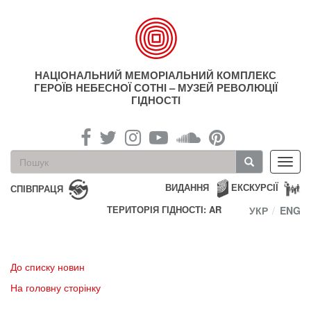
Перейти
до
основного
матеріалу
НАЦІОНАЛЬНИЙ МЕМОРІАЛЬНИЙ КОМПЛЕКС
ГЕРОЇВ НЕБЕСНОЇ СОТНІ – МУЗЕЙ РЕВОЛЮЦІЇ
ГІДНОСТІ
Пошукова
Toggl
форма
navig
Пошук
ВИДАННЯ
ЕКСКУРСІЇ
СПІВПРАЦЯ
ТЕРИТОРІЯ ГІДНОСТІ: AR
УКР
ENG
До списку новин
На головну сторінку