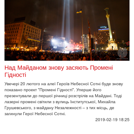
Над Майданом знову засяють Промені
Гідності
Увечері 20 лютого на алеї Героїв Небесної Сотні буде знову
показано проект "Промені Гідності". Уперше його
презентували до першої річниці розстрілів на Майдані. Тоді
лазерні промені світили з вулиць Інститутської, Михайла
Грушевського, з майдану Незалежності – з тих місць, де
загинули Герої Небесної Сотні.
2019-02-19 18:25