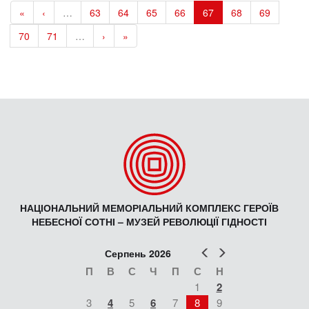
«
‹
…
63
64
65
66
67
68
69
70
71
…
›
»
НАЦІОНАЛЬНИЙ МЕМОРІАЛЬНИЙ КОМПЛЕКС ГЕРОЇВ
НЕБЕСНОЇ СОТНІ – МУЗЕЙ РЕВОЛЮЦІЇ ГІДНОСТІ
Попер
Наст
Серпень 2026
П
В
С
Ч
П
С
Н
1
2
3
4
5
6
7
8
9