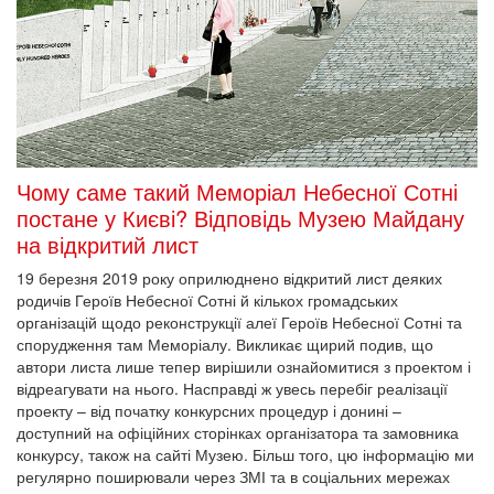
Чому саме такий Меморіал Небесної Сотні
постане у Києві? Відповідь Музею Майдану
на відкритий лист
19 березня 2019 року оприлюднено відкритий лист деяких
родичів Героїв Небесної Сотні й кількох громадських
організацій щодо реконструкції алеї Героїв Небесної Сотні та
спорудження там Меморіалу. Викликає щирий подив, що
автори листа лише тепер вирішили ознайомитися з проектом і
відреагувати на нього. Насправді ж увесь перебіг реалізації
проекту – від початку конкурсних процедур і донині –
доступний на офіційних сторінках організатора та замовника
конкурсу, також на сайті Музею. Більш того, цю інформацію ми
регулярно поширювали через ЗМІ та в соціальних мережах