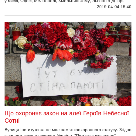
у Києві, Одесі, Мелітополі, Хмельницькому, Львові та Дніпрі.
2019-04-04 15:40
Що охороняє закон на алеї Героїв Небесної
Сотні
Вулиця Інститутська не має пам’яткоохоронного статусу. Згідно
з чинним законодавством України, "Пам’ятка культурної