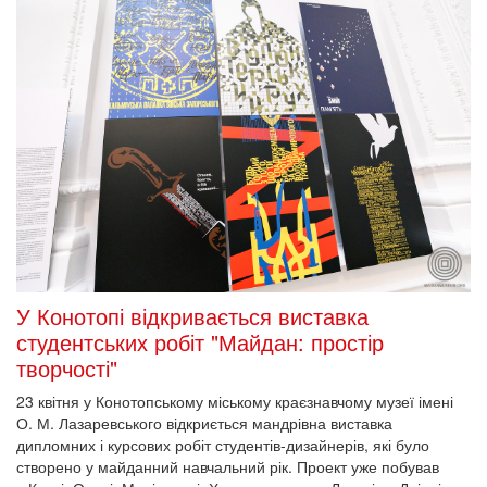
У Конотопі відкривається виставка
студентських робіт "Майдан: простір
творчості"
23 квітня у Конотопському міському краєзнавчому музеї імені
О. М. Лазаревського відкриється мандрівна виставка
дипломних і курсових робіт студентів-дизайнерів, які було
створено у майданний навчальний рік. Проект уже побував