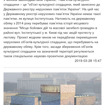
спадщини – це "об’єкт культурної спадщини, який занесено до
Державного реєстру нерухомих пам’яток України". На цей час
у Державному реєстрі нерухомих пам’яток України немає такої
пам’ятки, як вулиця Інститутська. Натомість на державному
обліку з 2014 року перебуває пам’ятка історії місцевого
значення "Місце бойових дій та масової загибелі громадян в
районі вул. Інститутської у м. Києві під час акцій протесту у
лютому. Проект жодним чином не передбачає переміщення
нерухомих об’єктів культурної спадщини, що перебувають на
державному обліку. Крім того, засади збереження об’єктів
культурної спадщини на зазначеній території регулюються
також спеціальною науково-проектною документацією
2019-03-28 15:47