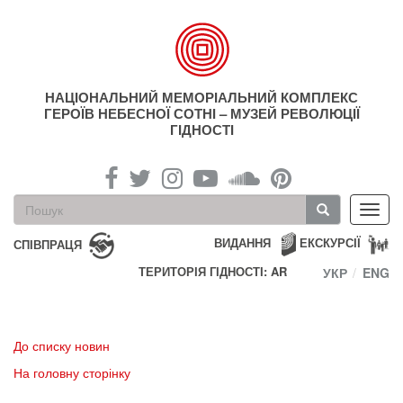
Перейти
до
основного
матеріалу
НАЦІОНАЛЬНИЙ МЕМОРІАЛЬНИЙ КОМПЛЕКС
ГЕРОЇВ НЕБЕСНОЇ СОТНІ – МУЗЕЙ РЕВОЛЮЦІЇ
ГІДНОСТІ
Пошукова
Toggl
форма
navig
Пошук
ВИДАННЯ
ЕКСКУРСІЇ
СПІВПРАЦЯ
ТЕРИТОРІЯ ГІДНОСТІ: AR
УКР
ENG
До списку новин
На головну сторінку