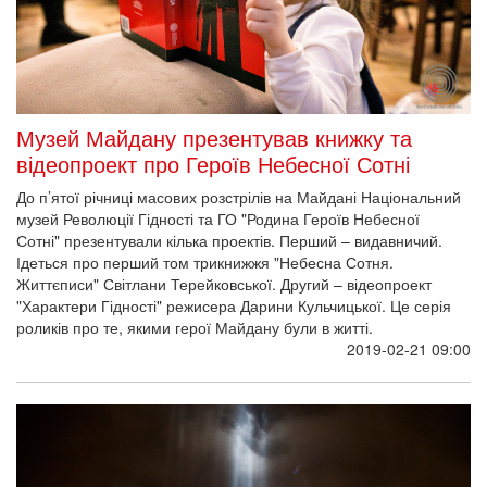
Музей Майдану презентував книжку та
відеопроект про Героїв Небесної Сотні
До п’ятої річниці масових розстрілів на Майдані Національний
музей Революції Гідності та ГО "Родина Героїв Небесної
Сотні" презентували кілька проектів. Перший – видавничий.
Ідеться про перший том трикнижжя "Небесна Сотня.
Життєписи" Світлани Терейковської. Другий – відеопроект
"Характери Гідності" режисера Дарини Кульчицької. Це серія
роликів про те, якими герої Майдану були в житті.
2019-02-21 09:00