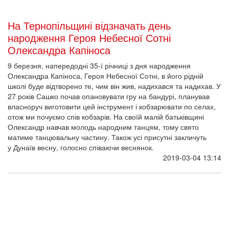
На Тернопільщині відзначать день
народження Героя Небесної Сотні
Олександра Капіноса
9 березня, напередодні 35-ї річниці з дня народження
Олександра Капіноса, Героя Небесної Сотні, в його рідній
школі буде відтворено те, чим він жив, надихався та надихав. У
27 років Сашко почав опановувати гру на бандурі, планував
власноруч виготовити цей інструмент і кобзарювати по селах,
отож ми почуємо спів кобзарів. На своїй малій батьківщині
Олександр навчав молодь народним танцям, тому свято
матиме танцювальну частину. Також усі присутні закличуть
у Дунаїв весну, голосно співаючи веснянок.
2019-03-04 13:14