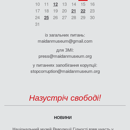
10
11
12
13
14
15
16
17
18
19
20
21
22
23
24
25
26
27
28
29
30
31
із загальних питань:
maidanmuseum@gmail.com
для ЗМІ:
press@maidanmuseum.org
у питаннях запобігання корупції:
stopcorruption@maidanmuseum.org
Назустріч свободі!
НОВИНИ
Національний музей Революції Гідності взяв участь у