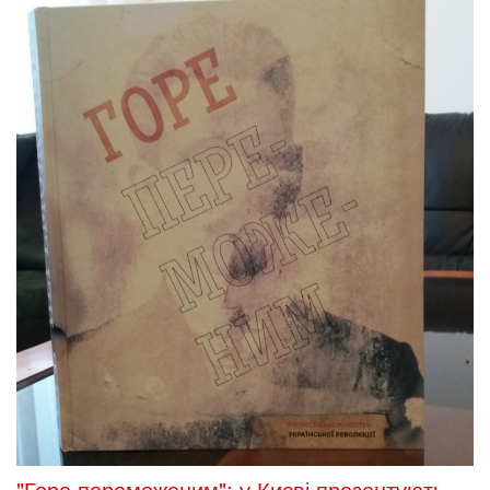
"Горе переможеним": у Києві презентують