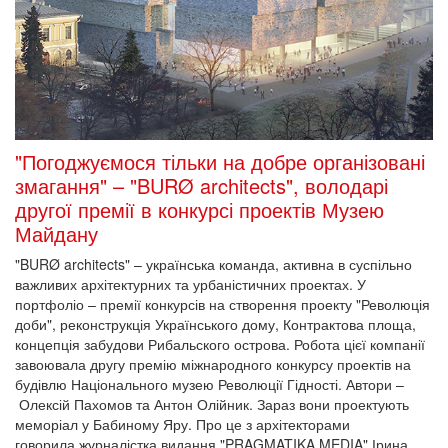
"Погоджуємося тільки на добре організовані
змагання" – "BURØ architects", володарі
другої премії в конкурсі проектів Музею
Майдану
"BURØ architects" – українська команда, активна в суспільно
важливих архітектурних та урбаністичних проектах. У
портфоліо – премії конкурсів на створення проекту "Революція
доби", реконструкція Українського дому, Контрактова площа,
концепція забудови Рибальского острова. Робота цієї компанії
завоювала другу премію міжнародного конкурсу проектів на
будівлю Національного музею Революції Гідності. Автори –
Олексій Пахомов та Антон Олійник. Зараз вони проектують
меморіал у Бабиному Яру. Про це з архітекторами
говорила журналістка видання "PRAGMATIKA.MEDIA" Ірина