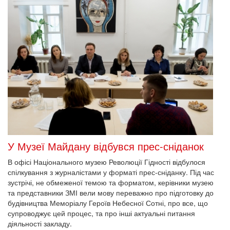
У Музеї Майдану відбувся прес-сніданок
В офісі Національного музею Революції Гідності відбулося
спілкування з журналістами у форматі прес-сніданку. Під час
зустрічі, не обмеженої темою та форматом, керівники музею
та представники ЗМІ вели мову переважно про підготовку до
будівництва Меморіалу Героїв Небесної Сотні, про все, що
супроводжує цей процес, та про інші актуальні питання
діяльності закладу.