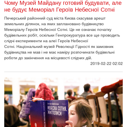
Чому Музей Майдану готовий будувати, але
не будує Меморіал Героїв Небесної Сотні
Печерський районний суд міста Києва скасував арешт
земельних ділянок, на яких заплановано будівництво
Меморіалу Героїв Небесної Сотні. Це не означає початку
будівельних робіт, оскільки Генпрокуратура все ще проводить
слідчі експерименти на алеї Героїв Небесної
Сотні. Національний музей Революції Гідності як замовник
будівництва не мав і не має наміру розпочинати будівельні
роботи до закінчення на місцевості слідчих дій.
2019-02-22 02:02