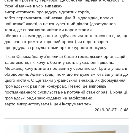
Україні майже в усіх випадках
використовують процедуру відкритих торгів,
тобто перемагають найнижча ціна й, відповідно, проект
найнижчої якості, а не конкурентний діалог (двоступеневі
торги, де спочатку за якісними параметрами
обирають команду, а потім відбувається торг стосовно ціни, що
дає шанс отримати хороший проект) чи переговорна
процедура за результатами архітектурного конкурсу.
Після Євромайдану з’явилися багато громадських організацій
та активістів, які хочуть брати участь в ухваленні рішень.
Мешканці хочуть знати про зміни у своїх містах, брати участь в
обговоренні. Адміністрації поки що не дуже вміють залучати до
цього містян. Є ще такий український винахід, як формування
громадських рад при конкурсах. Певно, це відповідь
постмайданного суспільства на поточний стан справ. І, хоча ці
громадські ради законодавчо не зафіксовано,
варто використовувати й цей інструмент теж.
2019-02-27 12:48