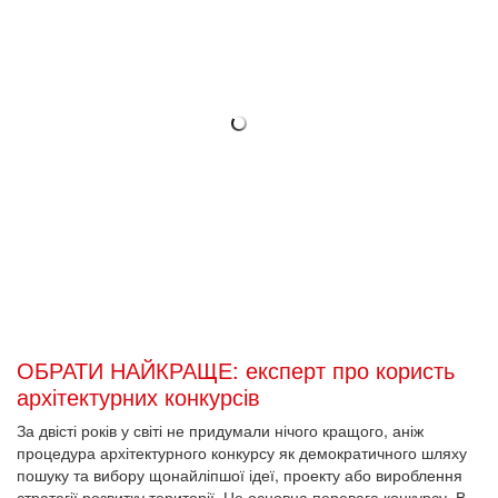
ОБРАТИ НАЙКРАЩЕ: експерт про користь
архітектурних конкурсів
За двісті років у світі не придумали нічого кращого, аніж
процедура архітектурного конкурсу як демократичного шляху
пошуку та вибору щонайліпшої ідеї, проекту або вироблення
стратегії розвитку території. Це основна перевага конкурсу. В