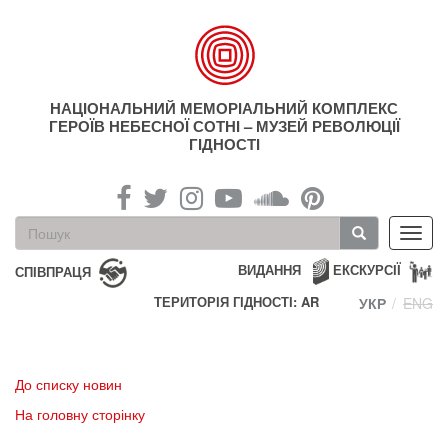
Перейти
до
основного
матеріалу
НАЦІОНАЛЬНИЙ МЕМОРІАЛЬНИЙ КОМПЛЕКС
ГЕРОЇВ НЕБЕСНОЇ СОТНІ – МУЗЕЙ РЕВОЛЮЦІЇ
ГІДНОСТІ
Пошукова
Toggl
форма
navig
Пошук
ВИДАННЯ
ЕКСКУРСІЇ
СПІВПРАЦЯ
ТЕРИТОРІЯ ГІДНОСТІ: AR
УКР
ENG
До списку новин
На головну сторінку