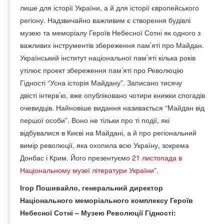
лише для історії України, а й для історії європейського
регіону. Надзвичайно важливим є створення будівлі
музею та меморіалу Героїв Небесної Сотні як одного з
важливих інструментів збереження пам’яті про Майдан.
Український інститут національної пам’яті кілька років
утілює проект збереження пам’яті про Революцію
Гідності “Усна історія Майдану”. Записано тисячу
двісті інтерв’ю, вже опубліковано чотири книжки спогадів
очевидців. Найновіше видання називається “Майдан від
першої особи”. Воно не тільки про ті події, які
відбувалися в Києві на Майдані, а й про регіональний
вимір революції, яка охопила всю Україну, зокрема
Донбас і Крим. Його презентуємо
21 листопада в
Національному музеї літератури України
”.
Ігор Пошивайло, генеральний директор
Національного меморіального комплексу Героїв
Небесної Сотні – Музею Революції Гідності: