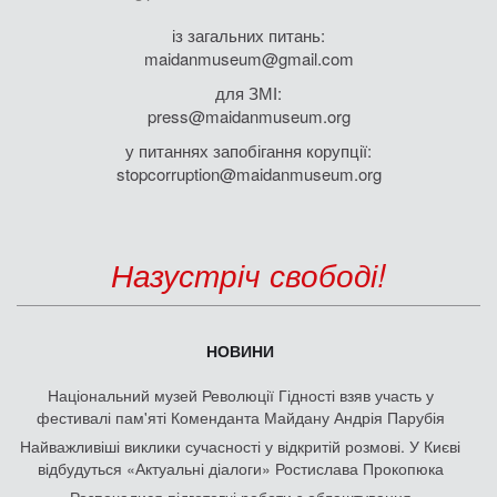
із загальних питань:
maidanmuseum@gmail.com
для ЗМІ:
press@maidanmuseum.org
у питаннях запобігання корупції:
stopcorruption@maidanmuseum.org
Назустріч свободі!
НОВИНИ
Національний музей Революції Гідності взяв участь у
фестивалі пам'яті Коменданта Майдану Андрія Парубія
Найважливіші виклики сучасності у відкритій розмові. У Києві
відбудуться «Актуальні діалоги» Ростислава Прокопюка
Розпочалися підготовчі роботи з облаштування