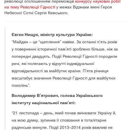
революції оголошенням переможців
конкурсу наукових робіт
на тему Революції Гідності
у межах Відзнаки імені Героя
Небесної Сотні Сергія Кемського.
Євген Нищук, міністр культури України:
“Майдан – це “щеплення” навіки. За останні п'ять років
у поверненні історичної пам’яті зроблено більше, ніж за
попередні двадцять. Події Революції Гідності породили
речі, які полягають у відчутті індивідуальної
відповідальності за майбутнє країни. П’ята річниця
масштабує значення Революції Гідності для майбутніх
поколінь”.
Володимир В’ятрович, голова Українського
інституту національної пам’яті:
“21 листопада – день, який почав змінювати Україну й,
на мою думку, зупинив її сповзання в тоталітарне
радянське минуле. Події 2013–2014 років важливі не