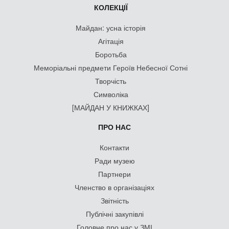
КОЛЕКЦІЇ
Майдан: усна історія
Агітація
Боротьба
Меморіальні предмети Героїв Небесної Сотні
Творчість
Символіка
[МАЙДАН У КНИЖКАХ]
ПРО НАС
Контакти
Ради музею
Партнери
Членство в організаціях
Звітність
Публічні закупівлі
Головне про нас у ЗМІ