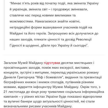
“Минає п'ять років від початку події, яка змінила Україну
й українців, змінила світ – і продовжує змінювати,
ставлячи нас перед новими викликами та
можливостями. Намагаємося знайти новітні,
нетрадиційні форми вшанування учасників подій на
Майдані та його героїв. Запрошуємо всіх долучатися до
наших заходів, плекати цінності та досвід Революції
Гідності в щоденні, дбати про Україну й сьогодні”.
Загалом Музей Майдану
підготував
десятки мистецьких і
просвітницьких заходів, поміж яких екскурсії, виставки,
концерти, зустрічі з митцями, переклад українською роману
Даніеля Григорчука "Міф і божевілля", видання та презентації
біографічних книжок і книжок спогадів, путівників різними
мовами, відкриття інфоцентру Музею Майдану. Окрім того, з
21 листопада до кінця року триватиме соціальна інформаційна
кампанія – у різних містах України буде показано відеоролики
та вуличні банери щодо актуальності цінностей, які стали
визначальними рисами учасників Майдану.