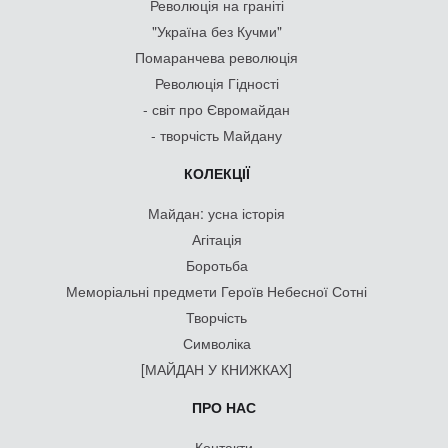
Революція на граніті
"Україна без Кучми"
Помаранчева революція
Революція Гідності
- світ про Євромайдан
- творчість Майдану
КОЛЕКЦІЇ
Майдан: усна історія
Агітація
Боротьба
Меморіальні предмети Героїв Небесної Сотні
Творчість
Символіка
[МАЙДАН У КНИЖКАХ]
ПРО НАС
Контакти