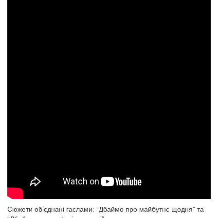
Сюжети об’єднані гаслами: “Дбаймо про майбутнє щодня” та