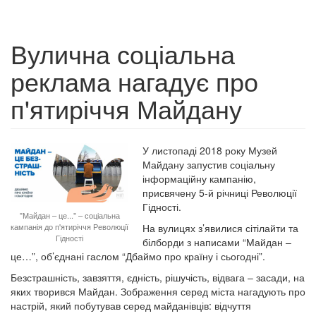
Вулична соціальна
реклама нагадує про
п'ятиріччя Майдану
У листопаді 2018 року Музей
Майдану запустив соціальну
інформаційну кампанію,
присвячену 5-й річниці Революції
Гідності.
"Майдан – це..." – соціальна
кампанія до п'ятиріччя Революції
На вулицях з’явилися сітілайти та
Гідності
білборди з написами “Майдан –
це…”, об’єднані гаслом “Дбаймо про країну і сьогодні”.
Безстрашність, завзяття, єдність, рішучість, відвага – засади, на
яких творився Майдан. Зображення серед міста нагадують про
настрій, який побутував серед майданівців: відчуття