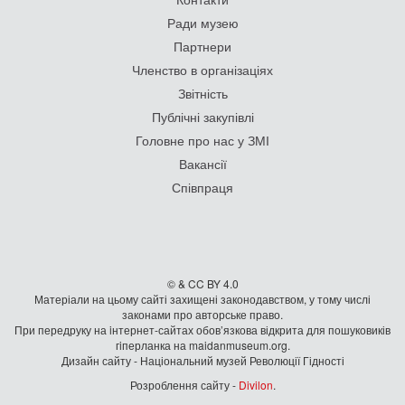
Ради музею
Партнери
Членство в організаціях
Звітність
Публічні закупівлі
Головне про нас у ЗМІ
Вакансії
Співпраця
© & CC BY 4.0
Матеріали на цьому сайті захищені законодавством, у тому числі
законами про авторське право.
При передруку на iнтернет-сайтах обов’язкова відкрита для пошуковиків
гiперланка на maidanmuseum.org.
Дизайн сайту - Національний музей Революції Гідності
Розроблення сайту -
Divilon
.