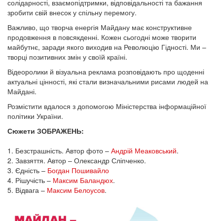
солідарності, взаємопідтримки, відповідальності та бажання
зробити свій внесок у спільну перемогу.
Важливо, що творча енергія Майдану має конструктивне
продовження в повсякденні. Кожен сьогодні може творити
майбутнє, заради якого виходив на Революцію Гідності. Ми –
творці позитивних змін у своїй країні.
Відеоролики й візуальна реклама розповідають про щоденні
актуальні цінності, які стали визначальними рисами людей на
Майдані.
Розмістити вдалося з допомогою Міністерства інформаційної
політики України.
Сюжети ЗОБРАЖЕНЬ:
1. Безстрашність. Автор фото –
Андрій Меаковський
.
2. Завзяття. Автор – Олександр Сліпченко.
3. Єдність –
Богдан Пошивайло
4. Рішучість –
Максим Баландюх
.
5. Відвага –
Максим Белоусов
.