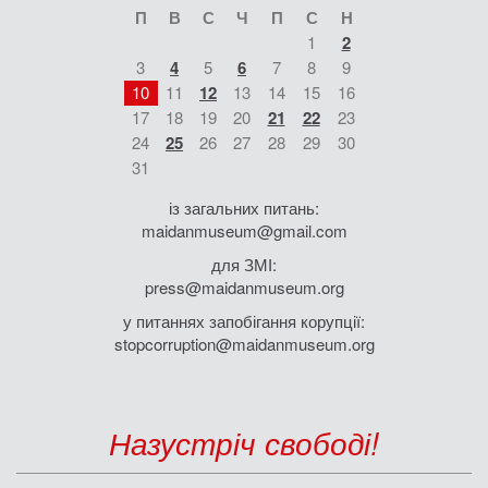
П
В
С
Ч
П
С
Н
1
2
3
4
5
6
7
8
9
10
11
12
13
14
15
16
17
18
19
20
21
22
23
24
25
26
27
28
29
30
31
із загальних питань:
maidanmuseum@gmail.com
для ЗМІ:
press@maidanmuseum.org
у питаннях запобігання корупції:
stopcorruption@maidanmuseum.org
Назустріч свободі!