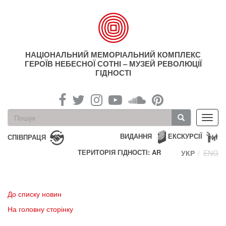
Перейти
до
основного
матеріалу
НАЦІОНАЛЬНИЙ МЕМОРІАЛЬНИЙ КОМПЛЕКС
ГЕРОЇВ НЕБЕСНОЇ СОТНІ – МУЗЕЙ РЕВОЛЮЦІЇ
ГІДНОСТІ
Пошукова
Toggl
форма
navig
Пошук
ВИДАННЯ
ЕКСКУРСІЇ
СПІВПРАЦЯ
ТЕРИТОРІЯ ГІДНОСТІ: AR
УКР
ENG
До списку новин
На головну сторінку