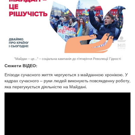
"Майдан – це..." – соціальна кампанія до п'ятиріччя Революції Гідності
Сюжети ВІДЕО:
Епізоди сучасного життя чергуються з майданною хронікою. У
кадрах сучасного – руки людей виконують повсякденну роботу,
яка перегукується діяльністю на Майдані.