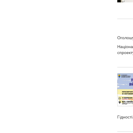
Оголошу
Націона
спроект
Гідності