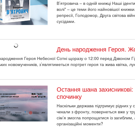
В’ятровича – в одній книжці Наші ідент
волі" – це теми його найновішої книжки.
репресії, Голодомор, Друга світова війн
сусідами.
День народження Героя. Ж
народження Героя Небесної Сотні щоразу о 12:00 перед Дзвоном Гід
ьких новомучеників, з’являтиметься портрет героя та жива квітка, лу
Остання шана захисникові: в
спочинку
Наскільки держава підтримує рідних у 
чекали з фронту, повернеться вже у т
сім’я змогла попрощатися із загиблим, 
організаційні моменти?