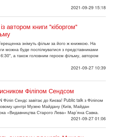
2021-09-29 15:18
 із автором книги "кіборгом"
льму
Терещенка знімуть фільм за його ж книжкою. На
иги можна буде поспілкуватися з представниками
 16:30", а також головним героєм фільму, автором
2021-09-27 10:39
ахисником Філіпом Сендсом
іліп Сендс завітає до Києва! Public talk з Філіпом
вковому центрі Музею Майдану (Київ, Майдан
рка «Видавництва Старого Лева» Мар’яна Савка.
2021-09-27 01:06