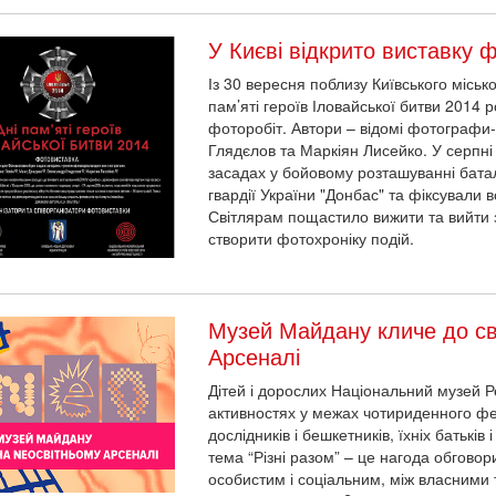
У Києві відкрито виставку 
Із 30 вересня поблизу Київського міськ
пам’яті героїв Іловайської битви 2014 
фоторобіт. Автори – відомі фотографи
Глядєлов та Маркіян Лисейко. У серпн
засадах у бойовому розташуванні бата
гвардії України "Донбас" та фіксували вс
Світлярам пощастило вижити та вийти з
створити фотохроніку подій.
Музей Майдану кличе до св
Арсеналі
Дітей і дорослих Національний музей Ре
активностях у межах чотириденного фе
дослідників і бешкетників, їхніх батьків
тема “Різні разом” – це нагода обговор
особистим і соціальним, між власними 