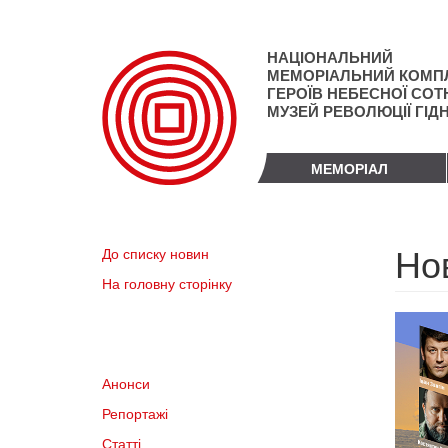
Перейти
до
основного
НАЦІОНАЛЬНИЙ
матеріалу
МЕМОРІАЛЬНИЙ КОМП
ГЕРОЇВ НЕБЕСНОЇ СОТН
МУЗЕЙ РЕВОЛЮЦІЇ ГІД
МЕМОРІАЛ
Но
До списку новин
На головну сторінку
Анонси
Репортажі
Статті