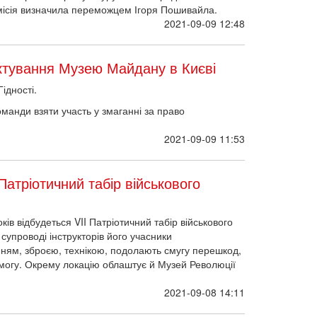
омісія визначила переможцем Ігоря Пошивайла.
2021-09-09 12:48
ктування Музею Майдану в Києві
ідності.
манди взяти участь у змаганні за право
2021-09-09 11:53
Патріотичний табір військового
ків відбудеться VII Патріотичний табір військового
 супроводі інструкторів його учасники
ням, зброєю, технікою, подолають смугу перешкод,
могу. Окрему локацію облаштує й Музей Революції
2021-09-08 14:11