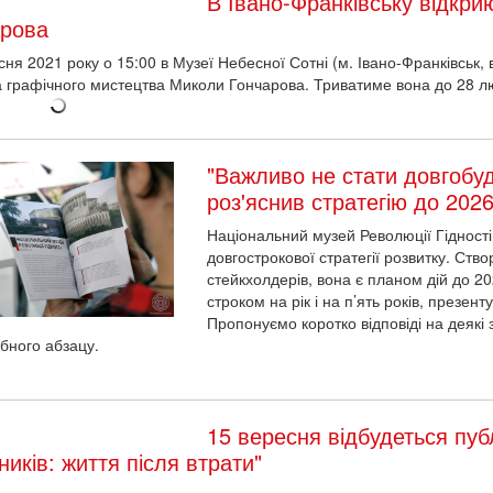
В Івано-Франківську відкри
арова
сня 2021 року о 15:00 в Музеї Небесної Сотні (м. Івано-Франківськ, 
 графічного мистецтва Миколи Гончарова. Триватиме вона до 28 лю
"Важливо не стати довгобу
роз'яснив стратегію до 202
Національний музей Революції Гідності
довгострокової стратегії розвитку. Ств
стейкхолдерів, вона є планом дій до 20
строком на рік і на п’ять років, презен
Пропонуємо коротко відповіді на деякі
ібного абзацу.
15 вересня відбудеться пуб
ників: життя після втрати"