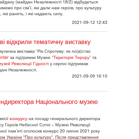
айдану (майдан Незалежності 18/2) відбудеться
итимемо про
сім'ї, які дали нам героїв,
про культуру
, які ранять, і які надають силу
.
2021-09-12 12:43
ові відкрили тематичну виставку
улична виставка “Рік Спротиву: як по(в)стає
enter
за підтримки Музею
“Територія Терору”
та
узей Революції Гідності
у серпні підтримав
йдані Незалежності.
2021-09-09 16:10
гендиректора Національного музею
місії
конкурсу
на посаду генерального директора
у Героїв Небесної Сотні – Музею Революції
льної пам’яті оголосив конкурс 20 липня 2021 року
ом України "Про культуру". Після представлення