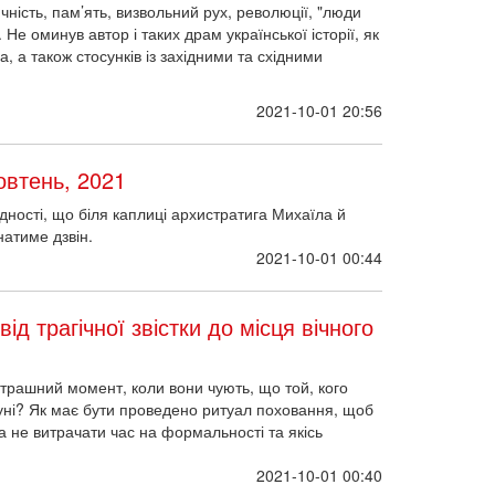
ичність, пам’ять, визвольний рух, революції, "люди
 Не оминув автор і таких драм української історії, як
а, а також стосунків із західними та східними
2021-10-01 20:56
овтень, 2021
ності, що біля каплиці архистратига Михаїла й
натиме дзвін.
2021-10-01 00:44
ід трагічної звістки до місця вічного
страшний момент, коли вони чують, що той, кого
руні? Як має бути проведено ритуал поховання, щоб
а не витрачати час на формальності та якісь
2021-10-01 00:40