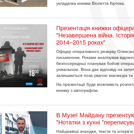
укладачка книжки Віолетта Кіртока.
Презентація книжки офіцер
"Незавершена війна. Історі
2014–2015 роках"
Офіцер оперативного резерву Олександ
письменник. Роками аналізував відомост
безпосередньо планував бойові операці
унікальною. Вона дає відповіді на запи
залишаються поза увагою масмедіа та “
На презентації буде можливість розпита
книжку з автографом.
В Музеї Майдану презенту
"Нотатки з кухні "переписува
Найцікавіші знахідки, тексти та інтерв