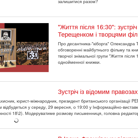
залишитися разом?
"Життя після 16:30": зустріч
Терещенком і творцями фі
Про десантника-"кіборга" Олександра 
обговоренні майбутнього фільму та кн
творчої знімальної групи "Життя після
однойменної книжки.
Зустріч із відомим правоз
хисник, юрист-міжнародник, президент британського організації PEN Ф
 відбудеться у середу, 29 вересня, о 19:00 у Інформаційно-виста
ності 18\2). Модеруватиме розмову письменниця, головна редакто