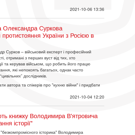
2021-10-06 13:36
а Олександра Суркова
я протистояння України з Росією в
р Сурков – військовий експерт і професійний
і, отримані з перших вуст від тих, хто
ї та керував військом, що робить його працю
тання, які непокоять багатьох, однак часто
цивільних” дослідників.
ти автора та спікерів про "кухню війни" і придбати
2021-10-04 12:20
ють книжку Володимира В'ятровича
ння історії"
’ю "безкомпромісного історика" Володимира