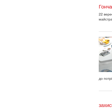
Гонч
22 вере
майстра
до потр
захис