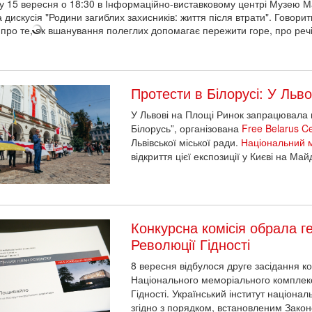
у 15 вересня о 18:30 в Інформаційно-виставковому центрі Музею М
а дискусія "Родини загиблих захисників: життя після втрати". Говор
,
про те, як вшанування полеглих допомагає пережити горе,
про речі
Протести в Білорусі: У Льв
У Львові на Площі Ринок запрацювала в
Білорусь”, організована
Free Belarus C
Львівської міської ради.
Національний м
відкриття цієї експозиції у Києві на Ма
Конкурсна комісія обрала 
Революції Гідності
8 вересня відбулося друге засідання ко
Національного меморіального комплекс
Гідності. Український інститут націона
згідно з порядком, встановленим Закон