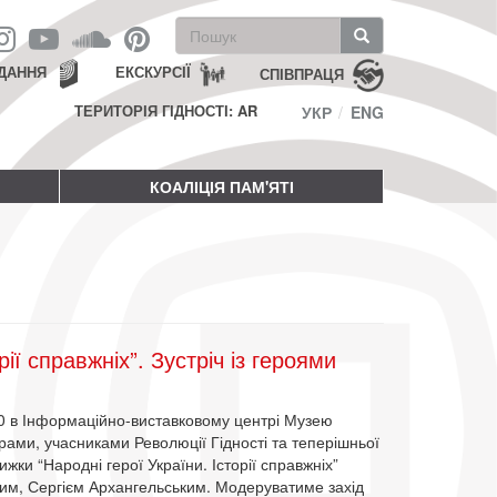
Пошукова
форма
Пошук
ДАННЯ
ЕКСКУРСІЇ
СПІВПРАЦЯ
ТЕРИТОРІЯ ГІДНОСТІ: AR
УКР
ENG
КОАЛІЦІЯ ПАМ'ЯТІ
рії справжніх”. Зустріч із героями
0 в Інформаційно-виставковому центрі Музею
ерами, учасниками Революції Гідності та теперішньої
ижки “Народні герої України. Історії справжніх”
им, Сергієм Архангельським. Модеруватиме захід