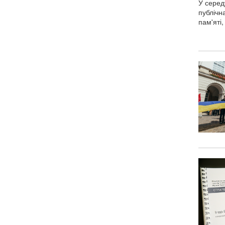
У серед
публічн
пам'яті