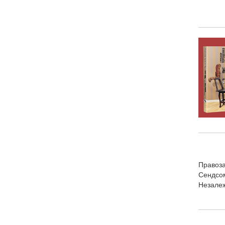
Правоза
Сендсом
Незалеж