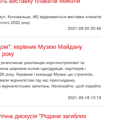
ють виставку плакатів Миколи
вул. Коновальця, 46) відкривається виставка плакатів
того 2022 року.
2021-09-20 20:46
дом": керівник Музею Майдану
6 року
 розпочинає реалізацію короткострокової та
орена широким колом однодумців, партнерів і
26 року. Керівник і команда Музею цю стратегію,
тували журналістам під час прессніданку.
 з журналістських запитань. Натискайте, щоб перейти
2021-09-18 13:19
лічна дискусія "Родини загиблих