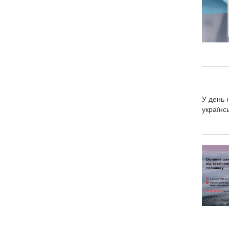
У день 
українс