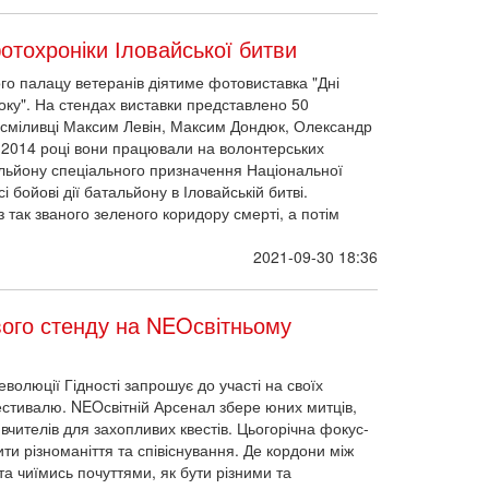
фотохроніки Іловайської битви
ого палацу ветеранів діятиме фотовиставка "Дні
року". На стендах виставки представлено 50
-сміливці Максим Левін, Максим Дондюк, Олександр
і 2014 році вони працювали на волонтерських
льйону спеціального призначення Національної
і бойові дії батальйону в Іловайській битві.
 так званого зеленого коридору смерті, а потім
2021-09-30 18:36
ого стенду на NEOсвітньому
волюції Гідності запрошує до участі на своїх
стивалю. NEOсвітній Арсенал збере юних митців,
 і вчителів для захопливих квестів. Цьогорічна фокус-
ити різноманіття та співіснування. Де кордони між
та чиїмись почуттями, як бути різними та