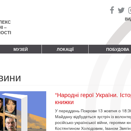
ВИ
ЛЕКС
І –
НОСТІ
МУЗЕЙ
ЛОКАЦІЇ
ПОБУДОВА
вини
“Народні герої України. Істо
книжки
У переддень Покрови 13 жовтня о 18:3
Майдану відбудеться зустріч із волонт
російсько-української війни, героями кн
Костянтином Холодовим, Іваном Звягін