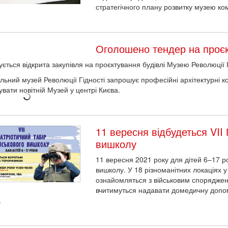
стратегічного плану розвитку музею к
Оголошено тендер на проє
ється відкрита закупівля на проєктування будівлі Музею Революції Г
льний музей Революції Гідності запрошує професійні архітектурні ко
увати новітній Музей у центрі Києва.
11 вересня відбудеться VII 
вишколу
11 вересня 2021 року для дітей 6–17 ро
вишколу. У 18 різноманітних локаціях у
ознайомляться з військовим споряджен
вчитимуться надавати домедичну допо
.