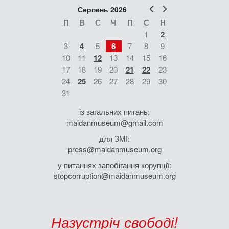
Назустріч свободі!
НОВИНИ
Національний музей Революції Гідності взяв участь у
фестивалі пам'яті Коменданта Майдану Андрія Парубія
Найважливіші виклики сучасності у відкритій розмові. У Києві
відбудуться «Актуальні діалоги» Ростислава Прокопюка
Розпочалися підготовчі роботи з облаштування
меморіального простору Героїв Небесної Сотні
День памʼяті страчених під час теракту в Оленівці: прийди на
відкриття виставки та вшануй героїв
ДІЯЛЬНІСТЬ
Соціальні кампанії
Наукова діяльність
Видання Музею Майдану