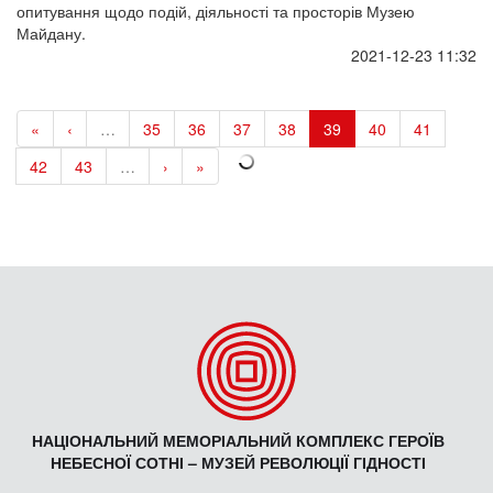
НЕБЕСНОЇ СОТНІ – МУЗЕЙ РЕВОЛЮЦІЇ ГІДНОСТІ
Попер
Наст
Серпень 2026
П
В
С
Ч
П
С
Н
1
2
3
4
5
6
7
8
9
10
11
12
13
14
15
16
17
18
19
20
21
22
23
24
25
26
27
28
29
30
31
із загальних питань:
maidanmuseum@gmail.com
для ЗМІ:
press@maidanmuseum.org
у питаннях запобігання корупції:
stopcorruption@maidanmuseum.org