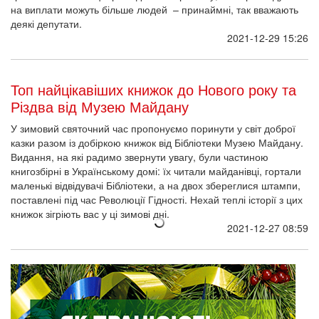
Як працюватиме Музей Майдану на свята
Друзі, напередодні зимових свят маємо зміни в роботі
публічних просторів Національного музею Революції Гідності.
Як працюватиме кожна із локацій, розповідаємо далі.
2021-12-24 01:00