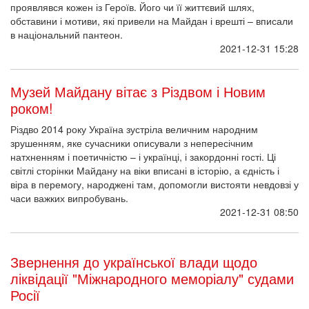
віра в перемогу, народжені там, допомогли вистояти невдовзі у
часи важких випробувань.
2021-12-31 08:50
Звернення до української влади щодо
ліквідації "Міжнародного меморіалу" судами
Росії
Закликаємо Президента України Володимира Зеленського,
очільника Міністерства закордонних справ України Дмитра
Кулебу, Голову Верховної Ради України Руслана Стефанчука
та Народних депутатів України:
• Надати політичну та правову оцінку діям російських
посадовців щодо приховування злочинів комуністичного
тоталітарного режиму та заборони діяльності "Меморіалу".
• Наголосити на небезпеці перебування українських громадян
на території Росії та надати допомогу в евакуації тим, хто
опинився там під загрозою репресій і має потребу залишити
країну.
• Звернутися до міжнародних партнерів у Центральній та
Східній Європі щодо ініціювання Міжнародного трибуналу над