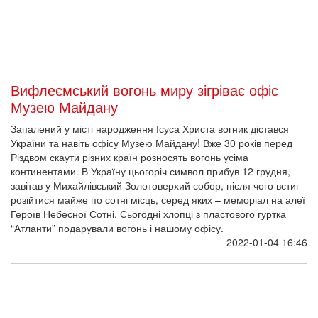
Вифлеємський вогонь миру зігріває офіс
Музею Майдану
Запалений у місті народження Ісуса Христа вогник дістався
України та навіть офісу Музею Майдану! Вже 30 років перед
Різдвом скаути різних країн розносять вогонь усіма
континентами. В Україну цьогоріч символ прибув 12 грудня,
завітав у Михайлівський Золотоверхий собор, після чого встиг
розійтися майже по сотні місць, серед яких – меморіал на алеї
Героїв Небесної Сотні. Сьогодні хлопці з пластового гуртка
“Атланти” подарували вогонь і нашому офісу.
2022-01-04 16:46