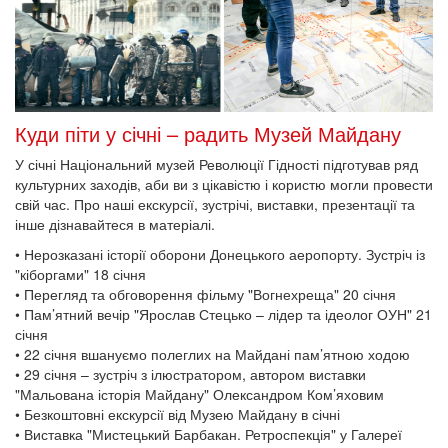
Куди піти у січні – радить Музей Майдану
У січні Національний музей Революції Гідності підготував ряд
культурних заходів, аби ви з цікавістю і користю могли провести
свій час. Про наші екскурсії, зустрічі, виставки, презентації та
інше дізнавайтеся в матеріалі.
• Нерозказані історії оборони Донецького аеропорту. Зустріч із
"кіборгами" 18 січня
• Перегляд та обговорення фільму "Вогнехреща" 20 січня
• Пам’ятний вечір "Ярослав Стецько – лідер та ідеолог ОУН" 21
січня
• 22 січня вшануємо полеглих на Майдані пам’ятною ходою
• 29 січня – зустріч з ілюстратором, автором виставки
"Мальована історія Майдану" Олександром Ком’яховим
• Безкоштовні екскурсії від Музею Майдану в січні
• Виставка "Мистецький Барбакан. Ретроспекція" у Галереї