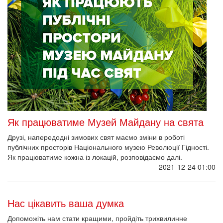
Нас цікавить ваша думка
Допоможіть нам стати кращими, пройдіть трихвилинне
опитування щодо подій, діяльності та просторів Музею
Майдану.
2021-12-23 11:32
«
‹
…
35
36
37
38
39
40
41
42
43
…
›
»
НАЦІОНАЛЬНИЙ МЕМОРІАЛЬНИЙ КОМПЛЕКС ГЕРОЇВ