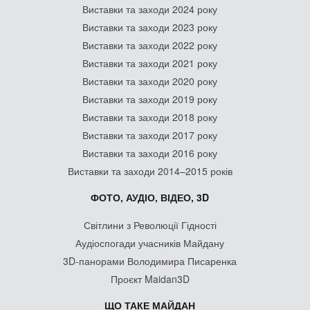
Проєкт Maidan3D
ЩО ТАКЕ МАЙДАН
Революція на граніті
"Україна без Кучми"
Помаранчева революція
Революція Гідності
- світ про Євромайдан
- творчість Майдану
КОЛЕКЦІЇ
Майдан: усна історія
Агітація
Боротьба
Меморіальні предмети Героїв Небесної Сотні
Творчість
Символіка
[МАЙДАН У КНИЖКАХ]