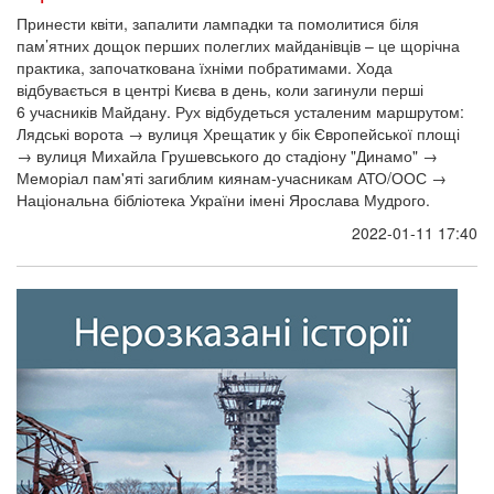
Принести квіти, запалити лампадки та помолитися біля
пам’ятних дощок перших полеглих майданівців – це щорічна
практика, започаткована їхніми побратимами. Хода
відбувається в центрі Києва в день, коли загинули перші
6 учасників Майдану. Рух відбудеться усталеним маршрутом:
Лядські ворота → вулиця Хрещатик у бік Європейської площі
→ вулиця Михайла Грушевського до стадіону "Динамо" →
Меморіал пам'яті загиблим киянам-учасникам АТО/ООС →
Національна бібліотека України імені Ярослава Мудрого.
2022-01-11 17:40