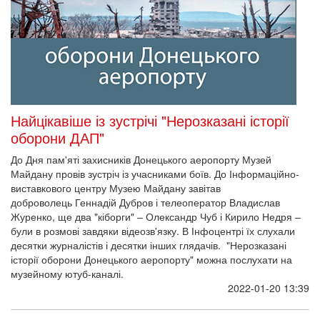
Найцікавіше із зустрічі "Нерозказані історії
оборони ДАП"
До Дня пам'яті захисників Донецького аеропорту Музей
Майдану провів зустріч із учасниками боїв. До Інформаційно-
виставкового центру Музею Майдану завітав
доброволець Геннадій Дубров і телеоператор Владислав
Журенко, ще два "кіборги" – Олександр Чуб і Кирило Недря –
були в розмові завдяки відеозв'язку. В Інфоцентрі їх слухали
десятки журналістів і десятки інших глядачів. "Нерозказані
історії оборони Донецького аеропорту" можна послухати на
музейному ютуб-каналі.
2022-01-20 13:39