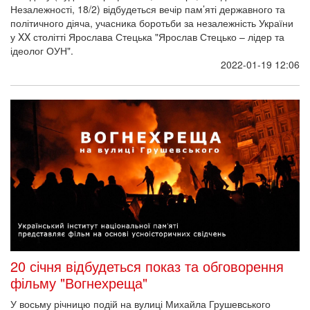
Незалежності, 18/2) відбудеться вечір пам’яті державного та
політичного діяча, учасника боротьби за незалежність України
у XX столітті Ярослава Стецька "Ярослав Стецько – лідер та
ідеолог ОУН".
2022-01-19 12:06
20 січня відбудеться показ та обговорення
фільму "Вогнехреща"
У восьму річницю подій на вулиці Михайла Грушевського