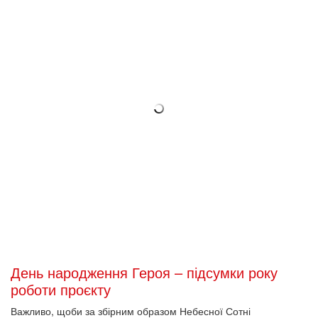
День народження Героя – підсумки року
роботи проєкту
Важливо, щоби за збірним образом Небесної Сотні
проявлявся кожен із Героїв. Його чи її життєвий шлях,
обставини і мотиви, які привели на Майдан і врешті – вписали
в національний пантеон.
2021-12-31 15:28
Музей Майдану вітає з Різдвом і Новим
роком!
Різдво 2014 року Україна зустріла величним народним
зрушенням, яке сучасники описували з непересічним
натхненням і поетичністю – і українці, і закордонні гості. Ці
світлі сторінки Майдану на віки вписані в історію, а єдність і