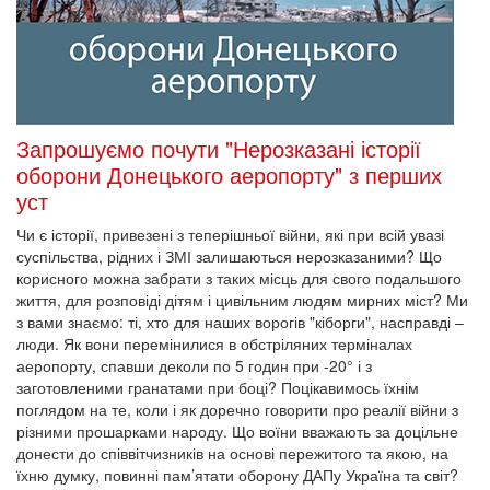
Запрошуємо почути "Нерозказані історії
оборони Донецького аеропорту" з перших
уст
Чи є історії, привезені з теперішньої війни, які при всій увазі
суспільства, рідних і ЗМІ залишаються нерозказаними? Що
корисного можна забрати з таких місць для свого подальшого
життя, для розповіді дітям і цивільним людям мирних міст? Ми
з вами знаємо: ті, хто для наших ворогів "кіборги", насправді –
люди. Як вони перемінилися в обстріляних терміналах
аеропорту, спавши деколи по 5 годин при -20° і з
заготовленими гранатами при боці? Поцікавимось їхнім
поглядом на те, коли і як доречно говорити про реалії війни з
різними прошарками народу. Що воїни вважають за доцільне
донести до співвітчизників на основі пережитого та якою, на
їхню думку, повинні пам’ятати оборону ДАПу Україна та світ?