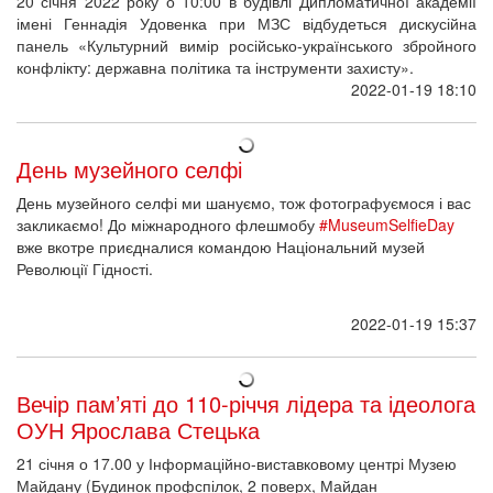
20 січня 2022 року о 10:00 в будівлі Дипломатичної академії
імені Геннадія Удовенка при МЗС відбудеться дискусійна
панель «Культурний вимір російсько-українського збройного
конфлікту: державна політика та інструменти захисту».
2022-01-19 18:10
День музейного селфі
День музейного селфі ми шануємо, тож фотографуємося і вас
закликаємо! До міжнародного флешмобу
#MuseumSelfieDay
вже вкотре приєдналися командою Національний музей
Революції Гідності.
2022-01-19 15:37
Вечір пам’яті до 110-річчя лідера та ідеолога
ОУН Ярослава Стецька
21 січня о 17.00 у Інформаційно-виставковому центрі Музею
Майдану (Будинок профспілок, 2 поверх, Майдан