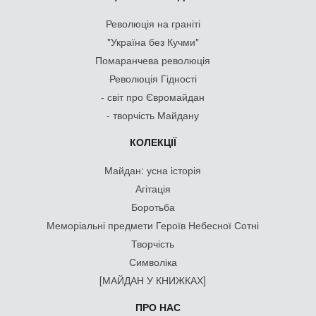
ПРО НАС
Контакти
Ради музею
Партнери
Членство в організаціях
Звітність
Публічні закупівлі
Головне про нас у ЗМІ
Вакансії
Співпраця
© & CC BY 4.0
Матеріали на цьому сайті захищені законодавством, у тому числі
законами про авторське право.
При передруку на iнтернет-сайтах обов’язкова відкрита для пошуковиків