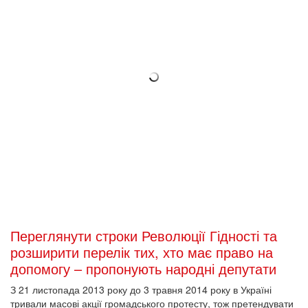
З 21 листопада 2013 року до 3 травня 2014 року в Україні
тривали масові акції громадського протесту, тож претендувати
на виплати можуть більше людей – принаймні, так вважають
деякі депутати.
2021-12-29 15:26
Топ найцікавіших книжок до Нового року та
Різдва від Музею Майдану
У зимовий святочний час пропонуємо поринути у світ доброї
казки разом із добіркою книжок від Бібліотеки Музею Майдану.
Видання, на які радимо звернути увагу, були частиною
книгозбірні в Українському домі: їх читали майданівці, гортали
маленькі відвідувачі Бібліотеки, а на двох збереглися штампи,
поставлені під час Революції Гідності. Нехай теплі історії з цих
книжок зігріють вас у ці зимові дні.
2021-12-27 08:59