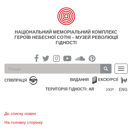
Перейти
до
основного
матеріалу
НАЦІОНАЛЬНИЙ МЕМОРІАЛЬНИЙ КОМПЛЕКС
ГЕРОЇВ НЕБЕСНОЇ СОТНІ – МУЗЕЙ РЕВОЛЮЦІЇ
ГІДНОСТІ
Пошукова
Toggl
форма
navig
Пошук
ВИДАННЯ
ЕКСКУРСІЇ
СПІВПРАЦЯ
ТЕРИТОРІЯ ГІДНОСТІ: AR
УКР
ENG
До списку новин
На головну сторінку