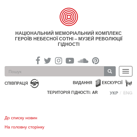
Перейти
до
основного
матеріалу
НАЦІОНАЛЬНИЙ МЕМОРІАЛЬНИЙ КОМПЛЕКС
ГЕРОЇВ НЕБЕСНОЇ СОТНІ – МУЗЕЙ РЕВОЛЮЦІЇ
ГІДНОСТІ
Пошукова
Toggl
форма
navig
Пошук
ВИДАННЯ
ЕКСКУРСІЇ
СПІВПРАЦЯ
ТЕРИТОРІЯ ГІДНОСТІ: AR
УКР
ENG
До списку новин
На головну сторінку