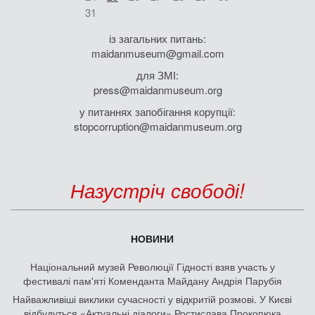
31
із загальних питань:
maidanmuseum@gmail.com
для ЗМІ:
press@maidanmuseum.org
у питаннях запобігання корупції:
stopcorruption@maidanmuseum.org
Назустріч свободі!
НОВИНИ
Національний музей Революції Гідності взяв участь у
фестивалі пам'яті Коменданта Майдану Андрія Парубія
Найважливіші виклики сучасності у відкритій розмові. У Києві
відбудуться «Актуальні діалоги» Ростислава Прокопюка