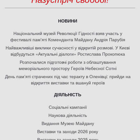
НОВИНИ
Національний музей Революції Гідності взяв участь у
фестивалі пам'яті Коменданта Майдану Андрія Парубія
Найважливіші виклики сучасності у відкритій розмові. У Києві
відбудуться «Актуальні діалоги» Ростислава Прокопюка
Розпочалися підготовчі роботи з облаштування
меморіального простору Героїв Небесної Сотні
День памʼяті страчених під час теракту в Оленівці: прийди на
відкриття виставки та вшануй героїв
ДІЯЛЬНІСТЬ
Соціальні кампанії
Наукова діяльність
Видання Музею Майдану
Виставки та заходи 2026 року
Виставки та заходи 2025 року