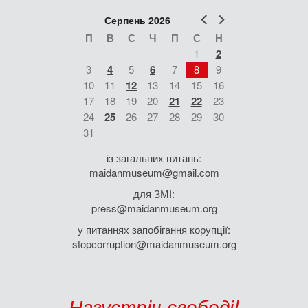
Попер
Наст
Серпень 2026
П
В
С
Ч
П
С
Н
1
2
3
4
5
6
7
8
9
10
11
12
13
14
15
16
17
18
19
20
21
22
23
24
25
26
27
28
29
30
31
із загальних питань:
maidanmuseum@gmail.com
для ЗМІ:
press@maidanmuseum.org
у питаннях запобігання корупції:
stopcorruption@maidanmuseum.org
Назустріч свободі!