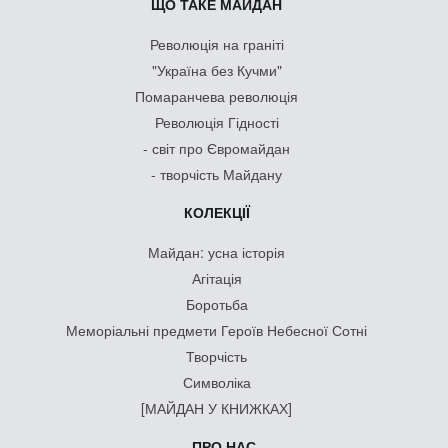
ЩО ТАКЕ МАЙДАН
Революція на граніті
"Україна без Кучми"
Помаранчева революція
Революція Гідності
- світ про Євромайдан
- творчість Майдану
КОЛЕКЦІЇ
Майдан: усна історія
Агітація
Боротьба
Меморіальні предмети Героїв Небесної Сотні
Творчість
Символіка
[МАЙДАН У КНИЖКАХ]
ПРО НАС