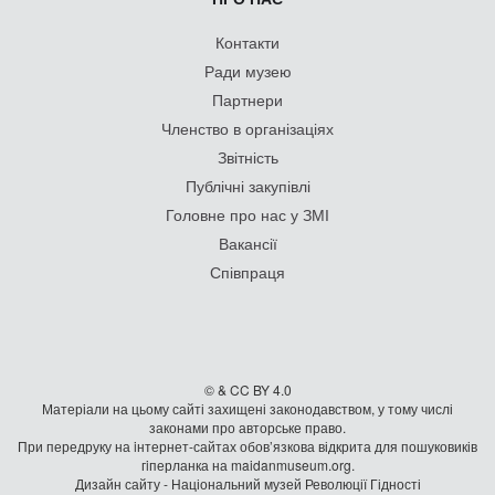
Контакти
Ради музею
Партнери
Членство в організаціях
Звітність
Публічні закупівлі
Головне про нас у ЗМІ
Вакансії
Співпраця
© & CC BY 4.0
Матеріали на цьому сайті захищені законодавством, у тому числі
законами про авторське право.
При передруку на iнтернет-сайтах обов’язкова відкрита для пошуковиків
гiперланка на maidanmuseum.org.
Дизайн сайту - Національний музей Революції Гідності