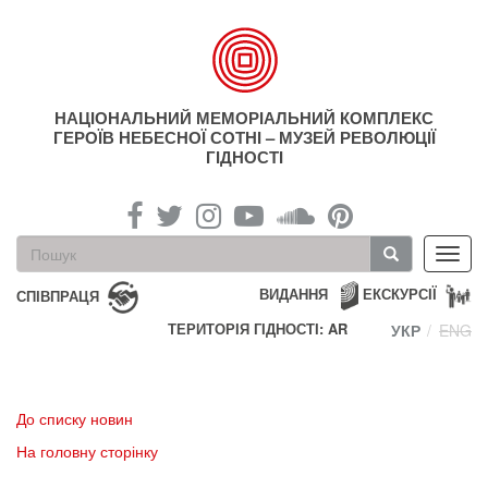
Перейти
до
основного
матеріалу
НАЦІОНАЛЬНИЙ МЕМОРІАЛЬНИЙ КОМПЛЕКС
ГЕРОЇВ НЕБЕСНОЇ СОТНІ – МУЗЕЙ РЕВОЛЮЦІЇ
ГІДНОСТІ
Пошукова
Toggl
форма
navig
Пошук
ВИДАННЯ
ЕКСКУРСІЇ
СПІВПРАЦЯ
ТЕРИТОРІЯ ГІДНОСТІ: AR
УКР
ENG
До списку новин
На головну сторінку