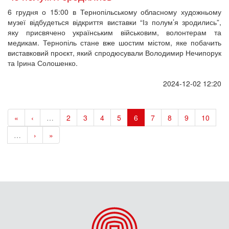
6 грудня о 15:00 в Тернопільському обласному художньому
музеї відбудеться відкриття виставки “Із полум’я зродились”,
яку присвячено українським військовим, волонтерам та
медикам. Тернопіль стане вже шостим містом, яке побачить
виставковий проєкт, який спродюсували Володимир Нечипорук
та Ірина Солошенко.
2024-12-02 12:20
«
‹
…
2
3
4
5
6
7
8
9
10
…
›
»