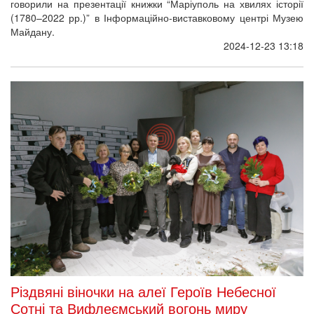
говорили на презентації книжки “Маріуполь на хвилях історії
(1780–2022 рр.)” в Інформаційно-виставковому центрі Музею
Майдану.
2024-12-23 13:18
Різдвяні віночки на алеї Героїв Небесної
Сотні та Вифлеємський вогонь миру