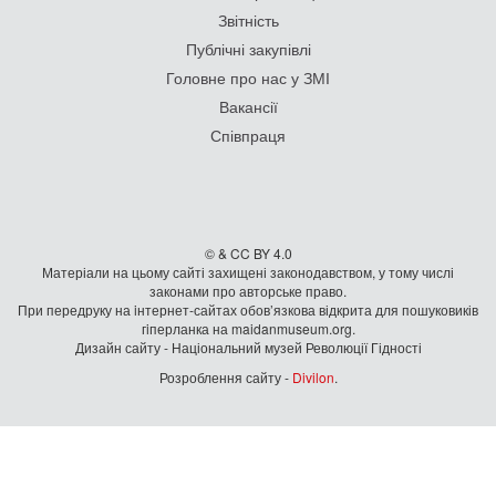
Звітність
Публічні закупівлі
Головне про нас у ЗМІ
Вакансії
Співпраця
© & CC BY 4.0
Матеріали на цьому сайті захищені законодавством, у тому числі
законами про авторське право.
При передруку на iнтернет-сайтах обов’язкова відкрита для пошуковиків
гiперланка на maidanmuseum.org.
Дизайн сайту - Національний музей Революції Гідності
Розроблення сайту -
Divilon
.