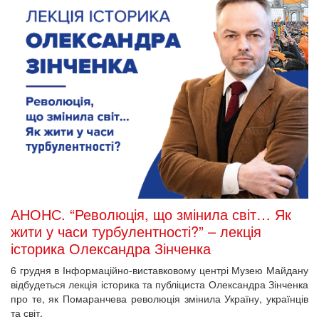
АНОНС. “Революція, що змінила світ… Як
жити у часи турбулентності?” – лекція
історика Олександра Зінченка
6 грудня в Інформаційно-виставковому центрі Музею Майдану
відбудеться лекція історика та публіциста Олександра Зінченка
про те, як Помаранчева революція змінила Україну, українців
та світ.