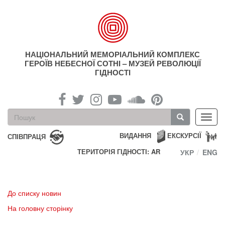
Перейти
до
основного
матеріалу
НАЦІОНАЛЬНИЙ МЕМОРІАЛЬНИЙ КОМПЛЕКС
ГЕРОЇВ НЕБЕСНОЇ СОТНІ – МУЗЕЙ РЕВОЛЮЦІЇ
ГІДНОСТІ
Пошукова
Toggl
форма
navig
Пошук
ВИДАННЯ
ЕКСКУРСІЇ
СПІВПРАЦЯ
ТЕРИТОРІЯ ГІДНОСТІ: AR
УКР
ENG
До списку новин
На головну сторінку