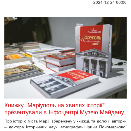
2024-12-24 00:06
Книжку "Маріуполь на хвилях історії"
презентували в Інфоцентрі Музею Майдану
Про історію міста Марії, збережену у книжці, та долю її авторки
– доктора історичних наук, етнографині Ірини Пономарьової