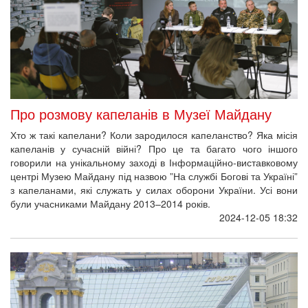
Про розмову капеланів в Музеї Майдану
Хто ж такі капелани? Коли зародилося капеланство? Яка місія
капеланів у сучасній війні? Про це та багато чого іншого
говорили на унікальному заході в Інформаційно-виставковому
центрі Музею Майдану під назвою ”На службі Богові та Україні”
з капеланами, які служать у силах оборони України. Усі вони
були учасниками Майдану 2013–2014 років.
2024-12-05 18:32