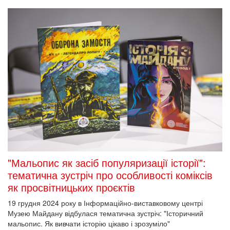
"Мальопис як засіб популяризації історії":
тематична зустріч про особливості коміксів
як просвітницьких проєктів
19 грудня 2024 року в Інформаційно-виставковому центрі
Музею Майдану відбулася тематична зустріч: "Історичний
мальопис. Як вивчати історію цікаво і зрозуміло"