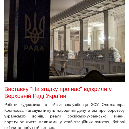
Виставку "На згадку про нас" відкрили у
Верховній Раді України
Роботи художника та військовослужбовця ЗСУ Олександра
Ком’яхова нагадуватимуть народним депутатам про боротьбу
українських воїнів, реалії російсько-української війни,
порятунок життя медиками у стабілізаційних пунктах, бойові
виїзди та побут військових.