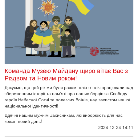
Команда Музею Майдану щиро вітає Вас з
Різдвом та Новим роком!
Дякуємо, що цей рік ми були разом, пліч-о-пліч працювали над
збереженням історії та пам’яті про наших борців за Свободу –
героїв Небесної Сотні та полеглих Воїнів, над захистом нашої
національної ідентичності!
Вдячні нашим мужнім Захисникам, які виборюють для нас
кожен новий день!
2024-12-24 14:11