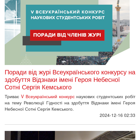
Поради від журі Всеукраїнського конкурсу на
здобуття Відзнаки імені Героя Небесної
Сотні Сергія Кемського
Триває
V Всеукраїнський конкурс
наукових студентських робіт
на тему Революції Гідності на здобуття Відзнаки імені Героя
Небесної Сотні Сергія Кемського.
2024-12-16 02:33