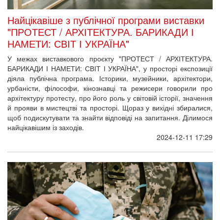
Найцікавіше з публічної програми виставки
"ПРОТЕСТ / АРХІТЕКТУРА. БАРИКАДИ І
НАМЕТИ: СВІТ І УКРАЇНА"
У межах виставкового проєкту "ПРОТЕСТ / АРХІТЕКТУРА.
БАРИКАДИ І НАМЕТИ: СВІТ І УКРАЇНА", у просторі експозиції
діяла публічна програма. Історики, музейники, архітектори,
урбаністи, філософи, кінознавці та режисери говорили про
архітектуру протесту, про його роль у світовій історії, значення
й прояви в мистецтві та просторі. Щораз у вихідні збиралися,
щоб подискутувати та знайти відповіді на запитання. Ділимося
найцікавішим із заходів.
2024-12-11 17:29