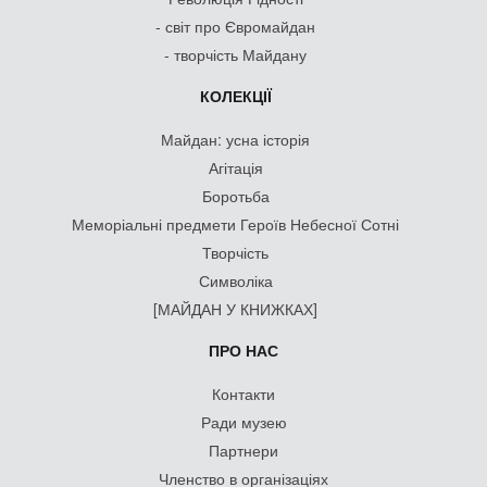
- світ про Євромайдан
- творчість Майдану
КОЛЕКЦІЇ
Майдан: усна історія
Агітація
Боротьба
Меморіальні предмети Героїв Небесної Сотні
Творчість
Символіка
[МАЙДАН У КНИЖКАХ]
ПРО НАС
Контакти
Ради музею
Партнери
Членство в організаціях