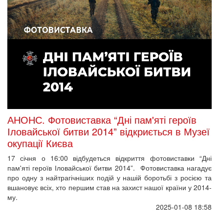
АНОНС. Фотовиставка “Дні пам'яті героїв
Іловайської битви 2014” відкриється в Музеї
окупації Києва
17 січня о 16:00 відбудеться відкриття фотовиставки “Дні
пам'яті героїв Іловайської битви 2014”. Фотовиставка нагадує
про одну з найтрагічніших подій у нашій боротьбі з росією та
вшановує всіх, хто першим став на захист нашої країни у 2014-
му.
2025-01-08 18:58