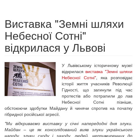
Виставка "Земні шляхи
Небесної Сотні"
відкрилася у Львові
У Львівському історичному музеї
відкрилася
виставка "Земні шляхи
Небесної Сотні"
, яка розповідає
історії життя учасників Революції
Гідності, що загинули під час
протестів або потрапили до лав
Небесної Сотні пізніше,
обстоюючи здобутки Майдану й чинячи спротив на початку
гібридної російської агресії.
"Ми відкриваємо виставку у січні напередодні дня злуки.
Майдан – це як консолідований вияв злуки українського
народу, злуки сходу і заходу, людей, непримиренних до