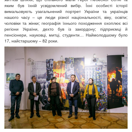
яким був їхній усвідомлений вибір. Їхні особисті історії
вимальовують узагальнений портрет України та українців
нашого часу – це люди різної національності, віку, освіти;
чоловіки та жінки; географія їхнього походження охоплює всі
регіони України, дехто був із закордону; підприємці й
пенсіонери, науковці, митці, студенти… Наймолодшому було
17, найстаршому – 82 роки.