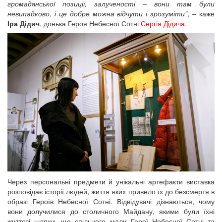
громадянської позиції, залученості – вони там були
невипадково, і це добре можна відчути і зрозуміти"
, – каже
Іра Дідич
, донька Героя Небесної Сотні
Сергія Дідича
.
Через персональні предмети й унікальні артефакти виставка
розповідає історії людей, життя яких привело їх до безсмертя в
образі Героїв Небесної Сотні. Відвідувачі дізнаються, чому
вони долучилися до столичного Майдану, якими були їхні
життєві шляхи, що спільного мали Герої Небесної Сотні та