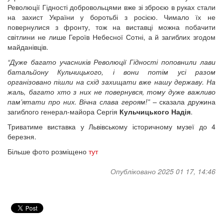
Революції Гідності добровольцями вже зі зброєю в руках стали
на захист України у боротьбі з росією. Чимало їх не
повернулися з фронту, тож на виставці можна побачити
світлини не лише Героїв Небесної Сотні, а й загиблих згодом
майданівців.
“Дуже багато учасників Революції Гідності поповнили лави
батальйону Кульчицького, і вони потім усі разом
організовано пішли на схід захищати вже нашу державу. На
жаль, багато хто з них не повернувся, тому дуже важливо
пам’ятати про них. Вічна слава героям!”
– сказала дружина
загиблого генерал-майора Сергія
Кульчицького Надія
.
Триватиме виставка у Львівському історичному музеї до 4
березня.
Більше фото розміщено
тут
Опубліковано 2025 01 17, 14:46