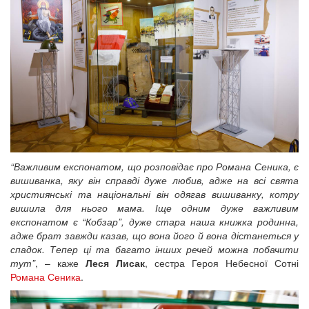
“Важливим експонатом, що розповідає про Романа Сеника, є
вишиванка, яку він справді дуже любив, адже на всі свята
християнські та національні він одягав вишиванку, котру
вишила для нього мама. Іще одним дуже важливим
експонатом є “Кобзар”, дуже стара наша книжка родинна,
адже брат завжди казав, що вона його й вона дістанеться у
спадок. Тепер ці та багато інших речей можна побачити
тут”
, – каже
Леся Лисак
, сестра Героя Небесної Сотні
Романа Сеника
.