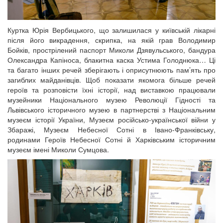
Куртка Юрія Вербицького, що залишилася у київській лікарні
після його викрадення, скрипка, на якій грав Володимир
Бойків, прострілений паспорт Миколи Дзявульського, бандура
Олександра Капіноса, блакитна каска Устима Голоднюка… Ці
та багато інших речей зберігають і оприсутнюють пам’ять про
загиблих майданівців. Щоб показати якомога більше речей
героїв та розповісти їхні історії, над виставкою працювали
музейники Національного музею Революції Гідності та
Львівського історичного музею в партнерстві з Національним
музеєм історії України, Музеєм російсько-української війни у
Збаражі, Музеєм Небесної Сотні в Івано-Франківську,
родинами Героїв Небесної Сотні й Харківським історичним
музеєм імені Миколи Сумцова.