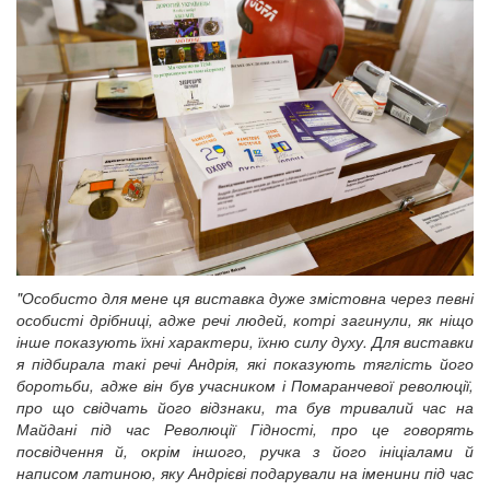
"Особисто для мене ця виставка дуже змістовна через певні
особисті дрібниці, адже речі людей, котрі загинули, як ніщо
інше показують їхні характери, їхню силу духу. Для виставки
я підбирала такі речі Андрія, які показують тяглість його
боротьби, адже він був учасником і Помаранчевої революції,
про що свідчать його відзнаки, та був тривалий час на
Майдані під час Революції Гідності, про це говорять
посвідчення й, окрім іншого, ручка з його ініціалами й
написом латиною, яку Андрієві подарували на іменини під час