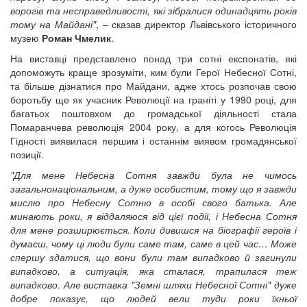
ворогів та несправедливості, які зібралися одинадцять років
тому на Майдані"
, – сказав директор Львівського історичного
музею
Роман Чмелик
.
На виставці представлено понад три сотні експонатів, які
допоможуть краще зрозуміти, ким були Герої Небесної Сотні,
та більше дізнатися про Майдани, адже хтось розпочав свою
боротьбу ще як учасник Революції на граніті у 1990 році, для
багатьох поштовхом до громадської діяльності стала
Помаранчева революція 2004 року, а для когось Революція
Гідності виявилася першим і останнім виявом громадянської
позиції.
"Для мене Небесна Сотня завжди була не чимось
загальнонаціональним, а дуже особистим, тому що я завжди
мислю про Небесну Сотню в особі свого батька. Але
минають роки, я віддаляюся від цієї події, і Небесна Сотня
для мене розширюється. Коли дивишся на біографії героїв і
думаєш, чому ці люди були саме там, саме в цей час… Може
спершу здатися, що вони були там випадково й загинули
випадково, а ситуація, яка сталася, трапилася теж
випадково. Але виставка "Земні шляхи Небесної Сотні" дуже
добре показує, що людей вели туди роки їхньої