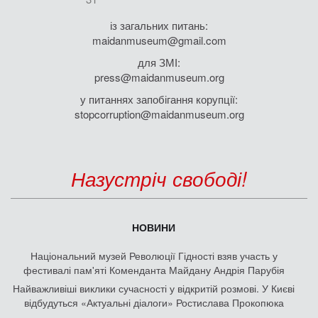
із загальних питань:
maidanmuseum@gmail.com
для ЗМІ:
press@maidanmuseum.org
у питаннях запобігання корупції:
stopcorruption@maidanmuseum.org
Назустріч свободі!
НОВИНИ
Національний музей Революції Гідності взяв участь у
фестивалі пам'яті Коменданта Майдану Андрія Парубія
Найважливіші виклики сучасності у відкритій розмові. У Києві
відбудуться «Актуальні діалоги» Ростислава Прокопюка