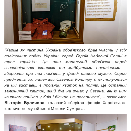
"Харків як частина Україна обов’язково брав участь у всіх
політичних подіях України, серед Героїв Небесної Сотні є
троє харків’ян. Це наш моральний обов’язок перед
сьогоднішньою історією та майбутніми поколіннями –
зберегти про них пам’ять у фонді нашого музею. Серед
предметів, які належали Євгенові Котляру й експонуються
на цій виставці, є проїзний квиток на потяг. Це останній
залізничний квиток, який був на руках у Євгена, він із цим
квитком приїхав у Київ і більше не повернувся"
, – зазначила
Вікторія Буличова
, головний зберігач фондів Харківського
історичного музей імені Миколи Сумцова.