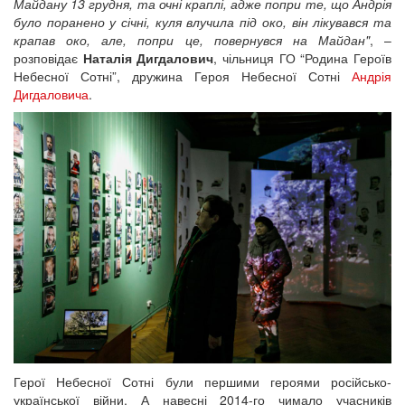
Майдану 13 грудня, та очні краплі, адже попри те, що Андрія
було поранено у січні, куля влучила під око, він лікувався та
крапав око, але, попри це, повернувся на Майдан"
, –
розповідає
Наталія Дигдалович
, чільниця ГО “Родина Героїв
Небесної Сотні”, дружина Героя Небесної Сотні
Андрія
Дигдаловича
.
Герої Небесної Сотні були першими героями російсько-
української війни. А навесні 2014-го чимало учасників