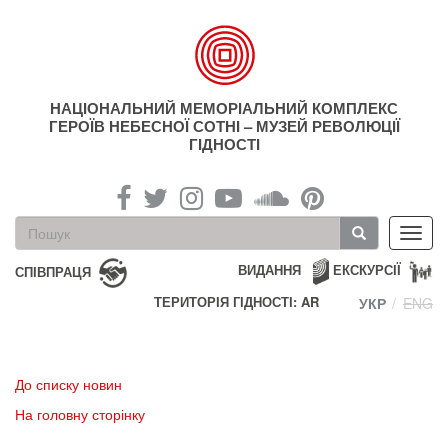
Перейти
до
основного
матеріалу
НАЦІОНАЛЬНИЙ МЕМОРІАЛЬНИЙ КОМПЛЕКС
ГЕРОЇВ НЕБЕСНОЇ СОТНІ – МУЗЕЙ РЕВОЛЮЦІЇ
ГІДНОСТІ
Пошукова
Toggl
форма
navig
Пошук
ВИДАННЯ
ЕКСКУРСІЇ
СПІВПРАЦЯ
ТЕРИТОРІЯ ГІДНОСТІ: AR
УКР
ENG
До списку новин
На головну сторінку