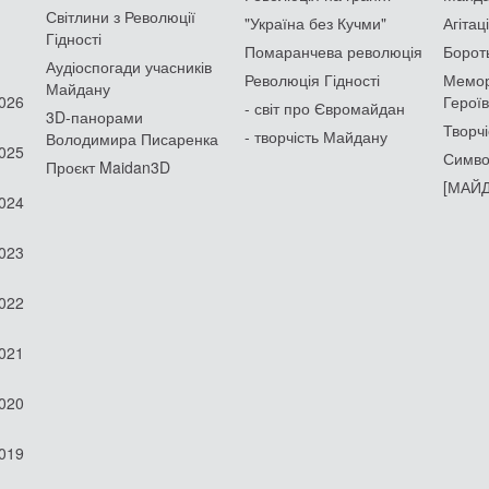
Світлини з Революції
"Україна без Кучми"
Агітац
Гідності
Помаранчева революція
Борот
Аудіоспогади учасників
Революція Гідності
Мемор
Майдану
2026
Героїв
- світ про Євромайдан
3D-панорами
Творчі
- творчість Майдану
Володимира Писаренка
2025
Симво
Проєкт Maidan3D
[МАЙД
2024
2023
2022
2021
2020
2019