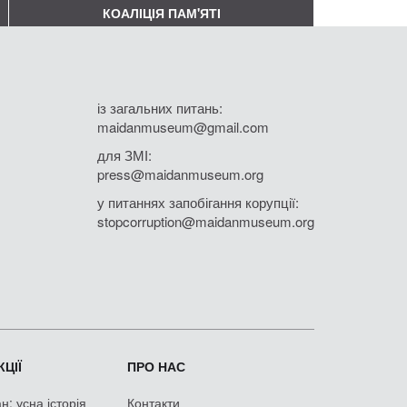
КОАЛІЦІЯ ПАМ'ЯТІ
із загальних питань:
maidanmuseum@gmail.com
для ЗМІ:
press@maidanmuseum.org
у питаннях запобігання корупції:
stopcorruption@maidanmuseum.org
ЦІЇ
ПРО НАС
: усна історія
Контакти