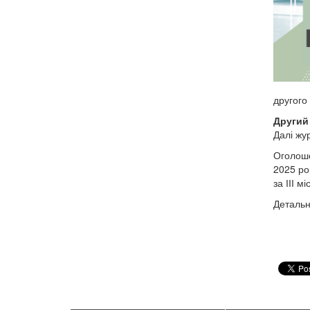
другого
Другий
Далі жу
Оголоше
2025 ро
за ІІІ м
Детальн