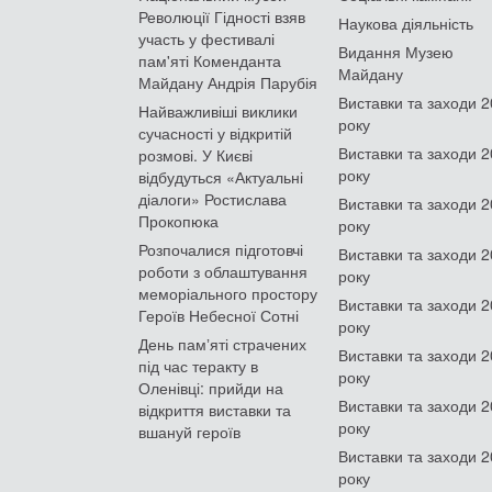
Революції Гідності взяв
Наукова діяльність
участь у фестивалі
Видання Музею
пам'яті Коменданта
Майдану
Майдану Андрія Парубія
Виставки та заходи 
Найважливіші виклики
року
сучасності у відкритій
Виставки та заходи 
розмові. У Києві
року
відбудуться «Актуальні
діалоги» Ростислава
Виставки та заходи 
Прокопюка
року
Розпочалися підготовчі
Виставки та заходи 
роботи з облаштування
року
меморіального простору
Виставки та заходи 
Героїв Небесної Сотні
року
День памʼяті страчених
Виставки та заходи 
під час теракту в
року
Оленівці: прийди на
Виставки та заходи 
відкриття виставки та
року
вшануй героїв
Виставки та заходи 
року