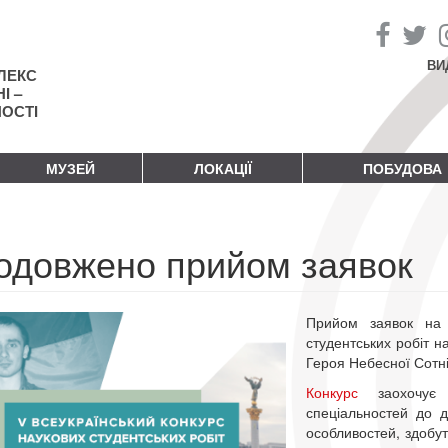
ВИ
ЛЕКС
І –
НОСТІ
МУЗЕЙ
ЛОКАЦІЇ
ПОБУДОВА
одовжено прийом заявок
Прийом заявок на 
студентських робіт на
Героя Небесної Сотні
Конкурс
заохочує с
спеціальностей до до
особливостей, здобут