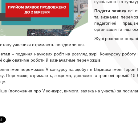
суспільного та культу
Подати заявку
всі о
та визначає переможц
педагогічні праці
організацій та інші о
Журі розгляне подані
 етапу учасники отримають повідомлення.
 етап
– подання наукових робіт на розгляд журі. Конкурсну роботу
рі оцінюватиме роботи й визначатиме переможців.
ння імен переможців V конкурсу на здобуття Відзнаки імені Героя 
ку. Переможці отримають, зокрема, дипломи та грошові премії: 15 00
ісце.
іше (положення про V конкурс, вимоги, заявка на участь) за посил