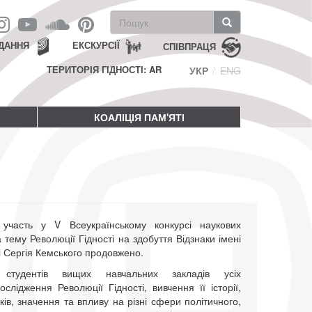
Пошукова
форма
Пошук
ДАННЯ
ЕКСКУРСІЇ
СПІВПРАЦЯ
ТЕРИТОРІЯ ГІДНОСТІ: AR
УКР
ENG
КОАЛІЦІЯ ПАМ'ЯТІ
участь у V Всеукраїнському конкурсі наукових
 тему Революції Гідності на здобуття Відзнаки імені
 Сергія Кемського продовжено.
тудентів вищих навчальних закладів усіх
слідження Революції Гідності, вивчення її історії,
ків, значення та впливу на різні сфери політичного,