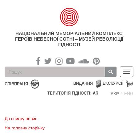
Перейти
до
основного
матеріалу
НАЦІОНАЛЬНИЙ МЕМОРІАЛЬНИЙ КОМПЛЕКС
ГЕРОЇВ НЕБЕСНОЇ СОТНІ – МУЗЕЙ РЕВОЛЮЦІЇ
ГІДНОСТІ
Пошукова
Toggl
форма
navig
Пошук
ВИДАННЯ
ЕКСКУРСІЇ
СПІВПРАЦЯ
ТЕРИТОРІЯ ГІДНОСТІ: AR
УКР
ENG
До списку новин
На головну сторінку