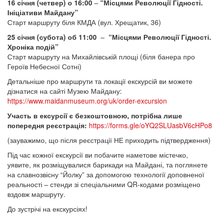
16 січня (четвер) о 16:00
–
“Місцями Революції Гідності.
Ініціативи Майдану”
Старт маршруту біля КМДА (вул. Хрещатик, 36)
25 січня (субота) об 11:00
–
“Місцями Революції Гідності.
Хроніка подій”
Старт маршруту на Михайлівській площі (біля банера про
Героїв Небесної Сотні)
Детальніше про маршрути та локації екскурсій ви можете
дізнатися на сайті Музею Майдану:
https://www.maidanmuseum.org/uk/order-excursion
Участь в ексурсії є безкоштовною, потрібна лише
попередня реєстрація:
https://forms.gle/oYQ2SLUasbV6cHPo8
(зауважимо, що після реєстрації НЕ приходить підтвердження)
Під час кожної екскурсії ви побачите наметове містечко,
уявите, як розміщувалися барикади на Майдані, та поглянете
на славнозвісну “Йолку” за допомогою технології доповненої
реальності – стенди зі спеціальними QR-кодами розміщено
вздовж маршруту.
До зустрічі на екскурсіях!