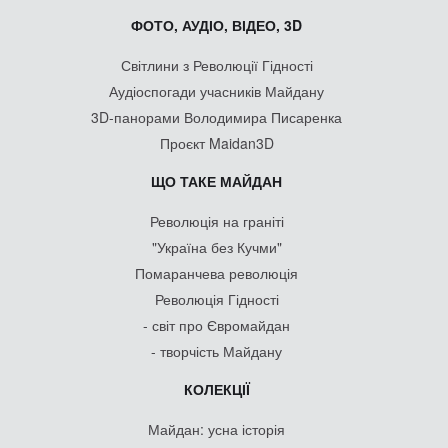
ФОТО, АУДІО, ВІДЕО, 3D
Світлини з Революції Гідності
Аудіоспогади учасників Майдану
3D-панорами Володимира Писаренка
Проєкт Maidan3D
ЩО ТАКЕ МАЙДАН
Революція на граніті
"Україна без Кучми"
Помаранчева революція
Революція Гідності
- світ про Євромайдан
- творчість Майдану
КОЛЕКЦІЇ
Майдан: усна історія