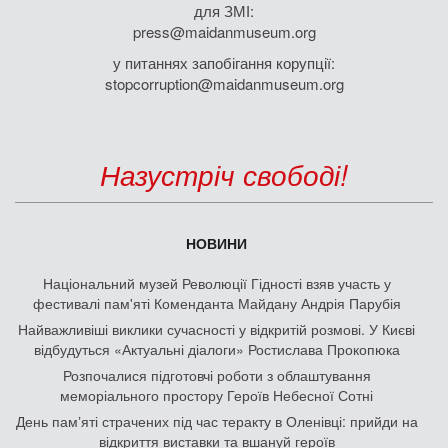
для ЗМІ:
press@maidanmuseum.org
у питаннях запобігання корупції:
stopcorruption@maidanmuseum.org
Назустріч свободі!
НОВИНИ
Національний музей Революції Гідності взяв участь у
фестивалі пам'яті Коменданта Майдану Андрія Парубія
Найважливіші виклики сучасності у відкритій розмові. У Києві
відбудуться «Актуальні діалоги» Ростислава Прокопюка
Розпочалися підготовчі роботи з облаштування
меморіального простору Героїв Небесної Сотні
День памʼяті страчених під час теракту в Оленівці: прийди на
відкриття виставки та вшануй героїв