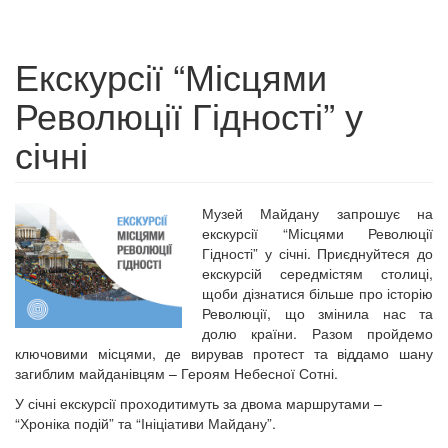
Екскурсії “Місцями
Революції Гідності” у
січні
Музей Майдану запрошує на
екскурсії “Місцями Революції
Гідності” у січні. Приєднуйтеся до
екскурсій середмістям столиці,
щоби дізнатися більше про історію
Революції, що змінила нас та
долю країни. Разом пройдемо
ключовими місцями, де вирував протест та віддамо шану
загиблим майданівцям – Героям Небесної Сотні.
У січні екскурсії проходитимуть за двома маршрутами –
“Хроніка подій” та “Ініціативи Майдану”.