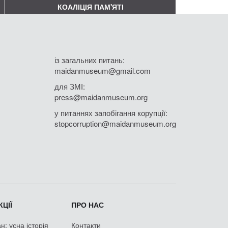
КОАЛІЦІЯ ПАМ'ЯТІ
із загальних питань:
maidanmuseum@gmail.com
для ЗМІ:
press@maidanmuseum.org
у питаннях запобігання корупції:
stopcorruption@maidanmuseum.org
ЦІЇ
ПРО НАС
: усна історія
Контакти