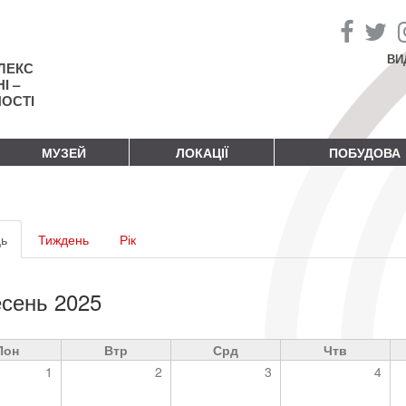
ВИ
ЛЕКС
І –
НОСТІ
МУЗЕЙ
ЛОКАЦІЇ
ПОБУДОВА
винні
ь
(активна
Тиждень
Рік
адки
вкладка)
сень 2025
Пон
Втр
Срд
Чтв
1
2
3
4