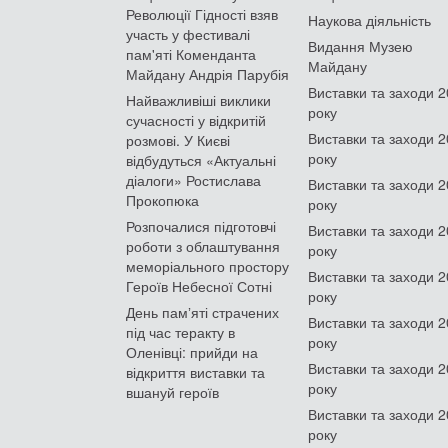
Революції Гідності взяв
Наукова діяльність
участь у фестивалі
Видання Музею
пам'яті Коменданта
Майдану
Майдану Андрія Парубія
Виставки та заходи 
Найважливіші виклики
року
сучасності у відкритій
Виставки та заходи 
розмові. У Києві
року
відбудуться «Актуальні
діалоги» Ростислава
Виставки та заходи 
Прокопюка
року
Розпочалися підготовчі
Виставки та заходи 
роботи з облаштування
року
меморіального простору
Виставки та заходи 
Героїв Небесної Сотні
року
День памʼяті страчених
Виставки та заходи 
під час теракту в
року
Оленівці: прийди на
Виставки та заходи 
відкриття виставки та
року
вшануй героїв
Виставки та заходи 
року