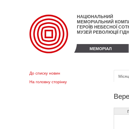
Перейти
до
основного
НАЦІОНАЛЬНИЙ
матеріалу
МЕМОРІАЛЬНИЙ КОМП
ГЕРОЇВ НЕБЕСНОЇ СОТН
МУЗЕЙ РЕВОЛЮЦІЇ ГІД
МЕМОРІАЛ
Пер
До списку новин
Місяц
вкл
На головну сторінку
Вере