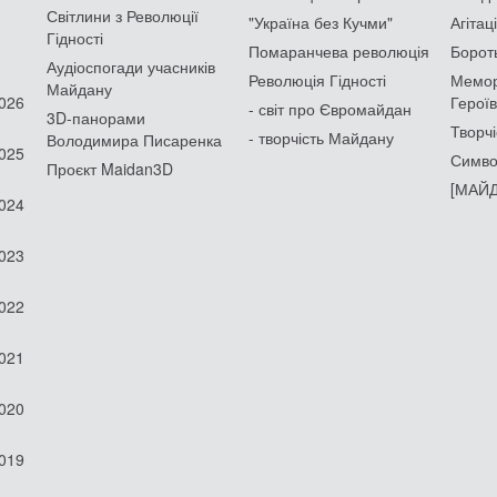
Світлини з Революції
"Україна без Кучми"
Агітац
Гідності
Помаранчева революція
Борот
Аудіоспогади учасників
Революція Гідності
Мемор
Майдану
2026
Героїв
- світ про Євромайдан
3D-панорами
Творчі
- творчість Майдану
Володимира Писаренка
2025
Симво
Проєкт Maidan3D
[МАЙД
2024
2023
2022
2021
2020
2019