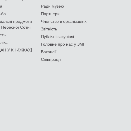
ія
Ради музею
ьба
Партнери
іальні предмети
Членство в організаціях
 Небесної Сотні
Звітність
сть
Публічні закупівлі
ліка
Головне про нас у ЗМІ
АН У КНИЖКАХ]
Вакансії
Співпраця