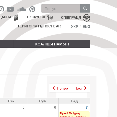
Пошукова
форма
Пошук
ДАННЯ
ЕКСКУРСІЇ
СПІВПРАЦЯ
ТЕРИТОРІЯ ГІДНОСТІ: AR
УКР
ENG
КОАЛІЦІЯ ПАМ'ЯТІ
Попер
Наст
Птн
Суб
Нед
5
6
7
Музей Майдану
запрошує у вересні