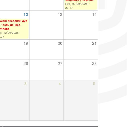
Нед, 07/09/2025 -
20:17
12
13
14
Києві висадили дуб
 честь Дениса
тіпова
н, 12/09/2025 -
:27
19
20
21
26
27
28
3
4
5