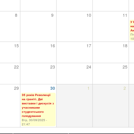
8
9
10
11
У 
на
Ан
Пт
10
15
16
17
18
22
23
24
25
29
30
1
2
35 років Революції
на граніті. Дві
виставки і дискусія з
учасниками
студентського
голодування
Втр, 30/09/2025 -
21:47