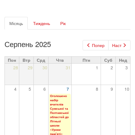
Первинні
Місяць
(активна
Тиждень
Рік
вкладки
вкладка)
Серпень 2025
Попер
Наст
Пон
Втр
Срд
Чтв
Птн
Суб
Нед
28
29
30
31
1
2
3
4
5
6
7
8
9
10
Оголошено
набір
вчителів
Сумської та
Полтавської
областей до
Літньої
школи
«Уроки
пам’яті»