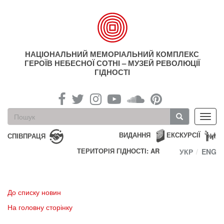
Перейти
до
основного
матеріалу
НАЦІОНАЛЬНИЙ МЕМОРІАЛЬНИЙ КОМПЛЕКС
ГЕРОЇВ НЕБЕСНОЇ СОТНІ – МУЗЕЙ РЕВОЛЮЦІЇ
ГІДНОСТІ
Пошукова
Toggl
форма
navig
Пошук
ВИДАННЯ
ЕКСКУРСІЇ
СПІВПРАЦЯ
ТЕРИТОРІЯ ГІДНОСТІ: AR
УКР
ENG
До списку новин
На головну сторінку