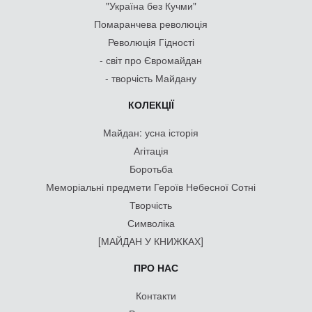
"Україна без Кучми"
Помаранчева революція
Революція Гідності
- світ про Євромайдан
- творчість Майдану
КОЛЕКЦІЇ
Майдан: усна історія
Агітація
Боротьба
Меморіальні предмети Героїв Небесної Сотні
Творчість
Символіка
[МАЙДАН У КНИЖКАХ]
ПРО НАС
Контакти