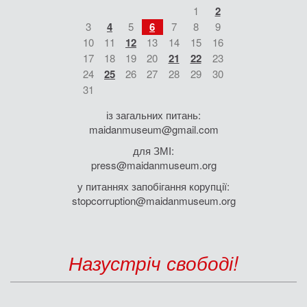
1
2
3
4
5
6
7
8
9
10
11
12
13
14
15
16
17
18
19
20
21
22
23
24
25
26
27
28
29
30
31
із загальних питань:
maidanmuseum@gmail.com
для ЗМІ:
press@maidanmuseum.org
у питаннях запобігання корупції:
stopcorruption@maidanmuseum.org
Назустріч свободі!