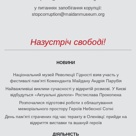
у питаннях запобігання корупції:
stopcorruption@maidanmuseum.org
Назустріч свободі!
НОВИНИ
Національний музей Революції Гідності взяв участь у
фестивалі пам'яті Коменданта Майдану Андрія Парубія
Найважливіші виклики сучасності у відкритій розмові. У Києві
відбудуться «Актуальні діалоги» Ростислава Прокопюка
Розпочалися підготовчі роботи з облаштування
меморіального простору Героїв Небесної Сотні
День памʼяті страчених під час теракту в Оленівці: прийди на
відкриття виставки та вшануй героїв
ДІЯЛЬНІСТЬ