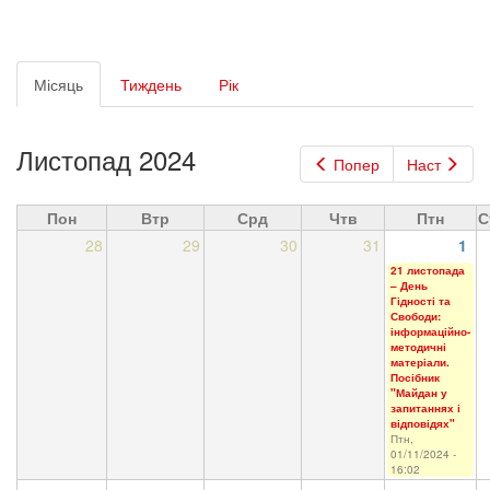
Первинні
Місяць
(активна
Тиждень
Рік
вкладки
вкладка)
Листопад 2024
Попер
Наст
Пон
Втр
Срд
Чтв
Птн
С
28
29
30
31
1
21 листопада
– День
Гідності та
Свободи:
інформаційно-
методичні
матеріали.
Посібник
"Майдан у
запитаннях і
відповідях"
Птн,
01/11/2024 -
16:02