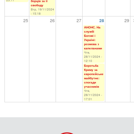
23:11
борців за її
свободу
Втр, 19/11/2024
- 15:18
25
26
27
28
29
АНОНС. На
службі
Богові і
Україні:
розмова з
капеланами
Чтв,
28/11/2024 -
12:10
Боротьба
Криму за
європейське
майбутнє:
спогади
учасників
Чтв,
28/11/2024 -
17:01