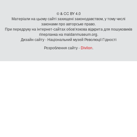
© & CC BY 4.0
Матеріали на цьому сайті захищені законодавством, у тому числі
законами про авторське право.
При передруку на iнтернет-сайтах обов’язкова відкрита для пошуковиків
гiперланка на maidanmuseum.org.
Дизайн сайту - Національний музей Революції Гідності
Розроблення сайту -
Divilon
.