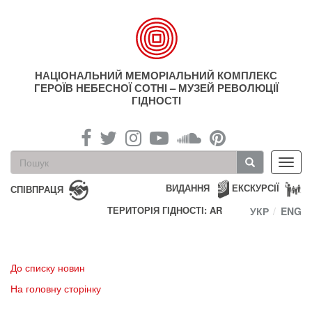
Перейти
до
основного
матеріалу
НАЦІОНАЛЬНИЙ МЕМОРІАЛЬНИЙ КОМПЛЕКС
ГЕРОЇВ НЕБЕСНОЇ СОТНІ – МУЗЕЙ РЕВОЛЮЦІЇ
ГІДНОСТІ
Пошукова
Toggl
форма
navig
Пошук
ВИДАННЯ
ЕКСКУРСІЇ
СПІВПРАЦЯ
ТЕРИТОРІЯ ГІДНОСТІ: AR
УКР
ENG
До списку новин
На головну сторінку