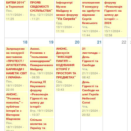
БИТВИ 2014”
ПРОЯВ
Інфоцентрі
оголошення
форуму
в Тернополі
СВІДОМОСТІ
Музею
V конкурсу
«Революція
Пон,
СУСПІЛЬСТВА”
Майдану в
на здобуття
Гідності: на
11/11/2024 -
Втр, 12/11/2024
межах форуму
відзнаки
шляху до
11:25
- 11:21
“Via Carpatia”
Сергія
історії» –
Срд,
Кемського
2024
13/11/2024 -
Чтв,
Птн,
11:10
14/11/2024 -
15/11/2024 -
11:44
12:58
18
19
20
21
22
Запрошуємо
Анонс.
АНОНС.
21
на екскурсії
Розмова з
Дискусія
листопада –
виставкою
"польовими
“ФІКСАЦІЯ
День
«ПРОТЕСТ /
командирами"
ПАМ’ЯТІ –
Гідності та
АРХІТЕКТУРА.
Помаранчевого
КОДУВАННЯ
Свободи
БАРИКАДИ І
Майдану
ІСТОРІЇ У
Чтв,
НАМЕТИ: СВІТ
Втр, 19/11/2024
ПРОСТОРІ ТА
21/11/2024 -
І УКРАЇНА»
- 09:50
ПРЕДМЕТАХ”
08:42
Пон,
Срд,
Розклад VI
День
18/11/2024 -
20/11/2024 -
Наукового
Гідності та
22:00
13:43
форуму
Свободи на
АНОНС.
«Революція
алеї Героїв
"Розмова
Гідності: на
Небесної
поколінь" –
шляху до
Сотні
публічне
історії»
Чтв,
інтерв’ю з
Втр, 19/11/2024
21/11/2024 -
Віктором
- 10:37
20:52
Ющенком
Спільна
Пон,
молитва за
18/11/2024 -
Україну та