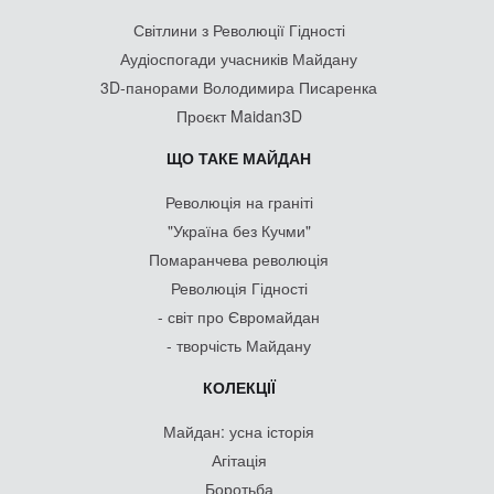
Світлини з Революції Гідності
Аудіоспогади учасників Майдану
3D-панорами Володимира Писаренка
Проєкт Maidan3D
ЩО ТАКЕ МАЙДАН
Революція на граніті
"Україна без Кучми"
Помаранчева революція
Революція Гідності
- світ про Євромайдан
- творчість Майдану
КОЛЕКЦІЇ
Майдан: усна історія
Агітація
Боротьба