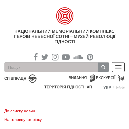
Перейти
до
основного
матеріалу
НАЦІОНАЛЬНИЙ МЕМОРІАЛЬНИЙ КОМПЛЕКС
ГЕРОЇВ НЕБЕСНОЇ СОТНІ – МУЗЕЙ РЕВОЛЮЦІЇ
ГІДНОСТІ
Пошукова
Toggl
форма
navig
Пошук
ВИДАННЯ
ЕКСКУРСІЇ
СПІВПРАЦЯ
ТЕРИТОРІЯ ГІДНОСТІ: AR
УКР
ENG
До списку новин
На головну сторінку