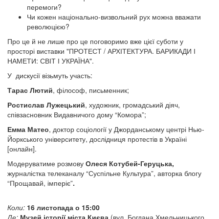
перемоги?
Чи кожен національно-визвольний рух можна вважати
революцією?
Про це й не лише про це поговоримо вже цієї суботи у
просторі виставки "ПРОТЕСТ / АРХІТЕКТУРА. БАРИКАДИ І
НАМЕТИ: СВІТ І УКРАЇНА".
У дискусії візьмуть участь:
Тарас Лютий
, філософ, письменник;
Ростислав Лужецький
, художник, громадський діяч,
співзасновник Видавничого дому “Комора”;
Емма Матео
, доктор соціології у Джорданському центрі Нью-
Йоркського університету, дослідниця протестів в Україні
[онлайн].
Модеруватиме розмову
Олеся Котубей-Геруцька,
журналістка телеканалу “Суспільне Культура”, авторка блогу
“Прощавай, імперіє”
.
Коли:
16 листопада о 15:00
Де:
Музей історії міста Києва
(вул. Богдана Хмельницького,