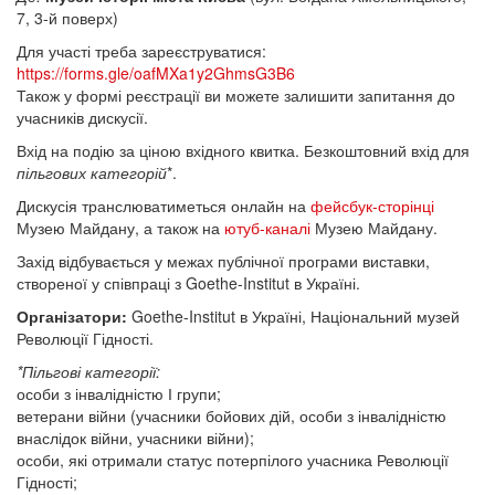
7, 3-й поверх)
Для участі треба зареєструватися:
https://forms.gle/oafMXa1y2GhmsG3B6
Також у формі реєстрації ви можете залишити запитання до
учасників дискусії.
Вхід на подію за ціною вхідного квитка. Безкоштовний вхід для
пільгових категорій
*.
Дискусія транслюватиметься онлайн на
фейсбук-сторінці
Музею Майдану, а також на
ютуб-каналі
Музею Майдану.
Захід відбувається у межах публічної програми виставки,
створеної у співпраці з Goethe-Institut в Україні.
Організатори:
Goethe-Institut в Україні, Національний музей
Революції Гідності.
*Пільгові категорії:
особи з інвалідністю І групи;
ветерани війни (учасники бойових дій, особи з інвалідністю
внаслідок війни, учасники війни);
особи, які отримали статус потерпілого учасника Революції
Гідності;