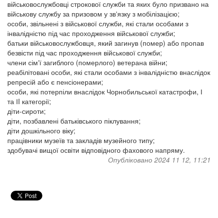
військовослужбовці строкової служби та яких було призвано на
військову службу за призовом у звʼязку з мобілізацією;
особи, звільнені з військової служби, які стали особами з
інвалідністю під час проходження військової служби;
батьки військовослужбовця, який загинув (помер) або пропав
безвісти під час проходження військової служби;
члени сімʼї загиблого (померлого) ветерана війни;
реабілітовані особи, які стали особами з інвалідністю внаслідок
репресій або є пенсіонерами;
особи, які потерпіли внаслідок Чорнобильської катастрофи, І
та ІI категорії;
діти-сироти;
діти, позбавлені батьківського піклування;
діти дошкільного віку;
працівники музеїв та закладів музейного типу;
здобувачі вищої освіти відповідного фахового напряму.
Опубліковано 2024 11 12, 11:21