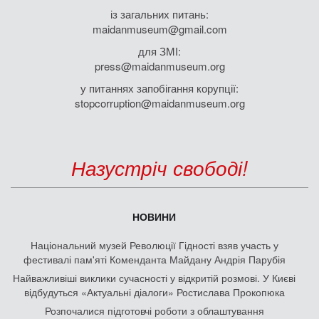
із загальних питань:
maidanmuseum@gmail.com
для ЗМІ:
press@maidanmuseum.org
у питаннях запобігання корупції:
stopcorruption@maidanmuseum.org
Назустріч свободі!
НОВИНИ
Національний музей Революції Гідності взяв участь у
фестивалі пам'яті Коменданта Майдану Андрія Парубія
Найважливіші виклики сучасності у відкритій розмові. У Києві
відбудуться «Актуальні діалоги» Ростислава Прокопюка
Розпочалися підготовчі роботи з облаштування