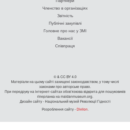
Партнери
Членство в організаціях
Звітність
Публічні закупівлі
Головне про нас у ЗМІ
Вакансії
Співпраця
© & CC BY 4.0
Матеріали на цьому сайті захищені законодавством, у тому числі
законами про авторське право.
При передруку на iнтернет-сайтах обов’язкова відкрита для пошуковиків
гiперланка на maidanmuseum.org.
Дизайн сайту - Національний музей Революції Гідності
Розроблення сайту -
Divilon
.