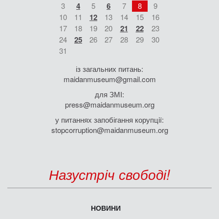
3
4
5
6
7
8
9
10
11
12
13
14
15
16
17
18
19
20
21
22
23
24
25
26
27
28
29
30
31
із загальних питань:
maidanmuseum@gmail.com
для ЗМІ:
press@maidanmuseum.org
у питаннях запобігання корупції:
stopcorruption@maidanmuseum.org
Назустріч свободі!
НОВИНИ