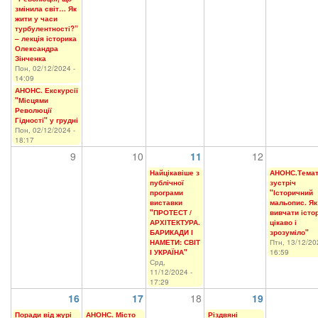
змінила світ… Як
жити у часи
турбулентності?”
– лекція історика
Олександра
Зінченка
Пон, 02/12/2024 -
14:09
АНОНС. Екскурсії
"Місцями
Революції
Гідності" у грудні
Пон, 02/12/2024 -
18:17
9
10
11
12
Найцікавіше з
АНОНС.Тема
публічної
зустріч
програми
"Історичний
виставки
мальопис. Як
"ПРОТЕСТ /
вивчати істо
АРХІТЕКТУРА.
цікаво і
БАРИКАДИ І
зрозуміло"
НАМЕТИ: СВІТ
Птн, 13/12/20
І УКРАЇНА"
16:59
Срд,
11/12/2024 -
17:29
16
17
18
19
Поради від журі
АНОНС. Місто
Різдвяні