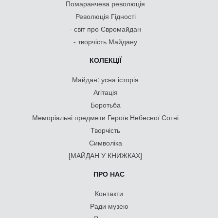
Помаранчева революція
Революція Гідності
- світ про Євромайдан
- творчість Майдану
КОЛЕКЦІЇ
Майдан: усна історія
Агітація
Боротьба
Меморіальні предмети Героїв Небесної Сотні
Творчість
Символіка
[МАЙДАН У КНИЖКАХ]
ПРО НАС
Контакти
Ради музею