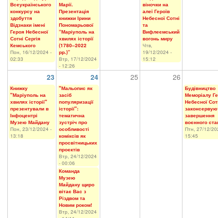
Всеукраїнського
Марії.
віночки на
конкурсу на
Презентація
алеї Героїв
здобуття
книжки Ірини
Небесної Сотні
Відзнаки імені
Пономарьової
та
Героя Небесної
“Маріуполь на
Вифлеємський
Сотні Сергія
хвилях історії
вогонь миру
Кемського
(1780–2022
Чтв,
Пон, 16/12/2024 -
рр.)”
19/12/2024 -
02:33
Втр, 17/12/2024
15:12
- 12:26
23
24
25
26
Книжку
"Мальопис як
Будівництво
"Маріуполь на
засіб
Меморіалу Ге
хвилях історії"
популяризації
Небесної Сот
презентували в
історії":
законсервую
Інфоцентрі
тематична
завершення
Музею Майдану
зустріч про
воєнного ста
Пон, 23/12/2024 -
особливості
Птн, 27/12/20
13:18
коміксів як
15:45
просвітницьких
проєктів
Втр, 24/12/2024
- 00:06
Команда
Музею
Майдану щиро
вітає Вас з
Різдвом та
Новим роком!
Втр, 24/12/2024