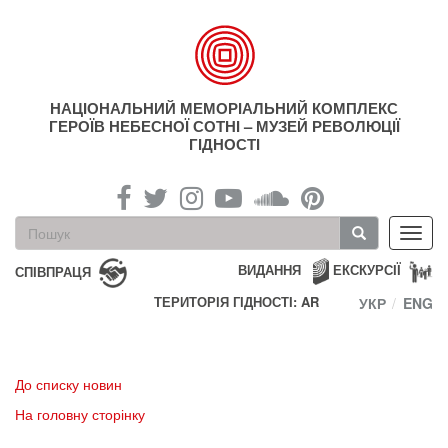
Перейти
до
основного
матеріалу
НАЦІОНАЛЬНИЙ МЕМОРІАЛЬНИЙ КОМПЛЕКС
ГЕРОЇВ НЕБЕСНОЇ СОТНІ – МУЗЕЙ РЕВОЛЮЦІЇ
ГІДНОСТІ
Пошукова
Toggl
форма
navig
Пошук
ВИДАННЯ
ЕКСКУРСІЇ
СПІВПРАЦЯ
ТЕРИТОРІЯ ГІДНОСТІ: AR
УКР
ENG
До списку новин
На головну сторінку