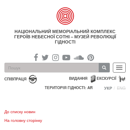
Перейти
до
основного
матеріалу
НАЦІОНАЛЬНИЙ МЕМОРІАЛЬНИЙ КОМПЛЕКС
ГЕРОЇВ НЕБЕСНОЇ СОТНІ – МУЗЕЙ РЕВОЛЮЦІЇ
ГІДНОСТІ
Пошукова
Toggl
форма
navig
Пошук
ВИДАННЯ
ЕКСКУРСІЇ
СПІВПРАЦЯ
ТЕРИТОРІЯ ГІДНОСТІ: AR
УКР
ENG
До списку новин
На головну сторінку