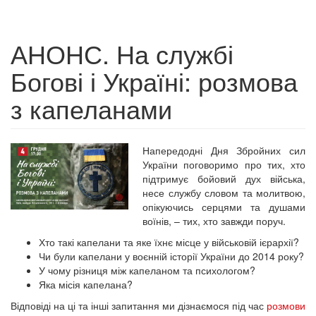
АНОНС. На службі
Богові і Україні: розмова
з капеланами
Напередодні Дня Збройних сил
України поговоримо про тих, хто
підтримує бойовий дух війська,
несе службу словом та молитвою,
опікуючись серцями та душами
воїнів, – тих, хто завжди поруч.
Хто такі капелани та яке їхнє місце у військовій ієрархії?
Чи були капелани у воєнній історії України до 2014 року?
У чому різниця між капеланом та психологом?
Яка місія капелана?
Відповіді на ці та інші запитання ми дізнаємося під час
розмови