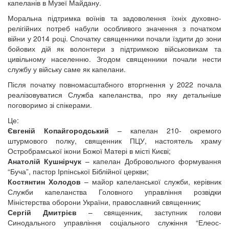
капеланів в Музеї Майдану.
Моральна підтримка воїнів та задоволення їхніх духовно-
релігійних потреб набули особливого значення з початком
війни у 2014 році. Спочатку священники почали їздити до зони
бойових дій як волонтери з підтримкою військовикам та
цивільному населенню. Згодом священники почали нести
службу у війську саме як капелани.
Після початку повномасштабного вторгнення у 2022 почала
реалізовуватися Служба капеланства, про яку детальніше
поговоримо зі спікерами.
Це:
Євгеній Копайгородський
– капелан 210- окремого
штурмового полку, священник ПЦУ, настоятель храму
Остробрамської ікони Божої Матері в місті Києві;
Анатолій Кушнірчук
– капелан Добровольчого формування
“Буча”, пастор Ірпінської Біблійної церкви;
Костянтин Холодов
– майор капеланської служби, керівник
Служби капеланства Головного управління розвідки
Міністерства оборони України, православний священник;
Сергій Дмитрієв
– священник, заступник голови
Синодального управління соціального служіння “Елеос-