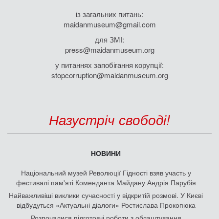
із загальних питань:
maidanmuseum@gmail.com
для ЗМІ:
press@maidanmuseum.org
у питаннях запобігання корупції:
stopcorruption@maidanmuseum.org
Назустріч свободі!
НОВИНИ
Національний музей Революції Гідності взяв участь у
фестивалі пам'яті Коменданта Майдану Андрія Парубія
Найважливіші виклики сучасності у відкритій розмові. У Києві
відбудуться «Актуальні діалоги» Ростислава Прокопюка
Розпочалися підготовчі роботи з облаштування