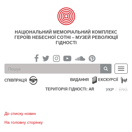
Перейти
до
основного
матеріалу
НАЦІОНАЛЬНИЙ МЕМОРІАЛЬНИЙ КОМПЛЕКС
ГЕРОЇВ НЕБЕСНОЇ СОТНІ – МУЗЕЙ РЕВОЛЮЦІЇ
ГІДНОСТІ
Пошукова
Toggl
форма
navig
Пошук
ВИДАННЯ
ЕКСКУРСІЇ
СПІВПРАЦЯ
ТЕРИТОРІЯ ГІДНОСТІ: AR
УКР
ENG
До списку новин
На головну сторінку