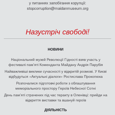
у питаннях запобігання корупції:
stopcorruption@maidanmuseum.org
Назустріч свободі!
НОВИНИ
Національний музей Революції Гідності взяв участь у
фестивалі пам'яті Коменданта Майдану Андрія Парубія
Найважливіші виклики сучасності у відкритій розмові. У Києві
відбудуться «Актуальні діалоги» Ростислава Прокопюка
Розпочалися підготовчі роботи з облаштування
меморіального простору Героїв Небесної Сотні
День памʼяті страчених під час теракту в Оленівці: прийди на
відкриття виставки та вшануй героїв
ДІЯЛЬНІСТЬ