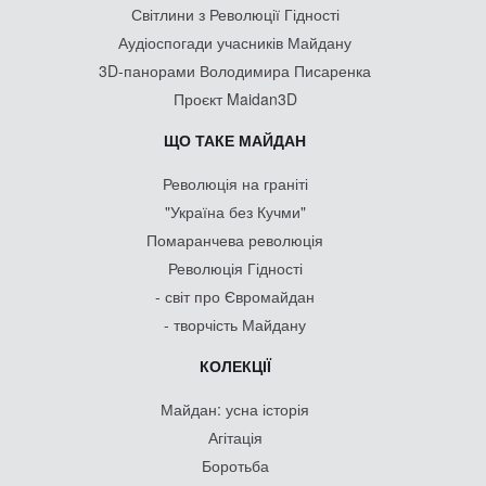
Світлини з Революції Гідності
Аудіоспогади учасників Майдану
3D-панорами Володимира Писаренка
Проєкт Maidan3D
ЩО ТАКЕ МАЙДАН
Революція на граніті
"Україна без Кучми"
Помаранчева революція
Революція Гідності
- світ про Євромайдан
- творчість Майдану
КОЛЕКЦІЇ
Майдан: усна історія
Агітація
Боротьба