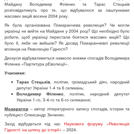
Майдану Володимир Філенко та Тарас Стецьків
розповідатимуть про те, що відбувалося за лаштунками
масових акцій восени 2004 року.
Як була організована Помаранчева революція? Чи могли
українці не вийти на Майдани у 2004 році? Що необхідно було
робити, щоб українці перестали боятися масових акцій? Що
було б, якби не вийшли? Як досвід Помаранчевої революції
вплинув на Революцію Гідності?
Дискусія відбуватиметься навколо книжки спогадів Володимира
Філенка «Партитура рЕволюції».
Учасники:
Тарас Стецьків
, політик, громадський діяч, народний
депутат України 1-4 та 6 скликань;
Володимир Філенко
, політик, народний депутат
України 1-го, 3-4-го та 6-го скликання;
Модератор
– автор літературного запису спогадів, історик та
публіцист Олександр Зінченко.
Захід відбудеться під час
Наукового форуму «Революція
Гідності: на шляху до історії»
– 2024.