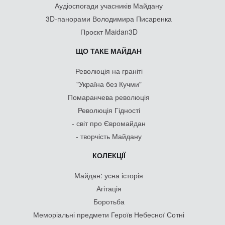
Аудіоспогади учасників Майдану
3D-панорами Володимира Писаренка
Проєкт Maidan3D
ЩО ТАКЕ МАЙДАН
Революція на граніті
"Україна без Кучми"
Помаранчева революція
Революція Гідності
- світ про Євромайдан
- творчість Майдану
КОЛЕКЦІЇ
Майдан: усна історія
Агітація
Боротьба
Меморіальні предмети Героїв Небесної Сотні