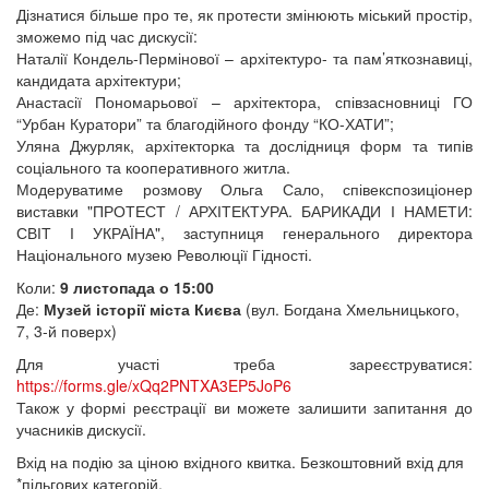
Дізнатися більше про те, як протести змінюють міський простір,
зможемо під час дискусії:
Наталії Кондель-Пермінової – архітектуро- та пам’яткознавиці,
кандидата архітектури;
Анастасії Пономарьової – архітектора, співзасновниці ГО
“Урбан Куратори” та благодійного фонду “КО-ХАТИ”;
Уляна Джурляк, архітекторка та дослідниця форм та типів
соціального та кооперативного житла.
Модеруватиме розмову Ольга Сало, співекспозиціонер
виставки "ПРОТЕСТ / АРХІТЕКТУРА. БАРИКАДИ І НАМЕТИ:
СВІТ І УКРАЇНА", заступниця генерального директора
Національного музею Революції Гідності.
Коли:
9 листопада о 15:00
Де:
Музей історії міста Києва
(вул. Богдана Хмельницького,
7, 3-й поверх)
Для участі треба зареєструватися:
https://forms.gle/xQq2PNTXA3EP5JoP6
Також у формі реєстрації ви можете залишити запитання до
учасників дискусії.
Вхід на подію за ціною вхідного квитка. Безкоштовний вхід для
*пільгових категорій.