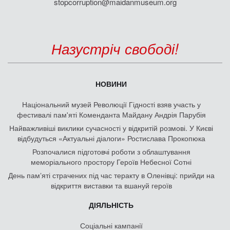
stopcorruption@maidanmuseum.org
Назустріч свободі!
НОВИНИ
Національний музей Революції Гідності взяв участь у
фестивалі пам'яті Коменданта Майдану Андрія Парубія
Найважливіші виклики сучасності у відкритій розмові. У Києві
відбудуться «Актуальні діалоги» Ростислава Прокопюка
Розпочалися підготовчі роботи з облаштування
меморіального простору Героїв Небесної Сотні
День памʼяті страчених під час теракту в Оленівці: прийди на
відкриття виставки та вшануй героїв
ДІЯЛЬНІСТЬ
Соціальні кампанії