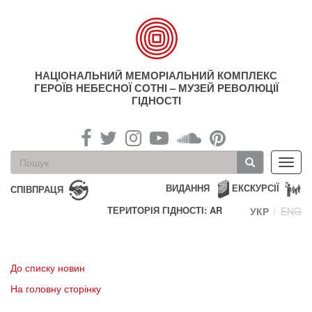
Перейти
до
основного
матеріалу
НАЦІОНАЛЬНИЙ МЕМОРІАЛЬНИЙ КОМПЛЕКС
ГЕРОЇВ НЕБЕСНОЇ СОТНІ – МУЗЕЙ РЕВОЛЮЦІЇ
ГІДНОСТІ
Пошукова
Toggl
форма
navig
Пошук
ВИДАННЯ
ЕКСКУРСІЇ
СПІВПРАЦЯ
ТЕРИТОРІЯ ГІДНОСТІ: AR
УКР
ENG
До списку новин
На головну сторінку