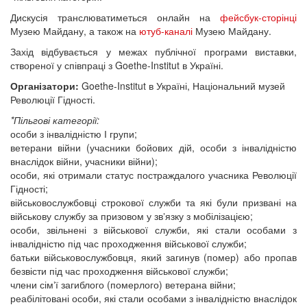
Дискусія транслюватиметься онлайн на
фейсбук-сторінці
Музею Майдану, а також на
ютуб-каналі
Музею Майдану.
Захід відбувається у межах публічної програми виставки,
створеної у співпраці з Goethe-Institut в Україні.
Організатори:
Goethe-Institut в Україні, Національний музей
Революції Гідності.
*Пільгові категорії:
особи з інвалідністю І групи;
ветерани війни (учасники бойових дій, особи з інвалідністю
внаслідок війни, учасники війни);
особи, які отримали статус постраждалого учасника Революції
Гідності;
військовослужбовці строкової служби та які були призвані на
військову службу за призовом у звʼязку з мобілізацією;
особи, звільнені з військової служби, які стали особами з
інвалідністю під час проходження військової служби;
батьки військовослужбовця, який загинув (помер) або пропав
безвісти під час проходження військової служби;
члени сімʼї загиблого (померлого) ветерана війни;
реабілітовані особи, які стали особами з інвалідністю внаслідок