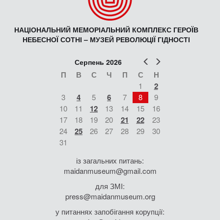
НАЦІОНАЛЬНИЙ МЕМОРІАЛЬНИЙ КОМПЛЕКС ГЕРОЇВ
НЕБЕСНОЇ СОТНІ – МУЗЕЙ РЕВОЛЮЦІЇ ГІДНОСТІ
Попер
Наст
Серпень 2026
П
В
С
Ч
П
С
Н
1
2
3
4
5
6
7
8
9
10
11
12
13
14
15
16
17
18
19
20
21
22
23
24
25
26
27
28
29
30
31
із загальних питань:
maidanmuseum@gmail.com
для ЗМІ:
press@maidanmuseum.org
у питаннях запобігання корупції: