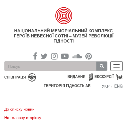
Перейти
до
основного
матеріалу
НАЦІОНАЛЬНИЙ МЕМОРІАЛЬНИЙ КОМПЛЕКС
ГЕРОЇВ НЕБЕСНОЇ СОТНІ – МУЗЕЙ РЕВОЛЮЦІЇ
ГІДНОСТІ
Пошукова
Toggl
форма
navig
Пошук
ВИДАННЯ
ЕКСКУРСІЇ
СПІВПРАЦЯ
ТЕРИТОРІЯ ГІДНОСТІ: AR
УКР
ENG
До списку новин
На головну сторінку