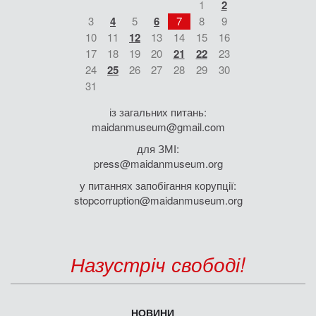
1
2
3
4
5
6
7
8
9
10
11
12
13
14
15
16
17
18
19
20
21
22
23
24
25
26
27
28
29
30
31
із загальних питань:
maidanmuseum@gmail.com
для ЗМІ:
press@maidanmuseum.org
у питаннях запобігання корупції:
stopcorruption@maidanmuseum.org
Назустріч свободі!
НОВИНИ