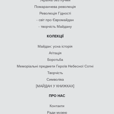
Помаранчева революція
Революція Гідності
- світ про Євромайдан
- творчість Майдану
КОЛЕКЦІЇ
Майдан: усна історія
Агітація
Боротьба
Меморіальні предмети Героїв Небесної Сотні
Творчість
Символіка
[МАЙДАН У КНИЖКАХ]
ПРО НАС
Контакти
Ради музею