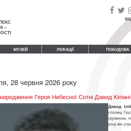
ВИ
ЛЕКС
І –
НОСТІ
МУЗЕЙ
ЛОКАЦІЇ
ПОБУДОВА
ля, 28 червня 2026 року
народження Героя Небесної Сотні Давид Кіпіані
Давид Ілі
столиці Груз
грузином, т
році він утр