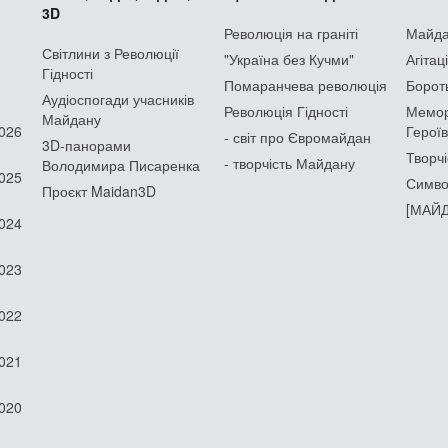
3D
Революція на граніті
Майдан
Світлини з Революції
"Україна без Кучми"
Агітац
Гідності
Помаранчева революція
Борот
Аудіоспогади учасників
Революція Гідності
Мемор
Майдану
2026
Героїв
- світ про Євромайдан
3D-панорами
Творчі
- творчість Майдану
Володимира Писаренка
2025
Симво
Проєкт Maidan3D
[МАЙД
2024
2023
2022
2021
2020