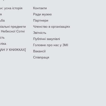
: усна історія
Контакти
ія
Ради музею
ьба
Партнери
іальні предмети
Членство в організаціях
 Небесної Сотні
Звітність
сть
Публічні закупівлі
ліка
Головне про нас у ЗМІ
АН У КНИЖКАХ]
Вакансії
Співпраця