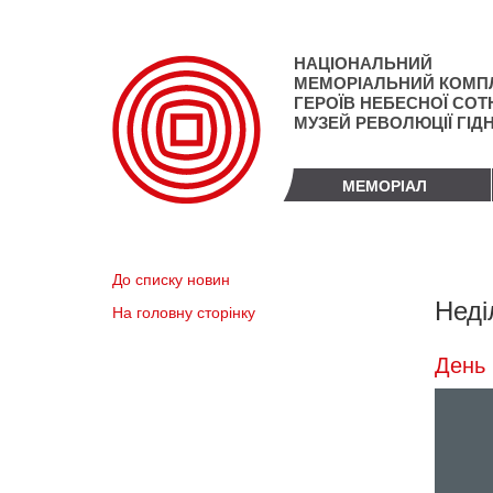
Перейти
до
основного
НАЦІОНАЛЬНИЙ
матеріалу
МЕМОРІАЛЬНИЙ КОМП
ГЕРОЇВ НЕБЕСНОЇ СОТН
МУЗЕЙ РЕВОЛЮЦІЇ ГІД
МЕМОРІАЛ
До списку новин
Неді
На головну сторінку
День 