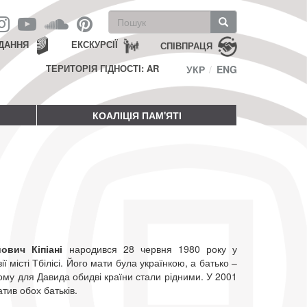
Пошукова
форма
Пошук
ДАННЯ
ЕКСКУРСІЇ
СПІВПРАЦЯ
ТЕРИТОРІЯ ГІДНОСТІ: AR
УКР
ENG
КОАЛІЦІЯ ПАМ'ЯТІ
йович Кіпіані
народився 28 червня 1980 року у
ії місті Тбілісі. Його мати була українкою, а батько –
ому для Давида обидві країни стали рідними. У 2001
атив обох батьків.