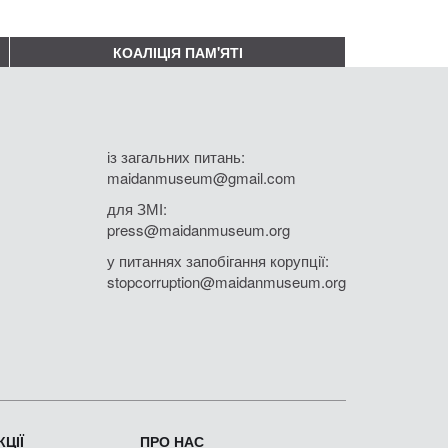
КОАЛІЦІЯ ПАМ'ЯТІ
із загальних питань:
maidanmuseum@gmail.com
для ЗМІ:
press@maidanmuseum.org
у питаннях запобігання корупції:
stopcorruption@maidanmuseum.org
ЦІЇ
ПРО НАС