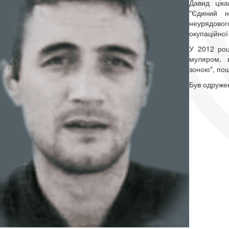
Давид ціка
"Єдиний н
неурядовог
окупаційної 
У 2012 роц
муляром, в
зоною", пош
Був одружен