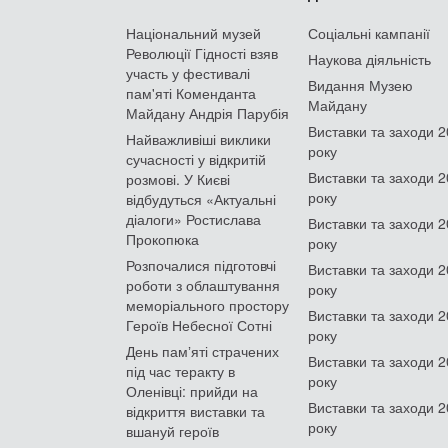
Національний музей
Соціальні кампанії
Революції Гідності взяв
Наукова діяльність
участь у фестивалі
Видання Музею
пам'яті Коменданта
Майдану
Майдану Андрія Парубія
Виставки та заходи 
Найважливіші виклики
року
сучасності у відкритій
Виставки та заходи 
розмові. У Києві
року
відбудуться «Актуальні
діалоги» Ростислава
Виставки та заходи 
Прокопюка
року
Розпочалися підготовчі
Виставки та заходи 
роботи з облаштування
року
меморіального простору
Виставки та заходи 
Героїв Небесної Сотні
року
День памʼяті страчених
Виставки та заходи 
під час теракту в
року
Оленівці: прийди на
Виставки та заходи 
відкриття виставки та
року
вшануй героїв