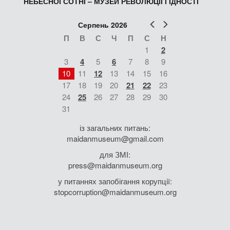
НЕБЕСНОЇ СОТНІ – МУЗЕЙ РЕВОЛЮЦІЇ ГІДНОСТІ
Попер
Наст
Серпень 2026
П
В
С
Ч
П
С
Н
1
2
3
4
5
6
7
8
9
10
11
12
13
14
15
16
17
18
19
20
21
22
23
24
25
26
27
28
29
30
31
із загальних питань:
maidanmuseum@gmail.com
для ЗМІ:
press@maidanmuseum.org
у питаннях запобігання корупції:
stopcorruption@maidanmuseum.org