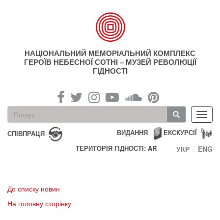
Перейти
до
основного
матеріалу
НАЦІОНАЛЬНИЙ МЕМОРІАЛЬНИЙ КОМПЛЕКС
ГЕРОЇВ НЕБЕСНОЇ СОТНІ – МУЗЕЙ РЕВОЛЮЦІЇ
ГІДНОСТІ
Пошукова
Toggl
форма
navig
Пошук
ВИДАННЯ
ЕКСКУРСІЇ
СПІВПРАЦЯ
ТЕРИТОРІЯ ГІДНОСТІ: AR
УКР
ENG
До списку новин
На головну сторінку