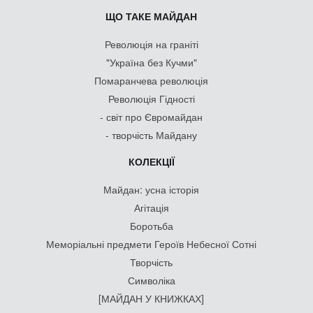
ЩО ТАКЕ МАЙДАН
Революція на граніті
"Україна без Кучми"
Помаранчева революція
Революція Гідності
- світ про Євромайдан
- творчість Майдану
КОЛЕКЦІЇ
Майдан: усна історія
Агітація
Боротьба
Меморіальні предмети Героїв Небесної Сотні
Творчість
Символіка
[МАЙДАН У КНИЖКАХ]