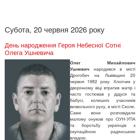
Субота, 20 червня 2026 року
День народження Героя Небесної Сотні
Олега Ушневича
Олег Михайлович
Ушневич
народився в місті
Дрогобич на Львівщині 20
червня 1982 року. Хлопчик у
дворічному віці втратив матір і
часто гостював у дідуся та
бабусі, колишніх учасників
визвольного руху, в місті Сколе.
Саме вони розповідали
малому онукові про ОУН-УПА
та боротьбу українців з
окупаційною радянською
владою.