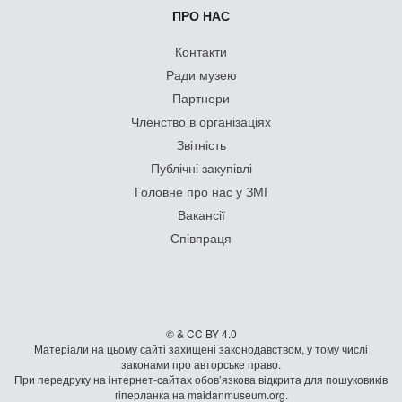
ПРО НАС
Контакти
Ради музею
Партнери
Членство в організаціях
Звітність
Публічні закупівлі
Головне про нас у ЗМІ
Вакансії
Співпраця
© & CC BY 4.0
Матеріали на цьому сайті захищені законодавством, у тому числі
законами про авторське право.
При передруку на iнтернет-сайтах обов’язкова відкрита для пошуковиків
гiперланка на maidanmuseum.org.