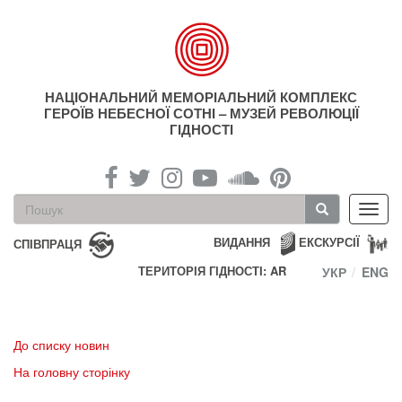
Перейти
до
основного
матеріалу
НАЦІОНАЛЬНИЙ МЕМОРІАЛЬНИЙ КОМПЛЕКС
ГЕРОЇВ НЕБЕСНОЇ СОТНІ – МУЗЕЙ РЕВОЛЮЦІЇ
ГІДНОСТІ
Пошукова
Toggl
форма
navig
Пошук
ВИДАННЯ
ЕКСКУРСІЇ
СПІВПРАЦЯ
ТЕРИТОРІЯ ГІДНОСТІ: AR
УКР
ENG
До списку новин
На головну сторінку