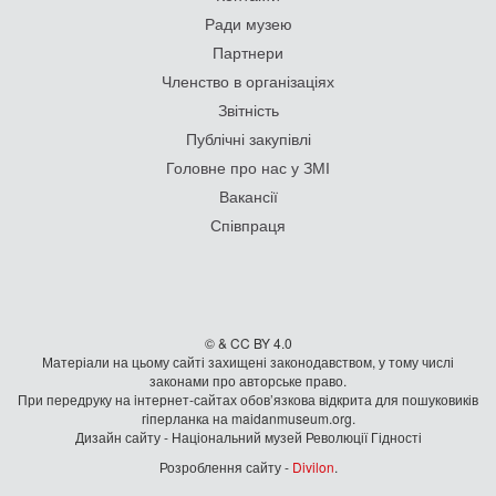
Ради музею
Партнери
Членство в організаціях
Звітність
Публічні закупівлі
Головне про нас у ЗМІ
Вакансії
Співпраця
© & CC BY 4.0
Матеріали на цьому сайті захищені законодавством, у тому числі
законами про авторське право.
При передруку на iнтернет-сайтах обов’язкова відкрита для пошуковиків
гiперланка на maidanmuseum.org.
Дизайн сайту - Національний музей Революції Гідності
Розроблення сайту -
Divilon
.