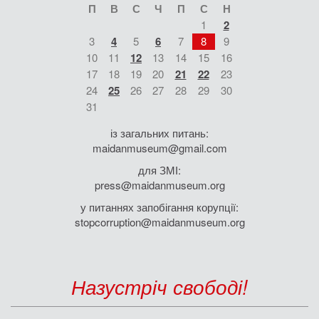
П
В
С
Ч
П
С
Н
1
2
3
4
5
6
7
8
9
10
11
12
13
14
15
16
17
18
19
20
21
22
23
24
25
26
27
28
29
30
31
із загальних питань:
maidanmuseum@gmail.com
для ЗМІ:
press@maidanmuseum.org
у питаннях запобігання корупції:
stopcorruption@maidanmuseum.org
Назустріч свободі!