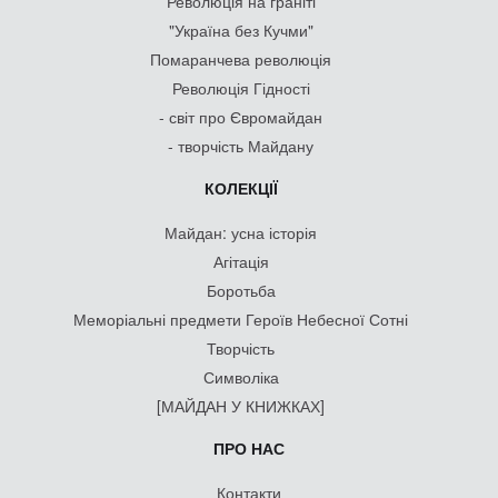
Революція на граніті
"Україна без Кучми"
Помаранчева революція
Революція Гідності
- світ про Євромайдан
- творчість Майдану
КОЛЕКЦІЇ
Майдан: усна історія
Агітація
Боротьба
Меморіальні предмети Героїв Небесної Сотні
Творчість
Символіка
[МАЙДАН У КНИЖКАХ]
ПРО НАС
Контакти