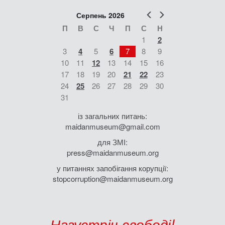
Попер
Наст
Серпень 2026
П
В
С
Ч
П
С
Н
1
2
3
4
5
6
7
8
9
10
11
12
13
14
15
16
17
18
19
20
21
22
23
24
25
26
27
28
29
30
31
із загальних питань:
maidanmuseum@gmail.com
для ЗМІ:
press@maidanmuseum.org
у питаннях запобігання корупції:
stopcorruption@maidanmuseum.org
Назустріч свободі!