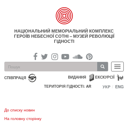
Перейти
до
основного
матеріалу
НАЦІОНАЛЬНИЙ МЕМОРІАЛЬНИЙ КОМПЛЕКС
ГЕРОЇВ НЕБЕСНОЇ СОТНІ – МУЗЕЙ РЕВОЛЮЦІЇ
ГІДНОСТІ
Пошукова
Toggl
форма
navig
Пошук
ВИДАННЯ
ЕКСКУРСІЇ
СПІВПРАЦЯ
ТЕРИТОРІЯ ГІДНОСТІ: AR
УКР
ENG
До списку новин
На головну сторінку