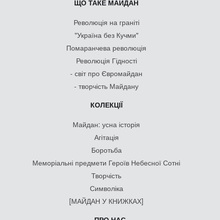
ЩО ТАКЕ МАЙДАН
Революція на граніті
"Україна без Кучми"
Помаранчева революція
Революція Гідності
- світ про Євромайдан
- творчість Майдану
КОЛЕКЦІЇ
Майдан: усна історія
Агітація
Боротьба
Меморіальні предмети Героїв Небесної Сотні
Творчість
Символіка
[МАЙДАН У КНИЖКАХ]
ПРО НАС