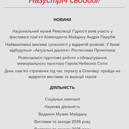
НОВИНИ
Національний музей Революції Гідності взяв участь у
фестивалі пам'яті Коменданта Майдану Андрія Парубія
Найважливіші виклики сучасності у відкритій розмові. У Києві
відбудуться «Актуальні діалоги» Ростислава Прокопюка
Розпочалися підготовчі роботи з облаштування
меморіального простору Героїв Небесної Сотні
День памʼяті страчених під час теракту в Оленівці: прийди на
відкриття виставки та вшануй героїв
ДІЯЛЬНІСТЬ
Соціальні кампанії
Наукова діяльність
Видання Музею Майдану
Виставки та заходи 2026 року
Виставки та заходи 2025 року