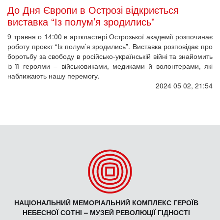
До Дня Європи в Острозі відкриється
виставка “Із полум’я зродились”
9 травня о 14:00 в арткластері Острозької академії розпочинає
роботу проєкт “Із полум’я зродились”. Виставка розповідає про
боротьбу за свободу в російсько-українській війні та знайомить
із її героями – військовиками, медиками й волонтерами, які
наближають нашу перемогу.
2024 05 02, 21:54
НАЦІОНАЛЬНИЙ МЕМОРІАЛЬНИЙ КОМПЛЕКС ГЕРОЇВ
НЕБЕСНОЇ СОТНІ – МУЗЕЙ РЕВОЛЮЦІЇ ГІДНОСТІ