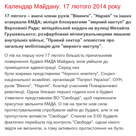
Календар Майдану. 17 лютого 2014 року
17 лютого – вночі члени рухів "Вікинги", "Нарнія" та інших
атакували КМДА; міліція блокуватиме "мирний наступ" до
Верховної Ради; міліцейський кордон на вулиці Михайла
Грушевського; розфарбовані мітингувальницями машини
внутрішніх військ; "Правий сектор" оповістив про
загальну мобілізацію для "мирного наступу".
О пів на першу ночі 17 лютого більшість прихильників
повернення будівлі КМДА Майдану знов увійшли до
приміщення адміністрації. Серед них
були зокрема представники "Чорного комітету", Соціал-
національної асамблеї, організацій "Патріот України", ОУН,
рухів "Вікінги", "Нарнія", Коаліції учасників Помаранчевої
революції. Однак близько першої години ночі в будівлі
з'явилися представники ВО "Свобода", щоб переконати
присутніх звільнити КМДА. О пів на третю нові сили
протестувальників спробували зайти до будівлі, але їх не
пропустили активісти "Свободи". Станом на 3:00 будівля
фактично перейшла під контроль "Свободи", однак нікого
звідти не виганяли, а тому активного протистояння не було.