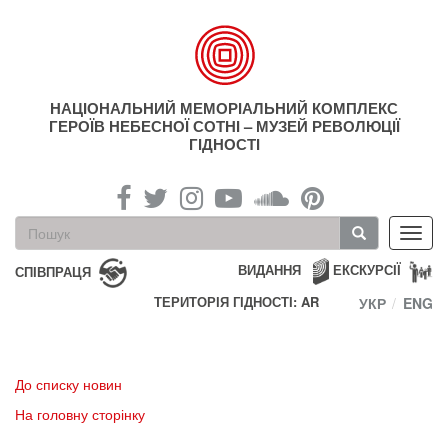
Перейти
до
основного
матеріалу
НАЦІОНАЛЬНИЙ МЕМОРІАЛЬНИЙ КОМПЛЕКС
ГЕРОЇВ НЕБЕСНОЇ СОТНІ – МУЗЕЙ РЕВОЛЮЦІЇ
ГІДНОСТІ
Пошукова
Toggl
форма
navig
Пошук
ВИДАННЯ
ЕКСКУРСІЇ
СПІВПРАЦЯ
ТЕРИТОРІЯ ГІДНОСТІ: AR
УКР
ENG
До списку новин
На головну сторінку