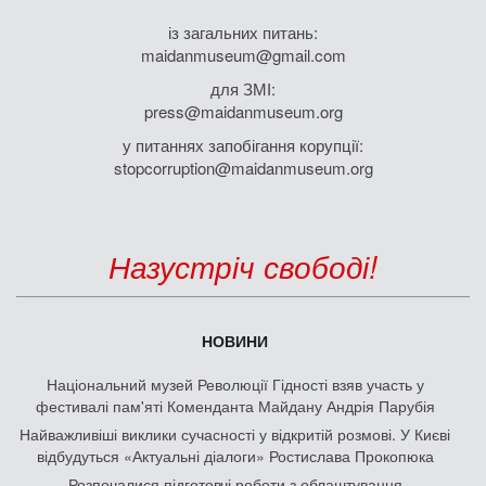
із загальних питань:
maidanmuseum@gmail.com
для ЗМІ:
press@maidanmuseum.org
у питаннях запобігання корупції:
stopcorruption@maidanmuseum.org
Назустріч свободі!
НОВИНИ
Національний музей Революції Гідності взяв участь у
фестивалі пам'яті Коменданта Майдану Андрія Парубія
Найважливіші виклики сучасності у відкритій розмові. У Києві
відбудуться «Актуальні діалоги» Ростислава Прокопюка
Розпочалися підготовчі роботи з облаштування