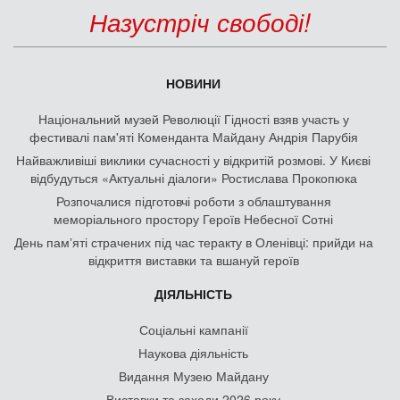
Назустріч свободі!
НОВИНИ
Національний музей Революції Гідності взяв участь у
фестивалі пам'яті Коменданта Майдану Андрія Парубія
Найважливіші виклики сучасності у відкритій розмові. У Києві
відбудуться «Актуальні діалоги» Ростислава Прокопюка
Розпочалися підготовчі роботи з облаштування
меморіального простору Героїв Небесної Сотні
День памʼяті страчених під час теракту в Оленівці: прийди на
відкриття виставки та вшануй героїв
ДІЯЛЬНІСТЬ
Соціальні кампанії
Наукова діяльність
Видання Музею Майдану
Виставки та заходи 2026 року