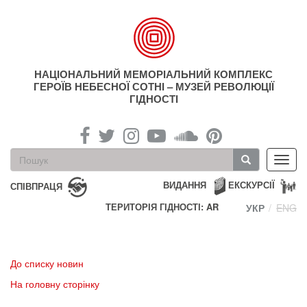
Перейти
до
основного
матеріалу
НАЦІОНАЛЬНИЙ МЕМОРІАЛЬНИЙ КОМПЛЕКС
ГЕРОЇВ НЕБЕСНОЇ СОТНІ – МУЗЕЙ РЕВОЛЮЦІЇ
ГІДНОСТІ
Пошукова
Toggl
форма
navig
Пошук
ВИДАННЯ
ЕКСКУРСІЇ
СПІВПРАЦЯ
ТЕРИТОРІЯ ГІДНОСТІ: AR
УКР
ENG
До списку новин
На головну сторінку