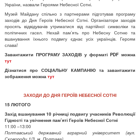
України, назвали Героями Небесної Сотні.
Музей Майдану спільно з партнерами підготував програму
заходів до Дня Героїв Небесної Сотні. Організатори заходів
просять відвідувачів утриматися від партійної символіки та
політичних гасел. Нехай пам’ять про Небесну Сотню та
вшанування їхнього подвигу єднає усіх українців. Героям
слава!
Завантажити ПРОГРАМУ ЗАХОДІВ у форматі PDF можна
тут
Дізнатися про СОЦІАЛЬНУ КАМПАНІЮ та завантажити
зображення можна
тут
ЗАХОДИ ДО ДНЯ ГЕРОЇВ НЕБЕСНОЇ СОТНІ
15 ЛЮТОГО
Захід вшанування 10 річниці подвигу учасників Революції
Гідності та увічнення пам’яті Героїв Небесної Сотні
11:00 –13:00
Полтавський державний аграрний університет (вул.
Сковороди 1/3, м. Полтава)