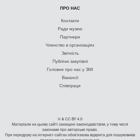
ПРО НАС
Контакти
Ради музею
Партнери
Членство в організаціях
Звітність
Публічні закупівлі
Головне про нас у ЗМІ
Вакансії
Співпраця
© & CC BY 4.0
Матеріали на цьому сайті захищені законодавством, у тому числі
законами про авторське право.
При передруку на iнтернет-сайтах обов’язкова відкрита для пошуковиків
гiперланка на maidanmuseum.org.