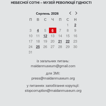
НЕБЕСНОЇ СОТНІ – МУЗЕЙ РЕВОЛЮЦІЇ ГІДНОСТІ
Попер
Наст
Серпень 2026
П
В
С
Ч
П
С
Н
1
2
3
4
5
6
7
8
9
10
11
12
13
14
15
16
17
18
19
20
21
22
23
24
25
26
27
28
29
30
31
із загальних питань:
maidanmuseum@gmail.com
для ЗМІ:
press@maidanmuseum.org
у питаннях запобігання корупції:
stopcorruption@maidanmuseum.org