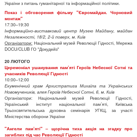
України з питань гуманітарної та інформаційної політики.
Показ і обговорення фільму "Євромайдан. Чорновий
монтаж"
17:30–19:30
Інформаційно-виставковий центр Музею Майдану, майдан
Незалежності, 18/2, 2-й поверх, м. Київ
Організатори:
Національний музей Революції Гідності, Мережа
DOCU/CLUB ГО "Докудейз"
20 ЛЮТОГО
Церемоніал ушанування пам’яті Героїв Небесної Сотні та
учасників Революції Гідності
10:00–12:00
Екуменічний храм Архистратига Михаїла та Українських
Новомучеників, алея Героїв Небесної Сотні, 6, м. Київ
Організатори: Національний музей Революції Гідності,
Український інститут національної пам’яті, Київська
Трьохсвятительська духовна семінарія УГКЦ, за участі
Міністерства оборони України
"Ангели пам’яті" – щорічна тиха акція на згадку про
загиблих під час Революції Гідності