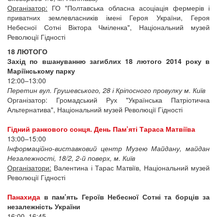
Організатор:
ГО "Полтавська обласна асоціація фермерів і
приватних землевласників імені Героя України, Героя
Небесної Сотні Віктора Чміленка", Національний музей
Революції Гідності
18 ЛЮТОГО
Захід по вшануванню загиблих 18 лютого 2014 року в
Маріїнському парку
12:00–13:00
Перетин вул. Грушевського, 28 і Кріпосного провулку м. Київ
Організатор: Громадський Рух "Українська Патріотична
Альтернатива", Національний музей Революції Гідності
Гідний ранкового сонця. День Пам’яті Тараса Матвіїва
13:00–15:00
Інформаційно-виставковий центр Музею Майдану, майдан
Незалежності, 18/2, 2-й поверх, м. Київ
Організатори:
Валентина і Тарас Матвіїв, Національний музей
Революції Гідності
Панахида
в пам’ять Героїв Небесної Сотні та борців за
незалежність України
16:00–16:45