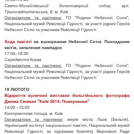
Свято-Михайлівський Золотоверхий собор, вул.
Трьохсвятительська, 8, м. Київ
Організатори та партнери:
ГО "Родини Небесної Сотні",
Національний музей Революції Гідності, за участі рідних Героїв
Небесної Сотні та учасників Революції Гідності
Хода пам’яті
на вшанування Небесної Сотні. Покладання
квітів, запалення лампадок
17:00–18:30
Середмістя Києва
Організатори та партнери:
ГО "Родини Небесної Сотні",
Національний музей Революції Гідності, за участі рідних Героїв
Небесної Сотні та учасників Революції Гідності
19 ЛЮТОГО
Відкриття вуличної виставки бельгійського фотографа
Джима Сюмкая "Київ 2014. Повернення"
14:00 –15:00
Контрактова площа, м. Київ
Організатори та партнери:
мерія міста Льєж (Бельгія),
Український інститут національної пам’яті, Національний музей
Революції Гідності, за підтримки Комітету Верховної Ради