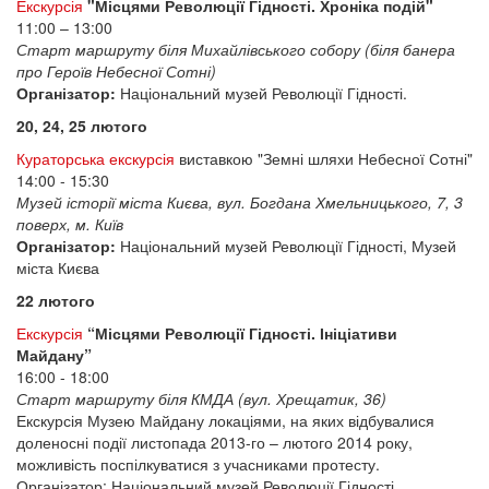
Екскурсія
"Місцями Революції Гідності. Хроніка подій"
11:00 – 13:00
Старт маршруту біля Михайлівського собору (біля банера
про Героїв Небесної Сотні)
Організатор:
Національний музей Революції Гідності.
20, 24, 25 лютого
Кураторська екскурсія
виставкою "Земні шляхи Небесної Сотні"
14:00 - 15:30
Музей історії міста Києва, вул. Богдана Хмельницького, 7, 3
поверх, м. Київ
Організатор:
Національний музей Революції Гідності, Музей
міста Києва
22 лютого
Екскурсія
“Місцями Революції Гідності. Ініціативи
Майдану”
16:00 - 18:00
Старт маршруту біля КМДА (вул. Хрещатик, 36)
Екскурсія Музею Майдану локаціями, на яких відбувалися
доленосні події листопада 2013-го – лютого 2014 року,
можливість поспілкуватися з учасниками протесту.
Організатор:
Національний музей Революції Гідності.