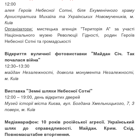
12:00
алея Героїв Небесної Сотні, біля Екуменічного храму
Архистратига Михаїла та Українських Новомучеників, м.
Київ
Організатори:
мистецька агенція "Територія А" за участі
Національного музею Революції Гідності, родин Героїв
Небесної Сотні та громадськості
Відкриття вуличної фотовиставки "Майдан Січ. Так
почалася війна"
12:30–13:30
майдан Незалежності, довкола монумента Незалежності,
м. Київ
Виставка "Земні шляхи Небесної Сотні"
12:00 – 19:00, день відкритих дверей
Музей історії міста Києва, вул. Богдана Хмельницького, 7, 3
поверх, м. Київ
Медіамарафон: 10 років російської агресії. Український
шлях до справедливості. Майдан. Крим. Схід.
Повномасштабне вторгнення.