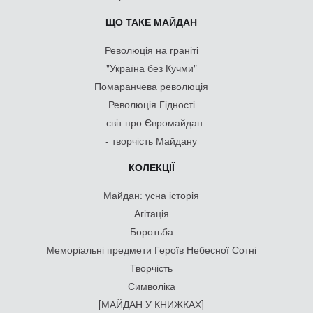
ЩО ТАКЕ МАЙДАН
Революція на граніті
"Україна без Кучми"
Помаранчева революція
Революція Гідності
- світ про Євромайдан
- творчість Майдану
КОЛЕКЦІЇ
Майдан: усна історія
Агітація
Боротьба
Меморіальні предмети Героїв Небесної Сотні
Творчість
Символіка
[МАЙДАН У КНИЖКАХ]