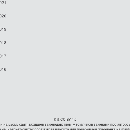
2021
2020
2019
2018
2017
2016
© & CC BY 4.0
и на цьому сайті захищені законодавством, у тому числі законами про авторсь
 на iнтернет-сайтах обов’язкова відкрита для пошуковиків гiперланка на mai