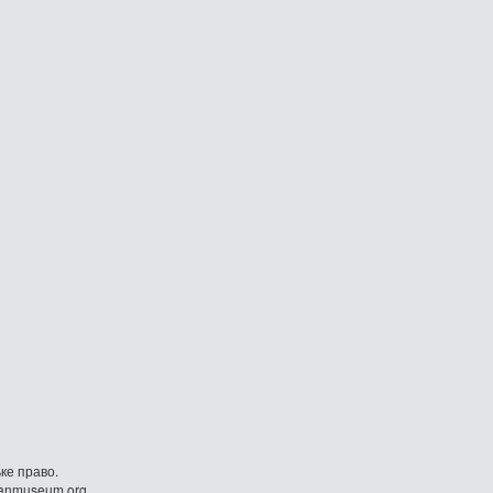
ке право.
danmuseum.org.