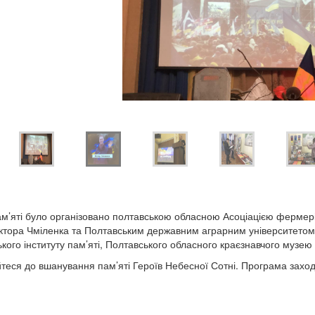
ам’яті було організовано полтавською обласною Асоціацією фермері
іктора Чміленка та Полтавським державним аграрним університетом
ького інституту пам’яті, Полтавського обласного краєзнавчого музе
теся до вшанування пам’яті Героїв Небесної Сотні. Програма заход