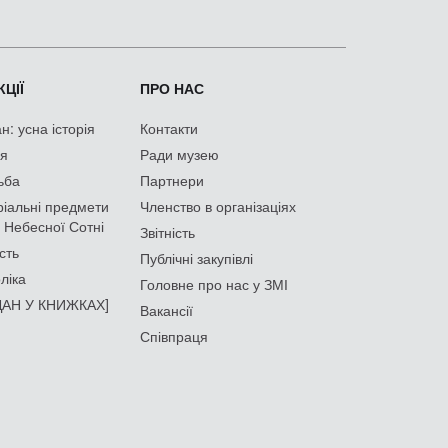
ЦІЇ
ПРО НАС
: усна історія
Контакти
ія
Ради музею
ьба
Партнери
іальні предмети
Членство в організаціях
 Небесної Сотні
Звітність
сть
Публічні закупівлі
ліка
Головне про нас у ЗМІ
АН У КНИЖКАХ]
Вакансії
Співпраця