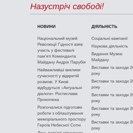
Назустріч свободі!
НОВИНИ
ДІЯЛЬНІСТЬ
Національний музей
Соціальні кампанії
Революції Гідності взяв
Наукова діяльність
участь у фестивалі
Видання Музею
пам'яті Коменданта
Майдану
Майдану Андрія Парубія
Виставки та заходи 
Найважливіші виклики
року
сучасності у відкритій
Виставки та заходи 
розмові. У Києві
року
відбудуться «Актуальні
діалоги» Ростислава
Виставки та заходи 
Прокопюка
року
Розпочалися підготовчі
Виставки та заходи 
роботи з облаштування
року
меморіального простору
Виставки та заходи 
Героїв Небесної Сотні
року
День памʼяті страчених