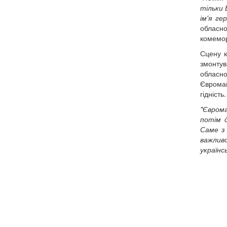
тільки 
ім'я ге
обласно
комемор
Сцену к
змонтув
обласно
Євромайд
гідність
"Єврома
потім д
Саме з 
важливо
українс