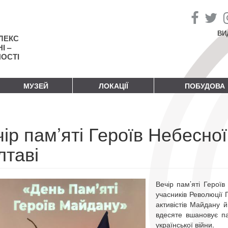
ВИ
ЛЕКС
І –
НОСТІ
МУЗЕЙ
ЛОКАЦІЇ
ПОБУДОВА
ір пам’яті Героїв Небесної
лтаві
Вечір пам’яті Герої
учасників Революції Г
активістів Майдану й
вдесяте вшановує па
української війни.