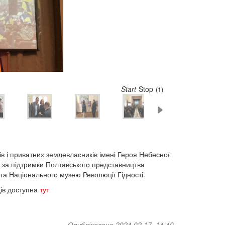
Start
Stop
(5)
в і приватних землевласників імені Героя Небесної
 за підтримки Полтавського представництва
ю та Національного музею Революції Гідності.
ів доступна
тут
Опубліковано 2024 02 17, 14:40