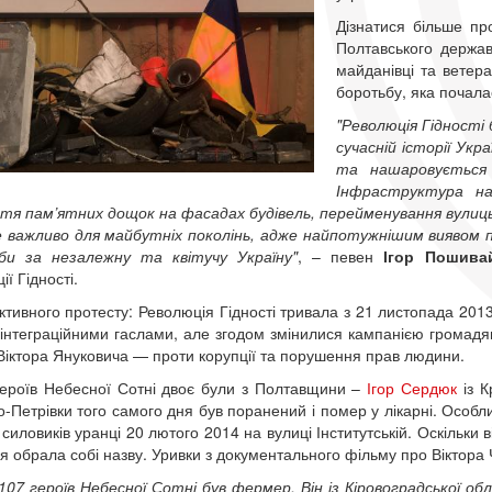
Дізнатися більше про
Полтавського держав
майданівці та ветера
боротьбу, яка почалас
"Революція Гідност
сучасній історії Укр
та нашаровується 
Інфраструктура на
тя пам’ятних дощок на фасадах будівель, перейменування вулиць,
 важливо для майбутніх поколінь, адже найпотужнішим виявом па
би за незалежну та квітучу Україну"
, – певен
Ігор Пошива
ії Гідності.
активного протесту: Революція Гідності тривала з 21 листопада 201
оінтеграційними гаслами, але згодом змінилися кампанією громад
 Віктора Януковича — проти корупції та порушення прав людини.
Героїв Небесної Сотні двоє були з Полтавщини –
Ігор Сердюк
із К
-Петрівки того самого дня був поранений і помер у лікарні. Особл
ь силовиків уранці 20 лютого 2014 на вулиці Інститутській. Оскільки
ія обрала собі назву. Уривки з документального фільму про Віктора 
107 героїв Небесної Сотні був фермер. Він із Кіровоградської обл