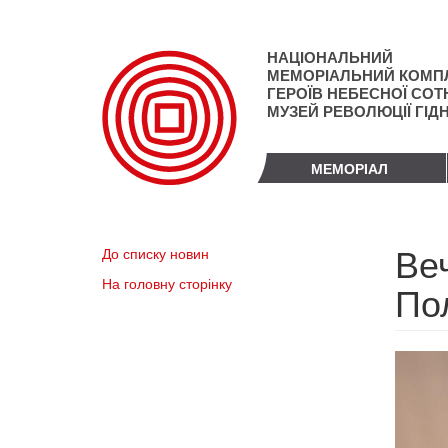
Перейти
до
основного
НАЦІОНАЛЬНИЙ
матеріалу
МЕМОРІАЛЬНИЙ КОМП
ГЕРОЇВ НЕБЕСНОЇ СОТН
МУЗЕЙ РЕВОЛЮЦІЇ ГІД
МЕМОРІАЛ
Веч
До списку новин
На головну сторінку
По