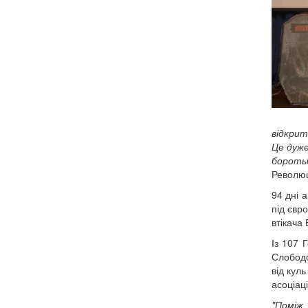
відкрит
Це дуже
бороть
Революц
94 дні 
під євр
втікача
Із 107 
Слободо
від кул
асоціац
"Поміж 