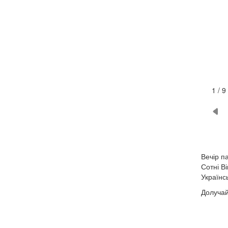
2 / 9
Вечір п
Сотні В
Українс
Долучай