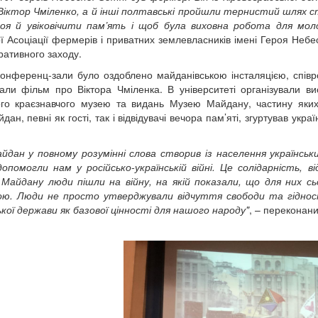
Віктор Чміленко, а й інші полтавські пройшли тернистий шлях 
роя й увіковічити пам’ять і щоб була виховна робота для моло
ї Асоціації фермерів і приватних землевласників імені Героя Небесн
ативного заходу.
онференц-зали було оздоблено майданівською інсталяцією, співро
али фільм про Віктора Чміленка. В університеті організували вис
го краєзнавчого музею та видань Музею Майдану, частину яких
ан, певні як гості, так і відвідувачі вечора пам’яті, згуртував укр
.
йдан у повному розумінні слова створив із населення український
опомогли нам у російсько-українській війні. Це солідарність, в
Майдану люди пішли на війну, на якій показали, що для них с
ю. Люди не просто утверджували відчуття свободи та гідності
ької держави як базової цінності для нашого народу"
, – переконан