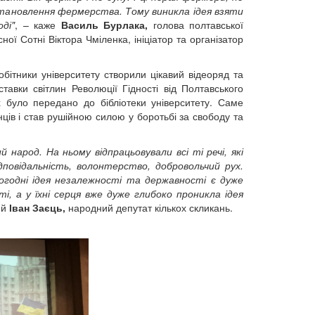
становлення фермерства. Тому виникла ідея взяти
ді"
, – каже
Василь Бурлака,
голова полтавської
ої Сотні Віктора Чміленка, ініціатор та організатор
бітники університету створили цікавий відеоряд та
тавки світлин Революції Гідності від Полтавського
 було передано до бібліотеки університету. Саме
аїнців і став рушійною силою у боротьбі за свободу та
 народ. На ньому відпрацьовували всі ті речі, які
ідповідальність, волонтерство, добровольчий рух.
ьогодні ідея незалежності та державності є дуже
, а у їхні серця вже дуже глибоко проникла ідея
ий
Іван Заєць,
народний депутат кількох скликань.