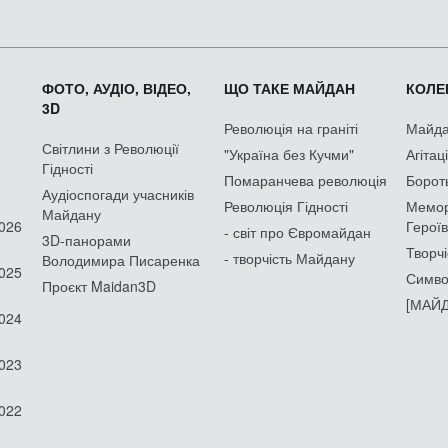
ФОТО, АУДІО, ВІДЕО,
ЩО ТАКЕ МАЙДАН
КОЛЕК
3D
Революція на граніті
Майдан
Світлини з Революції
"Україна без Кучми"
Агітац
Гідності
Помаранчева революція
Борот
Аудіоспогади учасників
Революція Гідності
Мемор
Майдану
2026
Героїв
- світ про Євромайдан
3D-панорами
Творчі
- творчість Майдану
Володимира Писаренка
2025
Симво
Проєкт Maidan3D
[МАЙД
2024
2023
2022