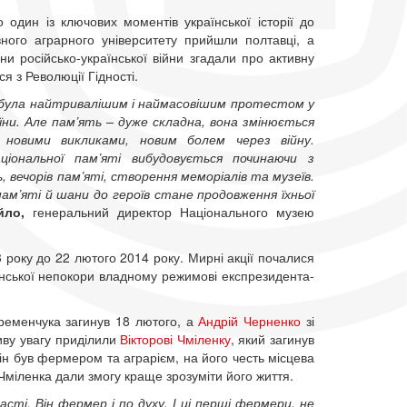
 один із ключових моментів української історії до
ного аграрного університету прийшли полтавці, а
ни російсько-української війни згадали про активну
я з Революції Гідності.
і була найтривалішим і наймасовішим протестом у
аїни. Але пам’ять – дуже складна, вона змінюється
новими викликами, новим болем через війну.
ціональної пам’яті вибудовується починаючи з
 вечорів пам’яті, створення меморіалів та музеїв.
м’яті й шани до героїв стане продовження їхньої
йло,
генеральний директор Національного музею
3 року до 22 лютого 2014 року. Мирні акції почалися
янської непокори владному режимові експрезидента-
ременчука загинув 18 лютого, а
Андрій Черненко
зі
иву увагу приділили
Вікторові Чміленку
, який загинув
 він був фермером та аграрієм, на його честь місцева
Чміленка дали змогу краще зрозуміти його життя.
асті. Він фермер і по духу. І ці перші фермери, не