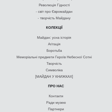
Революція Гідності
- світ про Євромайдан
- творчість Майдану
КОЛЕКЦІЇ
Майдан: усна історія
Агітація
Боротьба
Меморіальні предмети Героїв Небесної Сотні
Творчість
Символіка
[МАЙДАН У КНИЖКАХ]
ПРО НАС
Контакти
Ради музею
Партнери