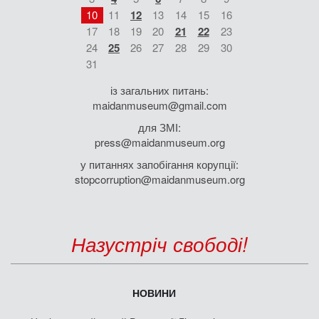
10
11
12
13
14
15
16
17
18
19
20
21
22
23
24
25
26
27
28
29
30
31
із загальних питань:
maidanmuseum@gmail.com
для ЗМІ:
press@maidanmuseum.org
у питаннях запобігання корупції:
stopcorruption@maidanmuseum.org
Назустріч свободі!
НОВИНИ