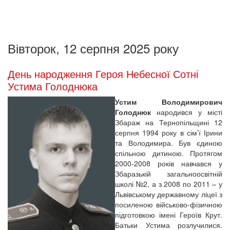
Вівторок, 12 серпня 2025 року
День народження Героя Небесної Сотні
Устима Голоднюка
Устим Володимирович
Голоднюк
народився у місті
Збараж на Тернопільщині 12
серпня 1994 року в сім’ї Ірини
та Володимира. Був єдиною
спільною дитиною. Протягом
2000-2008 років навчався у
Збаразькій загальноосвітній
школі №2, а з 2008 по 2011 – у
Львівському державному ліцеї з
посиленою військово-фізичною
підготовкою імені Героїв Крут.
Батьки Устима розлучилися.