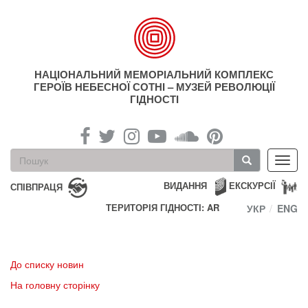
Перейти
до
основного
матеріалу
НАЦІОНАЛЬНИЙ МЕМОРІАЛЬНИЙ КОМПЛЕКС
ГЕРОЇВ НЕБЕСНОЇ СОТНІ – МУЗЕЙ РЕВОЛЮЦІЇ
ГІДНОСТІ
Пошукова
Toggl
форма
navig
Пошук
ВИДАННЯ
ЕКСКУРСІЇ
СПІВПРАЦЯ
ТЕРИТОРІЯ ГІДНОСТІ: AR
УКР
ENG
До списку новин
На головну сторінку