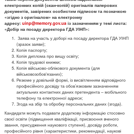
електронних копій (скан-копій) оригіналів паперових
документів, завірених особистим підписом та позначкою
«згідно з оригіналом» на електронну
адресу:
uinp@memory.gov.ua
із зазначенням у темі листа:
«Добір на посаду директора ГДА УІНП»:
Заява на участь у доборі на посаду директора ГДА УІНП
(зразок заяви);
Копія паспорту;
Копія диплома про вищу освіту;
Копія трудової книжки;
Копія військово-облікового документа (для
військовозобов'язаних);
Резюме у довільній формі, із висвітленням відповідного
професійного досвіду та обов’язковим зазначенням
актуальних контактних даних претендента – мобільного
телефону та електронної адреси;
Згода на збір та обробку персональних даних (згода).
Кандидати можуть подавати додаткову інформацію стосовно
своєї освіти (підвищення кваліфікації, присвоєння вченого
звання, присудження наукового ступеня), досвіду роботи,
професійного рівня (характеристики, рекомендації, наукові