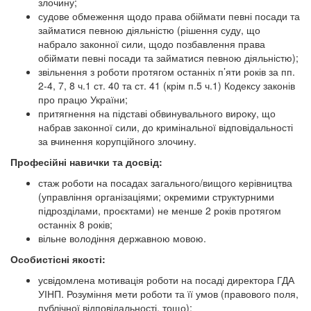
злочину;
судове обмеження щодо права обіймати певні посади та
займатися певною діяльністю (рішення суду, що
набрало законної сили, щодо позбавлення права
обіймати певні посади та займатися певною діяльністю);
звільнення з роботи протягом останніх п’яти років за пп.
2-4, 7, 8 ч.1 ст. 40 та ст. 41 (крім п.5 ч.1) Кодексу законів
про працю України;
притягнення на підставі обвинувального вироку, що
набрав законної сили, до кримінальної відповідальності
за вчинення корупційного злочину.
Професійні навички та досвід:
стаж роботи на посадах загального/вищого керівництва
(управління організаціями; окремими структурними
підрозділами, проєктами) не менше 2 років протягом
останніх 8 років;
вільне володіння державною мовою.
Особистісні якості:
усвідомлена мотивація роботи на посаді директора ГДА
УІНП. Розуміння мети роботи та її умов (правового поля,
публічної відповідальності, тощо);