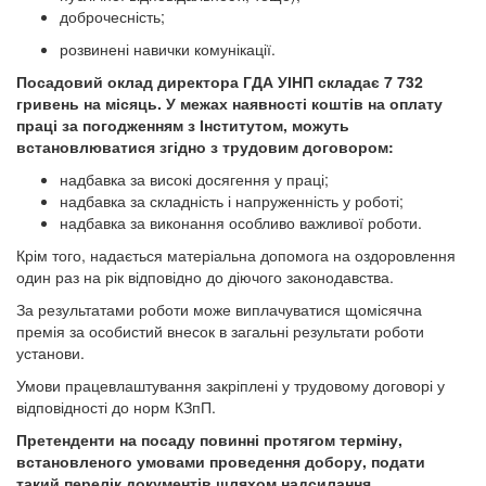
доброчесність;
розвинені навички комунікації.
Посадовий оклад директора ГДА УІНП складає 7 732
гривень на місяць. У межах наявності коштів на оплату
праці за погодженням з Інститутом, можуть
встановлюватися згідно з трудовим договором:
надбавка за високі досягення у праці;
надбавка за складність і напруженність у роботі;
надбавка за виконання особливо важливої роботи.
Крім того, надається матеріальна допомога на оздоровлення
один раз на рік відповідно до діючого законодавства.
За результатами роботи може виплачуватися щомісячна
премія за особистий внесок в загальні результати роботи
установи.
Умови працевлаштування закріплені у трудовому договорі у
відповідності до норм КЗпП.
Претенденти на посаду повинні протягом терміну,
встановленого умовами проведення добору, подати
такий перелік документів шляхом надсилання