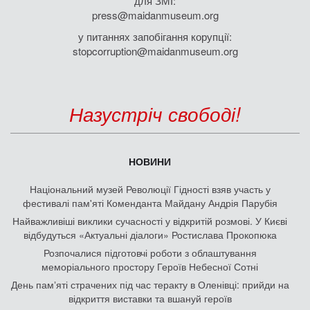
для ЗМІ:
press@maidanmuseum.org
у питаннях запобігання корупції:
stopcorruption@maidanmuseum.org
Назустріч свободі!
НОВИНИ
Національний музей Революції Гідності взяв участь у
фестивалі пам'яті Коменданта Майдану Андрія Парубія
Найважливіші виклики сучасності у відкритій розмові. У Києві
відбудуться «Актуальні діалоги» Ростислава Прокопюка
Розпочалися підготовчі роботи з облаштування
меморіального простору Героїв Небесної Сотні
День памʼяті страчених під час теракту в Оленівці: прийди на
відкриття виставки та вшануй героїв