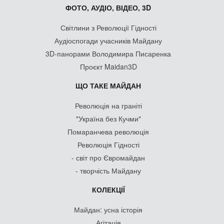
ФОТО, АУДІО, ВІДЕО, 3D
Світлини з Революції Гідності
Аудіоспогади учасників Майдану
3D-панорами Володимира Писаренка
Проєкт Maidan3D
ЩО ТАКЕ МАЙДАН
Революція на граніті
"Україна без Кучми"
Помаранчева революція
Революція Гідності
- світ про Євромайдан
- творчість Майдану
КОЛЕКЦІЇ
Майдан: усна історія
Агітація