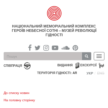
Перейти
до
основного
матеріалу
НАЦІОНАЛЬНИЙ МЕМОРІАЛЬНИЙ КОМПЛЕКС
ГЕРОЇВ НЕБЕСНОЇ СОТНІ – МУЗЕЙ РЕВОЛЮЦІЇ
ГІДНОСТІ
Пошукова
Toggl
форма
navig
Пошук
ВИДАННЯ
ЕКСКУРСІЇ
СПІВПРАЦЯ
ТЕРИТОРІЯ ГІДНОСТІ: AR
УКР
ENG
До списку новин
На головну сторінку