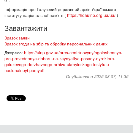
01.
Інформація про Галузевий державний архів Українського
інституту національної пам’яті (
https://hdauinp.org.ua/ua/
)
Завантажити
Зразок заяви
Зразок згоди на збір та обробку персональних даних
Джерело:
https://uinp.gov.ua/pres-centr/novyny/ogoloshennya-
pro-provedennya-doboru-na-zaynyattya-posady-dyrektora-
galuzevogo-derzhavnogo-arhivu-ukrayinskogo-instytutu-
nacionalnoyi-pamyati
Опубліковано 2025 08 07, 11:35