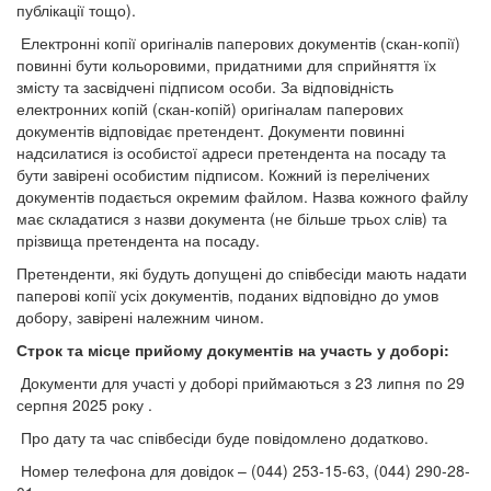
публікації тощо).
Електронні копії оригіналів паперових документів (скан-копії)
повинні бути кольоровими, придатними для сприйняття їх
змісту та засвідчені підписом особи. За відповідність
електронних копій (скан-копій) оригіналам паперових
документів відповідає претендент. Документи повинні
надсилатися із особистої адреси претендента на посаду та
бути завірені особистим підписом. Кожний із перелічених
документів подається окремим файлом. Назва кожного файлу
має складатися з назви документа (не більше трьох слів) та
прізвища претендента на посаду.
Претенденти, які будуть допущені до співбесіди мають надати
паперові копії усіх документів, поданих відповідно до умов
добору, завірені належним чином.
Строк та місце прийому документів на участь у доборі:
Документи для участі у доборі приймаються з 23 липня по 29
серпня 2025 року .
Про дату та час співбесіди буде повідомлено додатково.
Номер телефона для довідок – (044) 253-15-63, (044) 290-28-