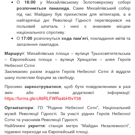
О
16:00
у Михайлівському Золотоверхому соборі
розпочнеться панахида
. Саме Михайлівський собор
під час Майдану був прихистком для мітингарів, а в
найгарячіші дні Революції Гідності перетворився на
польовий шпиталь і нині є знаковим місцем
національного спротиву.
О
17:00
розпочнуться
хода пам’яті
, покладання квітів та
запалення лампадок.
Маршрут
: Михайлівська площа – вулиця Трьохсвятительська
– Європейська площа – вулиця Хрещатик – алея Героїв
Небесної Сотні
Закликаємо разом згадати Героїв Небесної Сотні й віддати
шану полеглим борцям за свободу.
Просимо
зареєструватися
, щоб бути повідомленими в разі
змін або появи додаткової інформації:
https://forms.gle/cA9RLFWRa4bH5vY38
Організатори
: ГО "Родини Небесної Сотн", Національний
музей Революції Гідності. За участі рідних Героїв Небесної
Сотні та учасників Революції Гідності.
Найближчі
укриття
: станція метро “Майдан Незалежності”,
підземні переходи на Європейській площі.