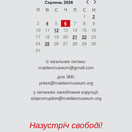
Попер
Наст
Серпень 2026
П
В
С
Ч
П
С
Н
1
2
3
4
5
6
7
8
9
10
11
12
13
14
15
16
17
18
19
20
21
22
23
24
25
26
27
28
29
30
31
із загальних питань:
maidanmuseum@gmail.com
для ЗМІ:
press@maidanmuseum.org
у питаннях запобігання корупції:
stopcorruption@maidanmuseum.org
Назустріч свободі!