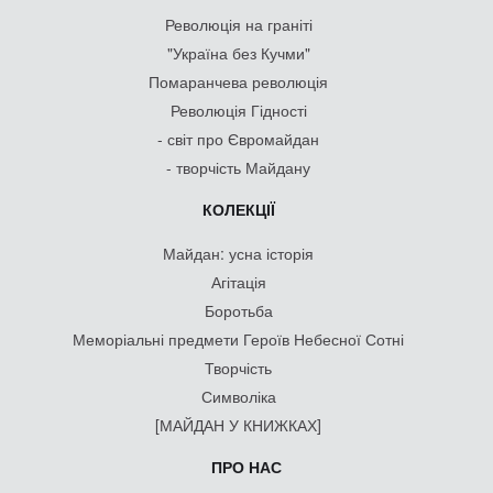
Революція на граніті
"Україна без Кучми"
Помаранчева революція
Революція Гідності
- світ про Євромайдан
- творчість Майдану
КОЛЕКЦІЇ
Майдан: усна історія
Агітація
Боротьба
Меморіальні предмети Героїв Небесної Сотні
Творчість
Символіка
[МАЙДАН У КНИЖКАХ]
ПРО НАС