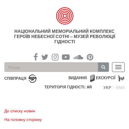
Перейти
до
основного
матеріалу
НАЦІОНАЛЬНИЙ МЕМОРІАЛЬНИЙ КОМПЛЕКС
ГЕРОЇВ НЕБЕСНОЇ СОТНІ – МУЗЕЙ РЕВОЛЮЦІЇ
ГІДНОСТІ
Пошукова
Toggl
форма
navig
Пошук
ВИДАННЯ
ЕКСКУРСІЇ
СПІВПРАЦЯ
ТЕРИТОРІЯ ГІДНОСТІ: AR
УКР
ENG
До списку новин
На головну сторінку