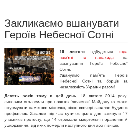
Закликаємо вшанувати
Героїв Небесної Сотні
18 лютого
відбудеться
хода
пам’яті та панахида
на
вшанування Героїв Небесної
Сотні.
Ушануймо пам’ять Героїв
Небесної Сотні та борців за
незалежність України разом!
Десять років тому в цей день
, 18 лютого 2014 року,
силовики оголосили про початок "зачистки" Майдану та стали
штурмувати наметове містечко, пізно ввечері запалав Будинок
профспілок. Загалом під час сутичок цього дня загинули 17
учасників протесту, ще 14 отримали смертельні поранення й
ушкодження, від яких померли наступного дня або пізніше.