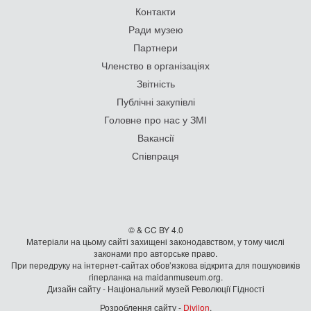
Контакти
Ради музею
Партнери
Членство в організаціях
Звітність
Публічні закупівлі
Головне про нас у ЗМІ
Вакансії
Співпраця
© & CC BY 4.0
Матеріали на цьому сайті захищені законодавством, у тому числі
законами про авторське право.
При передруку на iнтернет-сайтах обов’язкова відкрита для пошуковиків
гiперланка на maidanmuseum.org.
Дизайн сайту - Національний музей Революції Гідності
Розроблення сайту -
Divilon
.