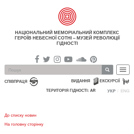
Перейти
до
основного
матеріалу
НАЦІОНАЛЬНИЙ МЕМОРІАЛЬНИЙ КОМПЛЕКС
ГЕРОЇВ НЕБЕСНОЇ СОТНІ – МУЗЕЙ РЕВОЛЮЦІЇ
ГІДНОСТІ
Пошукова
Toggl
форма
navig
Пошук
ВИДАННЯ
ЕКСКУРСІЇ
СПІВПРАЦЯ
ТЕРИТОРІЯ ГІДНОСТІ: AR
УКР
ENG
До списку новин
На головну сторінку