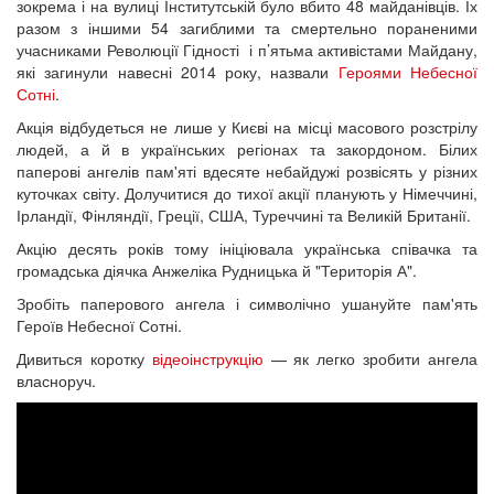
зокрема і на вулиці Інститутській було вбито 48 майданівців. Їх
разом з іншими 54 загиблими та смертельно пораненими
учасниками Революції Гідності і п’ятьма активістами Майдану,
які загинули навесні 2014 року, назвали
Героями Небесної
Сотні
.
Акція відбудеться не лише у Києві на місці масового розстрілу
людей, а й в українських регіонах та закордоном. Білих
паперові ангелів пам'яті вдесяте небайдужі розвісять у різних
куточках світу. Долучитися до тихої акції планують у Німеччині,
Ірландії, Фінляндії, Греції, США, Туреччині та Великій Британії.
Акцію десять років тому ініціювала українська співачка та
громадська діячка Анжеліка Рудницька й "Територія А".
Зробіть паперового ангела і символічно ушануйте пам'ять
Героїв Небесної Сотні.
Дивиться коротку
відеоінструкцію
— як легко зробити ангела
власноруч.