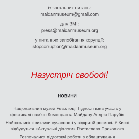
із загальних питань:
maidanmuseum@gmail.com
для ЗМІ:
press@maidanmuseum.org
у питаннях запобігання корупції:
stopcorruption@maidanmuseum.org
Назустріч свободі!
НОВИНИ
Національний музей Революції Гідності взяв участь у
фестивалі пам'яті Коменданта Майдану Андрія Парубія
Найважливіші виклики сучасності у відкритій розмові. У Києві
відбудуться «Актуальні діалоги» Ростислава Прокопюка
Розпочалися підготовчі роботи з облаштування