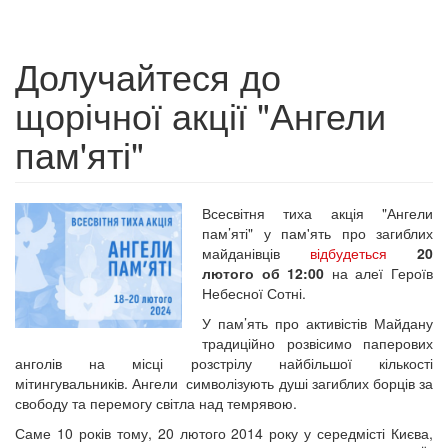
Долучайтеся до
щорічної акції "Ангели
пам'яті"
Всесвітня тиха акція "Ангели
пам’яті" у пам'ять про загиблих
майданівців
відбудеться
20
лютого об 12:00
на алеї Героїв
Небесної Сотні.
У пам’ять про активістів Майдану
традиційно розвісимо паперових
анголів на місці розстрілу найбільшої кількості
мітингувальників. Ангели символізують душі загиблих борців за
свободу та перемогу світла над темрявою.
Саме 10 років тому, 20 лютого 2014 року у середмісті Києва,