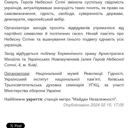
Смерть Героїв Небесної Сотні змінила суспільну свідомість
українців, актуалізувавши значущість таких понять, як право на
самовизначення, гідність, свобода, суверенність держави,
демократія, європейський вибір.
Організатори заходів просять відвідувачів утриматися від
партійної символіки й політичних гасел. Нехай пам’ять про
Небесну Сотню та вшанування їхнього подвигу єднають усіх
українців.
Захід відбудеться поблизу Екуменічного храму Архистратига
Михаїла та Українських Новомучеників
(алея Героїв Небесної
Сотні, 4, м. Київ).
Організатори
: Національний музей Революції Гідності,
Український інститут національної пам’яті, Київська
Трьохсвятительська духовна семінарія УГКЦ, за участі
Міністерства оборони України
Найближче
укриття
: станція метро "Майдан Незалежності".
Опубліковано 2024 02 15, 17:05