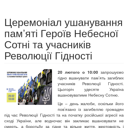
Церемоніал ушанування
пам’яті Героїв Небесної
Сотні та учасників
Революції Гідності
20 лютого о 10:00
запрошуємо
гідно вшанувати пам’ять загиблих
учасників Революції Гідності.
Цьогоріч удесяте Україна
вшановуватиме Небесну Сотню.
Це – день жалоби, оскільки його
пов’язано із загибеллю громадян
під час Революції Гідності та на початку російської агресії на
сході України, але водночас він закликає вшановувати не
смерть, а боротьбу за гідне та вільне життя, жертовність і