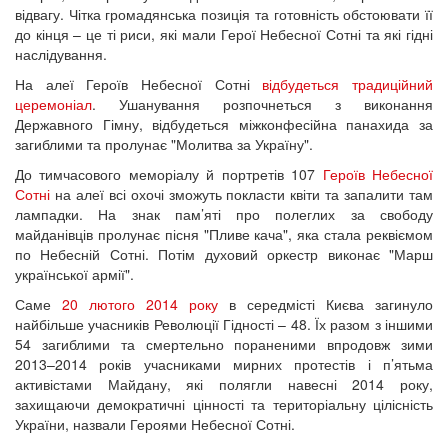
відвагу. Чітка громадянська позиція та готовність обстоювати її
до кінця – це ті риси, які мали Герої Небесної Сотні та які гідні
наслідування.
На алеї Героїв Небесної Сотні
відбудеться традиційний
церемоніал
. Ушанування розпочнеться з виконання
Державного Гімну, відбудеться міжконфесійна панахида за
загиблими та пролунає "Молитва за Україну".
До тимчасового меморіалу й портретів 107
Героїв Небесної
Сотні
на алеї всі охочі зможуть покласти квіти та запалити там
лампадки. На знак пам’яті про полеглих за свободу
майданівців пролунає пісня "Пливе кача", яка стала реквіємом
по Небесній Сотні. Потім духовий оркестр виконає "Марш
української армії".
Саме
20 лютого 2014 року
в середмісті Києва загинуло
найбільше учасників Революції Гідності – 48. Їх разом з іншими
54 загиблими та смертельно пораненими впродовж зими
2013–2014 років учасниками мирних протестів і п’ятьма
активістами Майдану, які полягли навесні 2014 року,
захищаючи демократичні цінності та територіальну цілісність
України, назвали Героями Небесної Сотні.