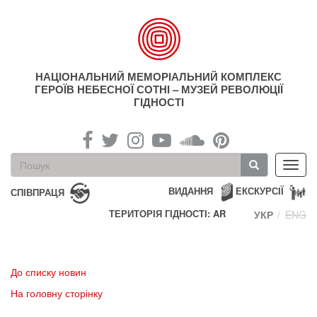
Перейти
до
основного
матеріалу
НАЦІОНАЛЬНИЙ МЕМОРІАЛЬНИЙ КОМПЛЕКС
ГЕРОЇВ НЕБЕСНОЇ СОТНІ – МУЗЕЙ РЕВОЛЮЦІЇ
ГІДНОСТІ
Пошукова
Toggl
форма
navig
Пошук
ВИДАННЯ
ЕКСКУРСІЇ
СПІВПРАЦЯ
ТЕРИТОРІЯ ГІДНОСТІ: AR
УКР
ENG
До списку новин
На головну сторінку