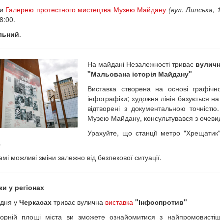
ти
Галерею протестного мистецтва Музею Майдану
(вул. Липська, 1
8:00.
ільний
.
На майдані Незалежності триває
вуличн
"Мальована історія Майдану"
Виставка створена на основі графіч
інфографіки; художня лінія базується 
відтворені з документальною точністю
Музею Майдану, консультувався з очеви
Урахуйте, що станції метро "Хрещатик
.
амі можливі зміни залежно від безпекової ситуації.
и у регіонах
удня у
Черкасах
триває вулична
виставка
"Інфоспротив"
орній площі міста ви зможете ознайомитися з найпромовистіш