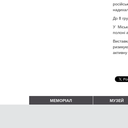
російськ
надихал
До 8 гр
У Міськ
полоні 
Виставк
ризикую
активну
МЕМОРІАЛ
МУЗЕЙ