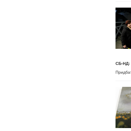
СБ-НД:
Придбат