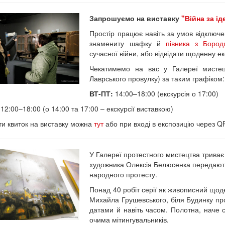
Запрошуємо на виставку
"Війна за ід
Простір працює навіть за умов відключе
знамениту шафку й
півника з Бород
сучасної війни, або відвідати щоденну ек
Чекатимемо на вас у Галереї мистецт
Лаврського провулку) за таким графіком:
ВТ-ПТ:
14:00–18:00 (екскурсія о 17:00)
12:00–18:00 (о 14:00 та 17:00 – екскурсії виставкою)
и квиток на виставку можна
тут
або при вході в експозицію через Q
У Галереї протестного мистецтва триває
художника Олексія Белюсенка передают
народного протесту.
Понад 40 робіт серії як живописний щоде
Михайла Грушевського, біля Будинку пр
датами й навіть часом. Полотна, наче 
очима мітингувальників.