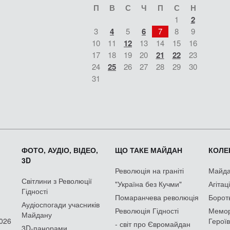
П
В
С
Ч
П
С
Н
1
2
3
4
5
6
7
8
9
10
11
12
13
14
15
16
17
18
19
20
21
22
23
24
25
26
27
28
29
30
31
ФОТО, АУДІО, ВІДЕО,
ЩО ТАКЕ МАЙДАН
КОЛЕК
3D
Революція на граніті
Майдан
Світлини з Революції
"Україна без Кучми"
Агітац
Гідності
Помаранчева революція
Борот
Аудіоспогади учасників
Революція Гідності
Мемор
Майдану
2026
Героїв
- світ про Євромайдан
3D-панорами