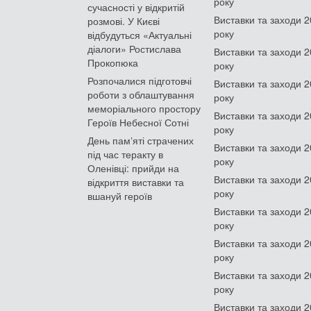
року
сучасності у відкритій
Виставки та заходи 
розмові. У Києві
року
відбудуться «Актуальні
діалоги» Ростислава
Виставки та заходи 
Прокопюка
року
Розпочалися підготовчі
Виставки та заходи 
роботи з облаштування
року
меморіального простору
Виставки та заходи 
Героїв Небесної Сотні
року
День памʼяті страчених
Виставки та заходи 
під час теракту в
року
Оленівці: прийди на
Виставки та заходи 
відкриття виставки та
року
вшануй героїв
Виставки та заходи 
року
Виставки та заходи 
року
Виставки та заходи 
року
Виставки та заходи 