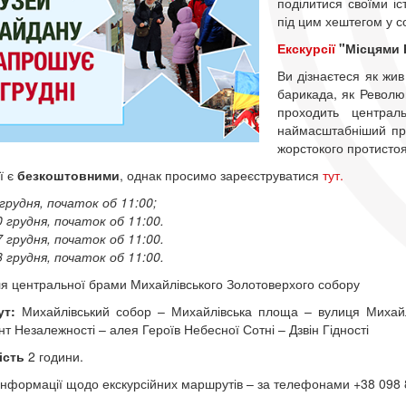
поділитися своїми і
під цим хештегом у с
Екскурсії
"Місцями Р
Ви дізнаєтеся як жи
барикада, як Революц
проходить централ
наймасштабніший прот
жорстокого протистоя
ї є
безкоштовними
, однак просимо зареєструватися
тут.
 грудня, початок об 11:00;
0 грудня, початок об 11:00.
7 грудня, початок об 11:00.
3 грудня, початок об 11:00.
я центральної брами Михайлівського Золотоверхого собору
т:
Михайлівський собор – Михайлівська площа – вулиця Михайл
т Незалежності – алея Героїв Небесної Сотні – Дзвін Гідності
ість
2 години.
інформації щодо екскурсійних маршрутів – за телефонами +38 098 88