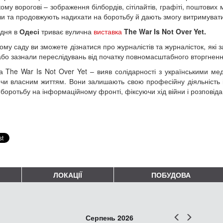
ому ворогові – зображення білбордів, сітілайтів, графіті, поштових м
и та продовжують надихати на боротьбу й дають змогу витримувати
удня в
Одесі
триває вулична
виставка
The War Is Not Over Yet.
ому саду ви зможете дізнатися про журналістів та журналісток, які 
або зазнали переслідувань від початку повномасштабного вторгненн
а The War Is Not Over Yet – вияв солідарності з українськими ме
чи власним життям. Вони залишають свою професійну діяльність і
 боротьбу на інформаційному фронті, фіксуючи хід війни і розповіда
ЛОКАЦІЇ
ПОБУДОВА
Попер
Наст
Серпень 2026