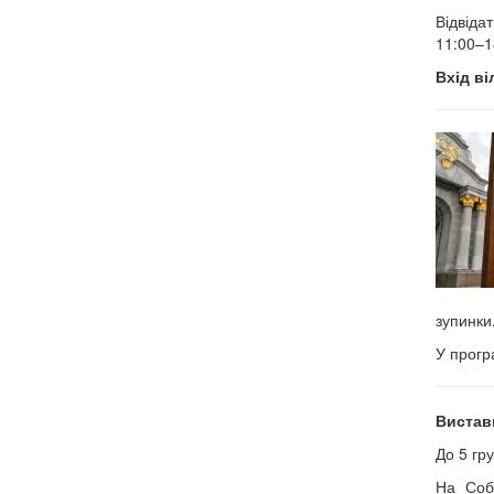
Відвіда
11:00–1
Вхід в
зупинки
У прогр
Виставк
До 5 гр
На Соб