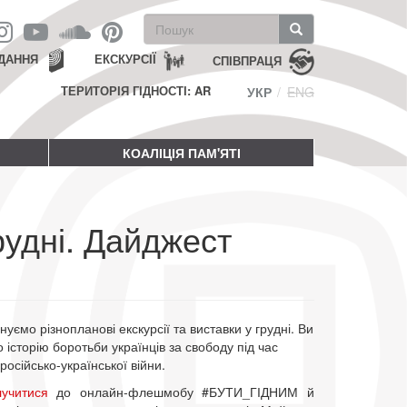
Пошукова
форма
Пошук
ДАННЯ
ЕКСКУРСІЇ
СПІВПРАЦЯ
ТЕРИТОРІЯ ГІДНОСТІ: AR
УКР
ENG
КОАЛІЦІЯ ПАМ'ЯТІ
удні. Дайджест
уємо різнопланові екскурсії та виставки у грудні. Ви
 історію боротьби українців за свободу під час
 російсько-української війни.
лучитися
до онлайн-флешмобу #БУТИ_ГІДНИМ й