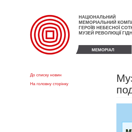
Перейти
до
основного
НАЦІОНАЛЬНИЙ
матеріалу
МЕМОРІАЛЬНИЙ КОМП
ГЕРОЇВ НЕБЕСНОЇ СОТН
МУЗЕЙ РЕВОЛЮЦІЇ ГІД
МЕМОРІАЛ
Му
До списку новин
На головну сторінку
под