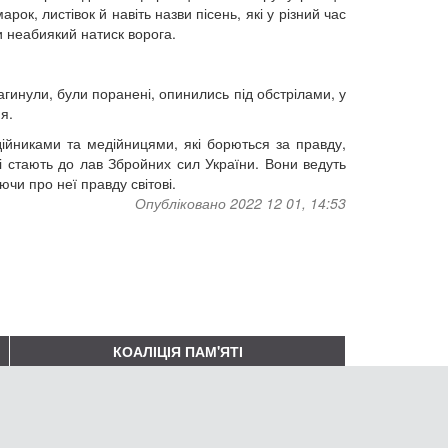
арок, листівок й навіть назви пісень, які у різний час
 неабиякий натиск ворога.
загинули, були поранені, опинились під обстрілами, у
я.
дійниками та медійницями, які борються за правду,
 стають до лав Збройних сил України. Вони ведуть
ючи про неї правду світові.
Опубліковано 2022 12 01, 14:53
КОАЛІЦІЯ ПАМ'ЯТІ