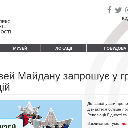
ВИ
ЛЕКС
І –
НОСТІ
МУЗЕЙ
ЛОКАЦІЇ
ПОБУДОВА
зей Майдану запрошує у гр
ій
До вашої уваги пропон
дізнаєтеся більше про
Революції Гідності та
Закликаємо усіх
до