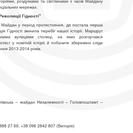
сторіями, роздумами та світлинами з часів Майдану
оціальних мережах.
еволюції Гідності"
в Майдан у період протистояння, де постала перша
ія Гідності змінила перебіг нашої історії. Маршрут
ьними вулицями столиці, на яких розгортався
ест у новітній історії й побачите збережені сліди
ння 2013-2014 років.
івська – майдан Незалежності – Головпоштамт –
8 27 69, +38 096 2842 807 (Вікторія)