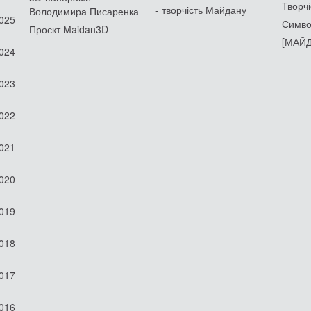
Творчі
- творчість Майдану
Володимира Писаренка
2025
Симво
Проєкт Maidan3D
[МАЙД
2024
2023
2022
2021
2020
2019
2018
2017
2016