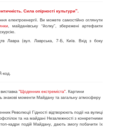
ентичність. Сила опірності культури".
ння електроенергії. Ви можете самостійно оглянути
янки
, майданівську “йолку”, збережені артефакти
скурсію.
в Лавра (вул. Лаврська, 7-Б, Київ. Вхід з боку
R-код.
 виставка
"Щоденник екстреміста"
. Картини
ь знакові моменти Майдану та загальну атмосферу
нник Революції Гідності відтворюють події на вулиці
офспілок та на майдані Незалежності з конкретними
стоп-кадри подій Майдану, дають змогу побачити їх