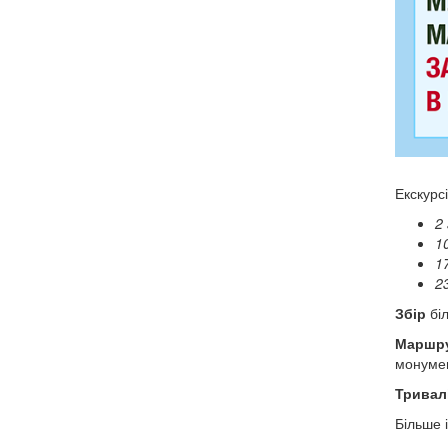
Екскурсі
2
1
1
2
Збір
біл
Маршру
монумен
Тривал
Більше 