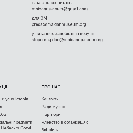
із загальних питань:
maidanmuseum@gmail.com
для ЗМІ:
press@maidanmuseum.org
у питаннях запобігання корупції:
stopcorruption@maidanmuseum.org
ЦІЇ
ПРО НАС
: усна історія
Контакти
ія
Ради музею
ьба
Партнери
іальні предмети
Членство в організаціях
 Небесної Сотні
Звітність