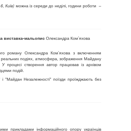
6, Київ)
можна із середи до неділі, години роботи –
а виставка-мальопис
Олександра Ком’яхова
ного роману Олександра Ком’яхова з включенням
на реальних подіях, атмосфера, зображення Майдану
. У процесі створення автор працював із архівом
дцями подій.
" і "Майдан Незалежності" поїзди проїжджають без
ими прикладами інформаційного опору українців