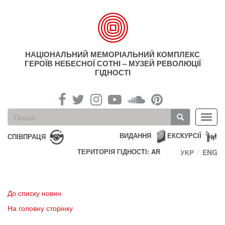
Перейти
до
основного
матеріалу
НАЦІОНАЛЬНИЙ МЕМОРІАЛЬНИЙ КОМПЛЕКС
ГЕРОЇВ НЕБЕСНОЇ СОТНІ – МУЗЕЙ РЕВОЛЮЦІЇ
ГІДНОСТІ
Пошукова
Toggl
форма
navig
Пошук
ВИДАННЯ
ЕКСКУРСІЇ
СПІВПРАЦЯ
ТЕРИТОРІЯ ГІДНОСТІ: AR
УКР
ENG
До списку новин
На головну сторінку