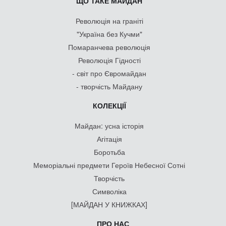
ЩО ТАКЕ МАЙДАН
Революція на граніті
"Україна без Кучми"
Помаранчева революція
Революція Гідності
- світ про Євромайдан
- творчість Майдану
КОЛЕКЦІЇ
Майдан: усна історія
Агітація
Боротьба
Меморіальні предмети Героїв Небесної Сотні
Творчість
Символіка
[МАЙДАН У КНИЖКАХ]
ПРО НАС