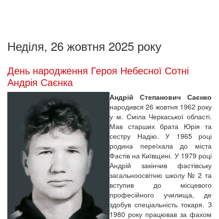
Неділя, 26 жовтня 2025 року
День народження Героя Небесної Сотні
Андрія Саєнка
Андрій Степанович Саєнко
народився 26 жовтня 1962 року
у м. Сміла Черкаської області.
Мав старших брата Юрія та
сестру Надію. У 1965 році
родина переїхала до міста
Фастів на Київщині. У 1979 році
Андрій закінчив фастівську
загальноосвітню школу № 2 та
вступив до місцевого
професійного училища, де
здобув спеціальність токаря. З
1980 року працював за фахом