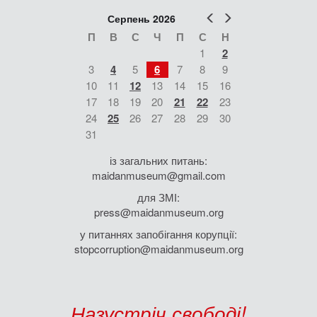
Попер
Наст
Серпень 2026
П
В
С
Ч
П
С
Н
1
2
3
4
5
6
7
8
9
10
11
12
13
14
15
16
17
18
19
20
21
22
23
24
25
26
27
28
29
30
31
із загальних питань:
maidanmuseum@gmail.com
для ЗМІ:
press@maidanmuseum.org
у питаннях запобігання корупції:
stopcorruption@maidanmuseum.org
Назустріч свободі!