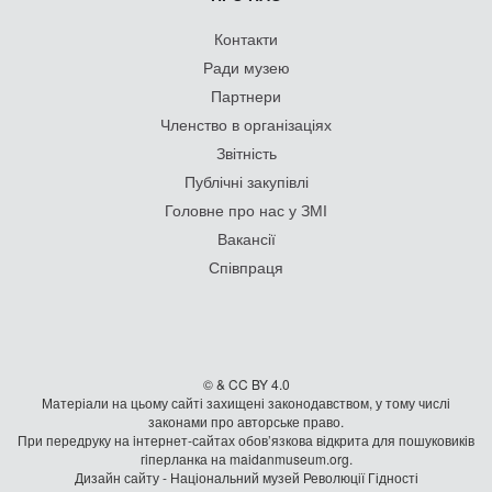
Контакти
Ради музею
Партнери
Членство в організаціях
Звітність
Публічні закупівлі
Головне про нас у ЗМІ
Вакансії
Співпраця
© & CC BY 4.0
Матеріали на цьому сайті захищені законодавством, у тому числі
законами про авторське право.
При передруку на iнтернет-сайтах обов’язкова відкрита для пошуковиків
гiперланка на maidanmuseum.org.
Дизайн сайту - Національний музей Революції Гідності