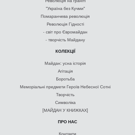
Революція на граніті
"Україна без Кучми"
Помаранчева революція
Революція Гідності
- світ про Євромайдан
- творчість Майдану
КОЛЕКЦІЇ
Майдан: усна історія
Агітація
Боротьба
Меморіальні предмети Героїв Небесної Сотні
Творчість
Символіка
[МАЙДАН У КНИЖКАХ]
ПРО НАС
Контакти