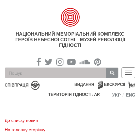
Перейти
до
основного
матеріалу
НАЦІОНАЛЬНИЙ МЕМОРІАЛЬНИЙ КОМПЛЕКС
ГЕРОЇВ НЕБЕСНОЇ СОТНІ – МУЗЕЙ РЕВОЛЮЦІЇ
ГІДНОСТІ
Пошукова
Toggl
форма
navig
Пошук
ВИДАННЯ
ЕКСКУРСІЇ
СПІВПРАЦЯ
ТЕРИТОРІЯ ГІДНОСТІ: AR
УКР
ENG
До списку новин
На головну сторінку