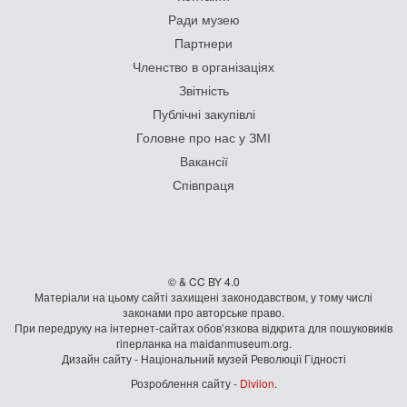
Ради музею
Партнери
Членство в організаціях
Звітність
Публічні закупівлі
Головне про нас у ЗМІ
Вакансії
Співпраця
© & CC BY 4.0
Матеріали на цьому сайті захищені законодавством, у тому числі
законами про авторське право.
При передруку на iнтернет-сайтах обов’язкова відкрита для пошуковиків
гiперланка на maidanmuseum.org.
Дизайн сайту - Національний музей Революції Гідності
Розроблення сайту -
Divilon
.