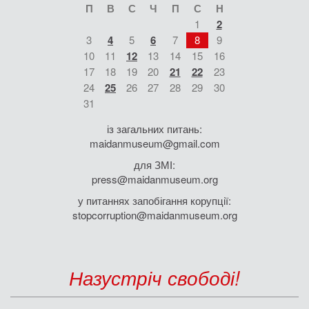
П
В
С
Ч
П
С
Н
1
2
3
4
5
6
7
8
9
10
11
12
13
14
15
16
17
18
19
20
21
22
23
24
25
26
27
28
29
30
31
із загальних питань:
maidanmuseum@gmail.com
для ЗМІ:
press@maidanmuseum.org
у питаннях запобігання корупції:
stopcorruption@maidanmuseum.org
Назустріч свободі!